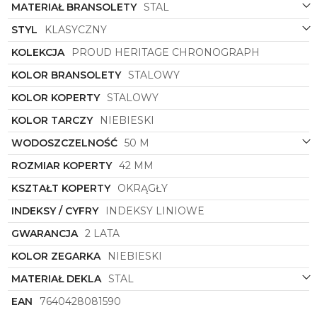
MATERIAŁ BRANSOLETY
STAL
Chronograph to nie tylko stylowy dodatek, ale
również precyzyjne narzędzie czasomierza. Dzięki
STYL
KLASYCZNY
wbudowanemu chronografowi możesz mierzyć
czas z niezwykłą dokładnością, co czyni ten model
KOLEKCJA
PROUD HERITAGE CHRONOGRAPH
idealnym towarzyszem dla osób ceniących zarówno
elegancję, jak i funkcjonalność.
KOLOR BRANSOLETY
STALOWY
Daj się ponieść szwajcarskiemu rzemiosłu
KOLOR KOPERTY
STALOWY
zegarmistrzowskiemu i zainwestuj w
zegarek
KOLOR TARCZY
NIEBIESKI
męski
Claude Bernard
symbol
10254 3M BUIN
,
który będzie Twoim wiernym towarzyszem na wiele
WODOSZCZELNOŚĆ
50 M
lat, dodając klasy i stylu każdej Twojej stylizacji.
ROZMIAR KOPERTY
42 MM
KSZTAŁT KOPERTY
OKRĄGŁY
INDEKSY / CYFRY
INDEKSY LINIOWE
GWARANCJA
2 LATA
KOLOR ZEGARKA
NIEBIESKI
MATERIAŁ DEKLA
STAL
EAN
7640428081590