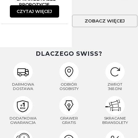
PROPOZYCJE
CZYTAJ WIĘCEJ
ZOBACZ WIĘCEJ
DLACZEGO SWISS?
DARMOWA
ODBIÓR
ZWROT
DOSTAWA
OSOBISTY
365 DNI
DODATKOWA
GRAWER
SKRACANIE
GWARANCJA
GRATIS
BRANSOLETY