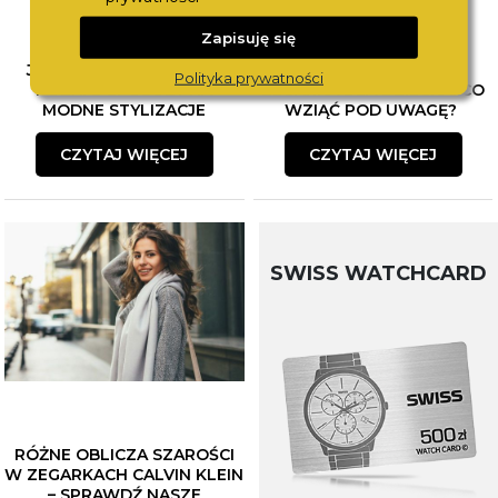
Zapisuję się
JAK ŁĄCZYĆ BIŻUTERIĘ?
WYBÓR PIERWSZEGO
Polityka prywatności
POZNAJ SPOSOBY NA
ZEGARKA DLA DZIECKA. CO
MODNE STYLIZACJE
WZIĄĆ POD UWAGĘ?
CZYTAJ WIĘCEJ
CZYTAJ WIĘCEJ
SWISS WATCHCARD
RÓŻNE OBLICZA SZAROŚCI
W ZEGARKACH CALVIN KLEIN
– SPRAWDŹ NASZE