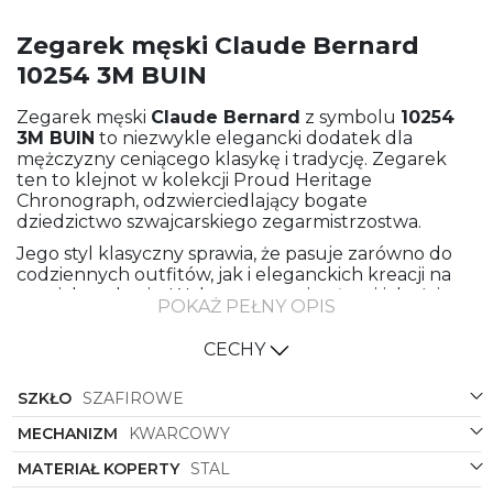
Zegarek męski Claude Bernard
10254 3M BUIN
Zegarek męski
Claude Bernard
z symbolu
10254
3M BUIN
to niezwykle elegancki dodatek dla
mężczyzny ceniącego klasykę i tradycję. Zegarek
ten to klejnot w kolekcji Proud Heritage
Chronograph, odzwierciedlający bogate
dziedzictwo szwajcarskiego zegarmistrzostwa.
Jego styl klasyczny sprawia, że pasuje zarówno do
codziennych outfitów, jak i eleganckich kreacji na
specjalne okazje. Wykonany z najwyższej jakości
POKAŻ PEŁNY OPIS
materiałów, bransoletę oraz kopertę zegarka zdobi
stal, nadając mu trwałość i ponadczasowy wygląd.
CECHY
Stalowy kolor bransolety i koperty doskonale
komponuje się z niebieską tarczą, tworząc
SZKŁO
SZAFIROWE
harmonijny i elegancki design. Kształt okrągłej
koperty dodaje zegarkowi klasycznego charakteru,
MECHANIZM
KWARCOWY
podkreślając jego ponadczasową estetykę.
MATERIAŁ KOPERTY
STAL
Zegarek
Claude Bernard
z linii Proud Heritage