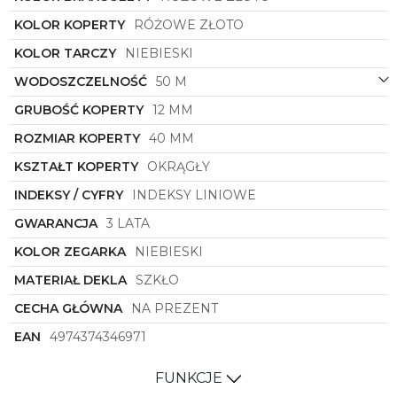
niezawodność marki, której historia sięga daleko w
przeszłość. Dzięki połączeniu tradycji z innowacjami
KOLOR KOPERTY
RÓŻOWE ZŁOTO
technologicznymi, ten model stanowi doskonałą
KOLOR TARCZY
NIEBIESKI
propozycję dla wymagających klientów, ceniących
sobie jakość, design i perfekcję w każdym detalu.
WODOSZCZELNOŚĆ
50 M
Włączając ten zegarek do swojej kolekcji,
GRUBOŚĆ KOPERTY
12 MM
inwestujesz w nie tylko w elegancki dodatek, ale
także w czas bez zmartwień i nieustający styl.
ROZMIAR KOPERTY
40 MM
Citizen
NK0023-57L
to synonim luksusu i prestiżu,
który podkreśli Twój indywidualny charakter i
KSZTAŁT KOPERTY
OKRĄGŁY
wyjątkowość. Pozwól sobie na wyjątkowość,
INDEKSY / CYFRY
INDEKSY LINIOWE
wybierając zegarek, który uwydatni Twój osobisty
styl i sprawi, że będziesz wyróżniać się z tłumu.
GWARANCJA
3 LATA
KOLOR ZEGARKA
NIEBIESKI
MATERIAŁ DEKLA
SZKŁO
CECHA GŁÓWNA
NA PREZENT
EAN
4974374346971
FUNKCJE