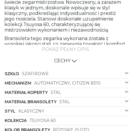
świecie zegarmistrzostwa. Nowoczesny, a zarazem
klasyk w jednym, doskonale wpisuje się w styl
klasyczny, podkreślając indywidualność i prestiż
jego nosiciela. Stanowi doskonałe uzupełnienie
kolekcji Tsuyosa 60, charakteryzującej się
mistrzowskim wykonaniem i niezawodnością.
Bransoleta tego zegarka wykonana została z
wysokiej jakości stali, co zapewnia trwałość i komfort
POKAŻ PEŁNY OPIS
noszenia. Koperta również została wykonana z tego
samego materiału, co nadaje zegarkowi solidności i
elegancji. Całość ozdobiona została pięknym,
CECHY
delikatnym odcieniem różowego złota, który dodaje
mu subtelnego blasku i luksusowego wykończenia.
SZKŁO
SZAFIROWE
Jego okrągła forma koperty sprawia, że zegarek
MECHANIZM
AUTOMATYCZNY, CITIZEN 8310
doskonale przylega do nadgarstka, ukazując jego
wyrafinowany design. Niezwykle uniwersalny
MATERIAŁ KOPERTY
STAL
wizualnie, dzięki klasycznemu granatowemu
MATERIAŁ BRANSOLETY
STAL
kolorowi tarczy, z łatwością dopasuje się do
eleganckich wieczorowych stylizacji, jak i
STYL
KLASYCZNY
codziennych outfitów.
KOLEKCJA
TSUYOSA 60
Zegarek Męski
Citizen
NK0023-57L
to nie tylko
elegancja i styl, lecz także precyzja działania i
KOLOR BRANSOLETY
RÓŻOWE ZŁOTO