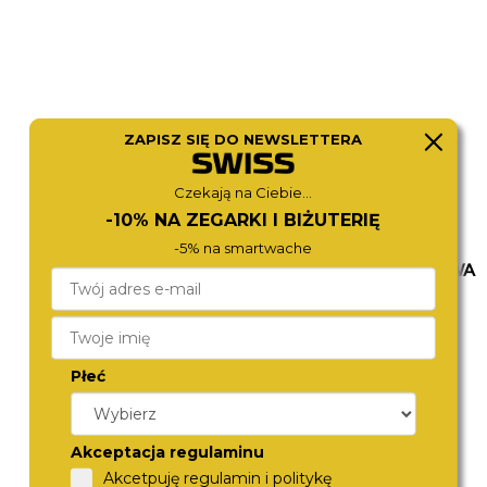
ZAPISZ SIĘ DO NEWSLETTERA
Czekają na Ciebie...
-10% NA ZEGARKI I BIŻUTERIĘ
-5% na smartwache
ROAMER
SWISS MILITARY HANOWA
993819 47 45 20
SMWGH0006502
1 790,-
1 680,-
Płeć
Akceptacja regulaminu
Akcetpuję regulamin i politykę