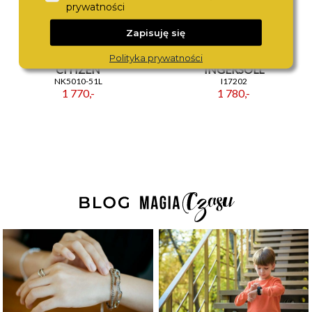
prywatności
Zapisuję się
Polityka prywatności
CITIZEN
INGERSOLL
NK5010-51L
I17202
1 770,-
1 780,-