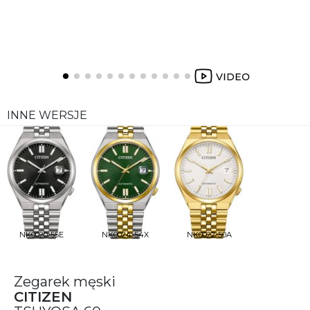
INNE WERSJE
NK0020-55E
NK0024-54X
NK0022-50A
Zegarek męski
CITIZEN