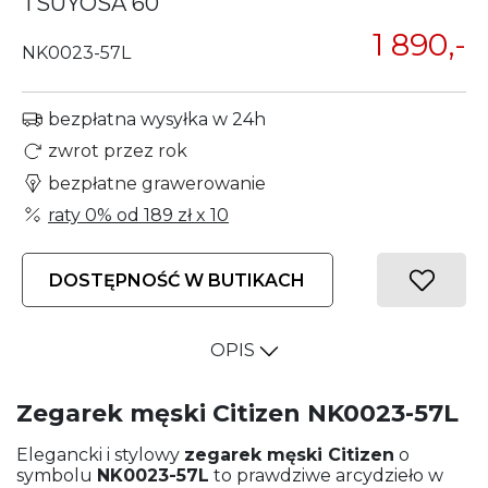
TSUYOSA 60
1 890,-
NK0023-57L
bezpłatna wysyłka w 24h
zwrot przez rok
bezpłatne grawerowanie
raty 0% od
189 zł
x 10
DOSTĘPNOŚĆ W BUTIKACH
OPIS
Zegarek męski Citizen NK0023-57L
Elegancki i stylowy
zegarek męski
Citizen
o
symbolu
NK0023-57L
to prawdziwe arcydzieło w