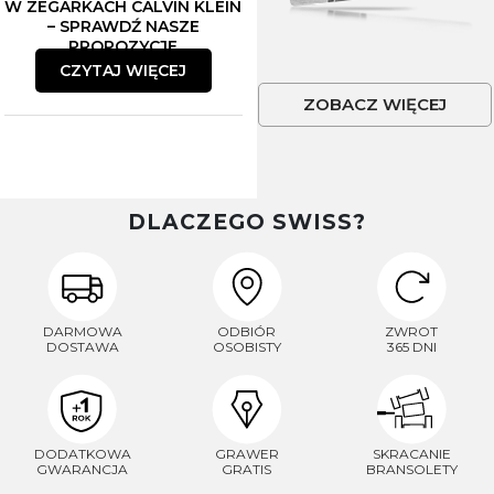
W ZEGARKACH CALVIN KLEIN
– SPRAWDŹ NASZE
PROPOZYCJE
CZYTAJ WIĘCEJ
ZOBACZ WIĘCEJ
DLACZEGO SWISS?
DARMOWA
ODBIÓR
ZWROT
DOSTAWA
OSOBISTY
365 DNI
DODATKOWA
GRAWER
SKRACANIE
GWARANCJA
GRATIS
BRANSOLETY