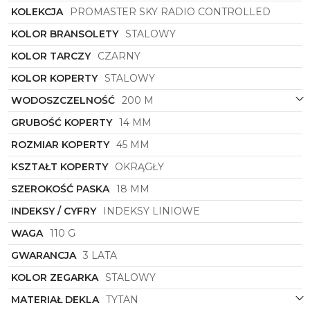
KOLEKCJA
PROMASTER SKY RADIO CONTROLLED
zegarem atomowym, umożliwiając automatyczną
korektę czasu oraz daty. Gwarantuje to maksymalną
KOLOR BRANSOLETY
STALOWY
precyzję chodu. Zamów w SWISS i odkryj jego
potencjał!
KOLOR TARCZY
CZARNY
KOLOR KOPERTY
STALOWY
WODOSZCZELNOŚĆ
200 M
GRUBOŚĆ KOPERTY
14 MM
ROZMIAR KOPERTY
45 MM
KSZTAŁT KOPERTY
OKRĄGŁY
SZEROKOŚĆ PASKA
18 MM
INDEKSY / CYFRY
INDEKSY LINIOWE
WAGA
110 G
GWARANCJA
3 LATA
KOLOR ZEGARKA
STALOWY
MATERIAŁ DEKLA
TYTAN