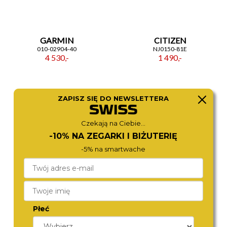
GARMIN
CITIZEN
010-02904-40
NJ0150-81E
4 530,-
1 490,-
ZAPISZ SIĘ DO NEWSLETTERA
Czekają na Ciebie...
-10% NA ZEGARKI I BIŻUTERIĘ
-5% na smartwache
CITIZEN
ROAMER
BY1018-80E
718833 41 55 70
Płeć
2 980,-
1 370,-