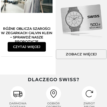
RÓŻNE OBLICZA SZAROŚCI
W ZEGARKACH CALVIN KLEIN
– SPRAWDŹ NASZE
PROPOZYCJE
CZYTAJ WIĘCEJ
ZOBACZ WIĘCEJ
DLACZEGO SWISS?
DARMOWA
ODBIÓR
ZWROT
DOSTAWA
OSOBISTY
365 DNI