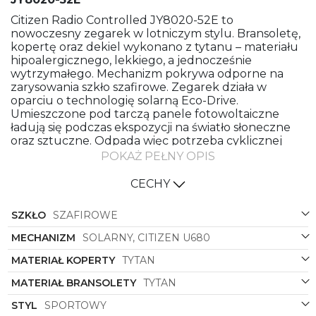
Citizen Radio Controlled JY8020-52E to
nowoczesny zegarek w lotniczym stylu. Bransoletę,
kopertę oraz dekiel wykonano z tytanu – materiału
hipoalergicznego, lekkiego, a jednocześnie
wytrzymałego. Mechanizm pokrywa odporne na
zarysowania szkło szafirowe. Zegarek działa w
oparciu o technologię solarną Eco-Drive.
Umieszczone pod tarczą panele fotowoltaiczne
ładują się podczas ekspozycji na światło słoneczne
oraz sztuczne. Odpada więc potrzeba cyklicznej
wymiany baterii. Po pełnym naładowaniu zegarek
POKAŻ PEŁNY OPIS
może działać do 6 miesięcy w całkowitej ciemności.
CECHY
Citizen z modułem Radio Controlled – zegarek,
na którym zawsze możesz polegać
SZKŁO
SZAFIROWE
Cyferblat inspirowany kokpitem to szereg
praktycznych funkcji. Zegarek wyposażono m.in. w
MECHANIZM
SOLARNY, CITIZEN U680
datownik z funkcją wiecznego kalendarza,
MATERIAŁ KOPERTY
TYTAN
chronograf oraz wskaźnik czasu światowego.
Ponadto obrotowy bezel pozwala wygodnie
MATERIAŁ BRANSOLETY
TYTAN
zaznaczać punkty na osi czasu, a suwak
logarytmiczny ułatwia obliczenia matematyczne.
STYL
SPORTOWY
Wbudowany moduł Radio Controlled łączy się z