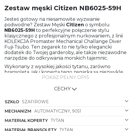
Zestaw męski Citizen NB6025-59H
Jesteś gotowy na niesamowite wyzwanie
podwodne? Zestaw Męski
Citizen
o symbolu
NB6025-59H
to perfekcyjne połączenie stylu
klasycznego z profesjonalnym nurkowaniem, z linii
KOLEKCJA Promaster Mechanical Challange Diver
Fuji-Tsubo. Ten zegarek to nie tylko elegancki
dodatek do Twojej garderoby, ale także niezawodne
narzędzie do odkrywania morskich tajemnic.
Wykonany z wysokiej jakości tytanu, zarówno
bransoleta, jak i koperta tego zegarka są niezwykle
POKAŻ PEŁNY OPIS
lekkie, a jednocześnie niezwykle wytrzymałe, co
sprawia, że możesz nosić go z pewnością, że
towarzyszyć Ci będzie przez wiele lat. Kolorystyka w
CECHY
odcieniach grafitu i czerni dodaje zegarkowi
elegancji i zdecydowanego charakteru, który
SZKŁO
SZAFIROWE
idealnie komponuje się zarówno z formalnym
strojem, jak i sportowym lookiem.
MECHANIZM
AUTOMATYCZNY, 9051
Czarna tarcza z delikatnymi akcentami w kolorze
MATERIAŁ KOPERTY
TYTAN
szarego srebra nie tylko ułatwia odczytanie czasu
MATERIAŁ BRANSOLETY
TYTAN
pod wodą, ale także nadaje zegarkowi