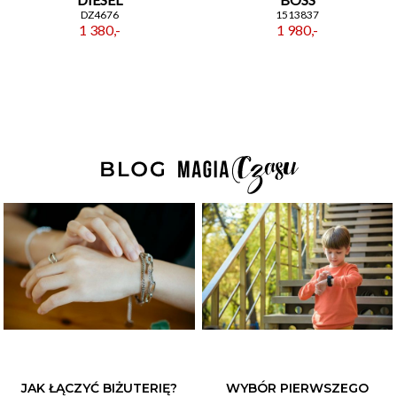
DZ4676
1513837
1 380,-
1 980,-
JAK ŁĄCZYĆ BIŻUTERIĘ?
WYBÓR PIERWSZEGO