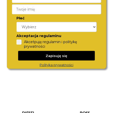
Płeć
Akceptacja regulaminu
GARMIN
FOSSIL
Akcetpuję regulamin i politykę
010-03398-00
FS6136
2 460,-
690,-
prywatności
Zapisuję się
Polityka prywatności
DIESEL
BOSS