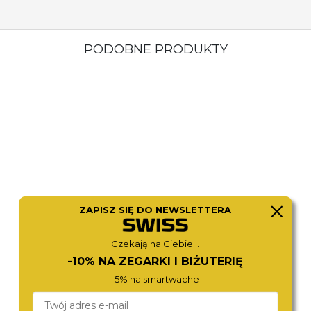
PODOBNE PRODUKTY
DIESEL
ROAMER
ZAPISZ SIĘ DO NEWSLETTERA
DZ7484
973981 44 85 20
1 980,-
2 390,-
Czekają na Ciebie...
-10% NA ZEGARKI I BIŻUTERIĘ
-5% na smartwache