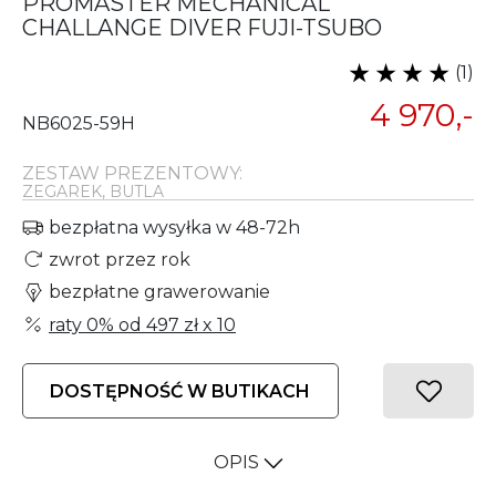
PROMASTER MECHANICAL
CHALLANGE DIVER FUJI-TSUBO
(1)
4 970,-
NB6025-59H
ZESTAW PREZENTOWY:
ZEGAREK, BUTLA
bezpłatna wysyłka w 48-72h
zwrot przez rok
bezpłatne grawerowanie
raty 0% od
497 zł
x 10
DOSTĘPNOŚĆ W BUTIKACH
OPIS