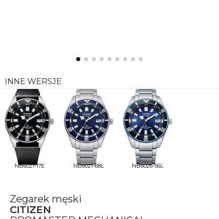
INNE WERSJE
NB6021-17E
NB6021-68L
NB6026-56L
Zegarek męski
CITIZEN