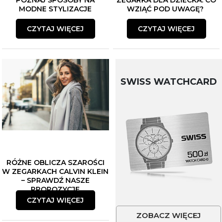
POZNAJ SPOSOBY NA
ZEGARKA DLA DZIECKA. CO
MODNE STYLIZACJE
WZIĄĆ POD UWAGĘ?
CZYTAJ WIĘCEJ
CZYTAJ WIĘCEJ
SWISS WATCHCARD
RÓŻNE OBLICZA SZAROŚCI
W ZEGARKACH CALVIN KLEIN
– SPRAWDŹ NASZE
PROPOZYCJE
CZYTAJ WIĘCEJ
ZOBACZ WIĘCEJ