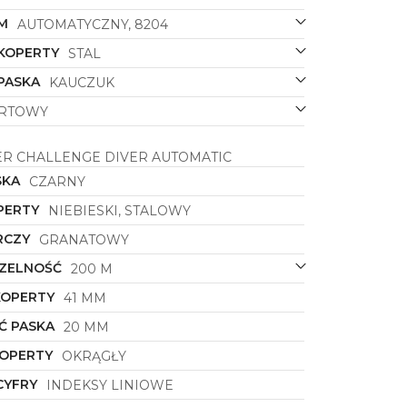
M
AUTOMATYCZNY, 8204
 KOPERTY
STAL
PASKA
KAUCZUK
RTOWY
R CHALLENGE DIVER AUTOMATIC
SKA
CZARNY
PERTY
NIEBIESKI, STALOWY
RCZY
GRANATOWY
ZELNOŚĆ
200 M
KOPERTY
41 MM
Ć PASKA
20 MM
KOPERTY
OKRĄGŁY
CYFRY
INDEKSY LINIOWE