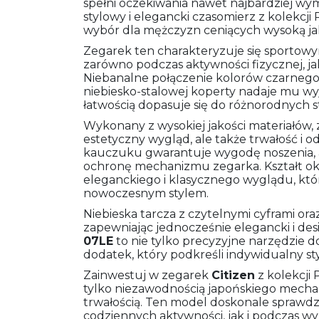
spełni oczekiwania nawet najbardziej w
stylowy i elegancki czasomierz z kolekcj
wybór dla mężczyzn ceniących wysoką ja
Zegarek ten charakteryzuje się sportowym
zarówno podczas aktywności fizycznej, j
Niebanalne połączenie kolorów czarnego 
niebiesko-stalowej koperty nadaje mu wyj
łatwością dopasuje się do różnorodnych sty
Wykonany z wysokiej jakości materiałów, 
estetyczny wygląd, ale także trwałość i 
kauczuku gwarantuje wygodę noszenia, a
ochronę mechanizmu zegarka. Kształt ok
eleganckiego i klasycznego wyglądu, któ
nowoczesnym stylem.
Niebieska tarcza z czytelnymi cyframi ora
zapewniając jednocześnie elegancki i de
07LE
to nie tylko precyzyjne narzędzie d
dodatek, który podkreśli indywidualny s
Zainwestuj w zegarek
Citizen
z kolekcji 
tylko niezawodnością japońskiego mecha
trwałością. Ten model doskonale sprawdz
codziennych aktywności, jak i podczas wyj