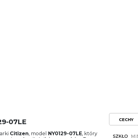
CECHY
29-07LE
arki
Citizen
, model
NY0129-07LE
, który
SZKŁO
MI