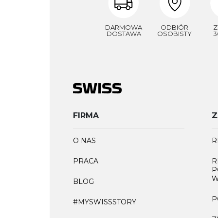
DARMOWA
ODBIÓR
Z
DOSTAWA
OSOBISTY
3
FIRMA
Z
O NAS
R
PRACA
R
P
W
BLOG
P
#MYSWISSSTORY