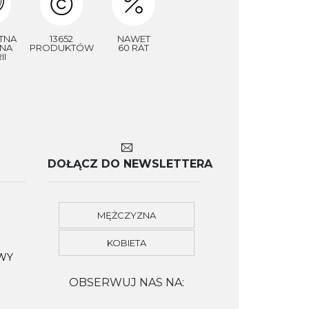
TNA
13652
NAWET
NA
PRODUKTÓW
60 RAT
II
DOŁĄCZ DO NEWSLETTERA
MĘŻCZYZNA
KOBIETA
OWY
OBSERWUJ NAS NA: