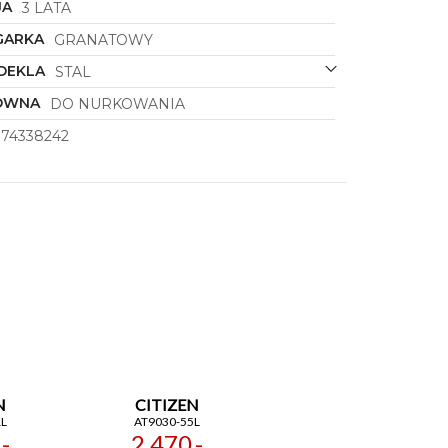
JA
3 LATA
GARKA
GRANATOWY
DEKLA
STAL
ÓWNA
DO NURKOWANIA
374338242
N
CITIZEN
L
AT9030-55L
-
2 470,-