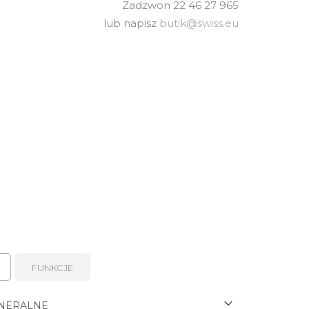
Zadzwon 22 46 27 965
lub napisz
butik@swiss.eu
FUNKCJE
NERALNE