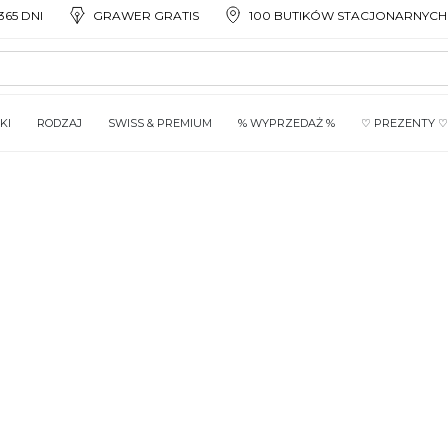
65 DNI
GRAWER GRATIS
100 BUTIKÓW STACJONARNYCH
KI
RODZAJ
SWISS & PREMIUM
% WYPRZEDAŻ %
♡ PREZENTY ♡