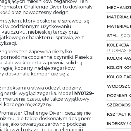
ymagających miłośników zegarków. Ten
i Promaster Challenge Diver to doskonały
MECHANIZ
kość oraz nowoczesny design.
MATERIAŁ
 stylem, który doskonale sprawdzi się
ak i w codziennym użytkowaniu.
MATERIAŁ 
kauczuku, niebieskiej tarczy oraz
STYL
SPO
ątkowego charakteru i sprawia, że z
lizacji.
KOLEKCJA
PROMASTE
zegarek ten zapewnia nie tylko
odporność na codzienne czynniki. Pasek z
KOLOR PA
 stalowa koperta zapewnia solidną
KOLOR KO
rągłej koperty nadaje zegarkowi
ry doskonale komponuje się z
KOLOR TA
WODOSZC
z indeksami ułatwia odczyt godziny,
signerski wygląd zegarka. Model
NY0129-
ROZMIAR 
o mierzenia czasu, ale także wyjątkowy
tyl każdego mężczyzny.
SZEROKOŚ
Promaster Challenge Diver i ciesz się nie
KSZTAŁT 
nizmu, ale także doskonałym designem i
INDEKSY / 
i się jako towarzysz zarówno podczas
ątkowych okazji, dodając elegancji i