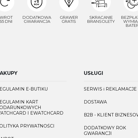
WROT
DODATKOWA
GRAWER
SKRACANIE
BEZPŁA
65 DNI
GWARANCJA
GRATIS
BRANSOLETY
WYMIA
BATER
AKUPY
USŁUGI
EGULAMIN E-BUTIKU
SERWIS i REKLAMACJE
EGULAMIN KART
DOSTAWA
ODARUNKOWYCH
ATCHCARD I EWATCHCARD
B2B - KLIENT BIZNES
OLITYKA PRYWATNOŚCI
DODATKOWY ROK
GWARANCJI