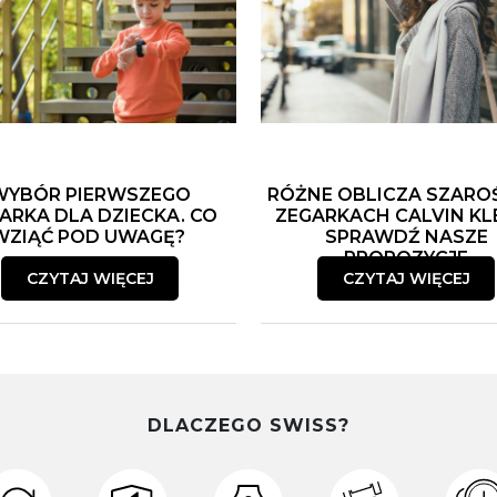
WYBÓR PIERWSZEGO
RÓŻNE OBLICZA SZARO
ARKA DLA DZIECKA. CO
ZEGARKACH CALVIN KLE
WZIĄĆ POD UWAGĘ?
SPRAWDŹ NASZE
PROPOZYCJE
CZYTAJ WIĘCEJ
CZYTAJ WIĘCEJ
DLACZEGO SWISS?