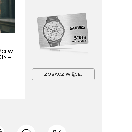
ŚCI W
IN –
ZOBACZ WIĘCEJ