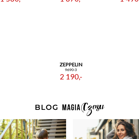
ZEPPELIN
9690-3
2 190,-