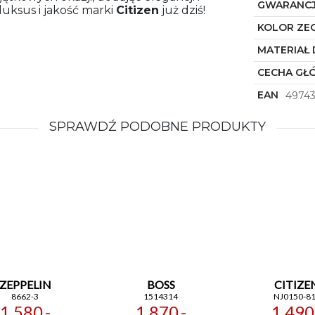
GWARANC
 luksus i jakość marki
Citizen
już dziś!
KOLOR ZE
MATERIAŁ 
CECHA GŁ
EAN
4974
SPRAWDŹ PODOBNE PRODUKTY
ZEPPELIN
BOSS
CITIZE
8662-3
1514314
NJ0150-81
1 580,-
1 870,-
1 490,