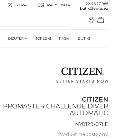
22 46 27 965
60 RAT
RATY 10x0%
butik@swiss.eu
BIŻUTERIA
TOREBKI
PASKI
BUTIKI
CITIZEN
PROMASTER CHALLENGE DIVER
AUTOMATIC
NY0129-07LE
Produkt niedostępny.