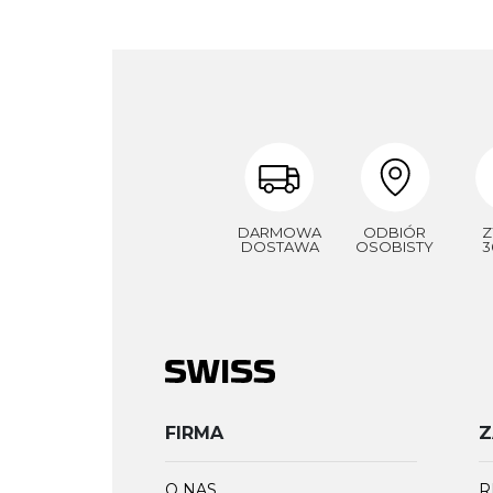
DARMOWA
ODBIÓR
Z
DOSTAWA
OSOBISTY
3
FIRMA
Z
O NAS
R