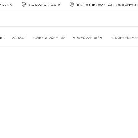
65 DNI
GRAWER GRATIS
100 BUTIKÓW STACJONARNYCH
KI
RODZAJ
SWISS & PREMIUM
% WYPRZEDAŻ %
♡ PREZENTY ♡