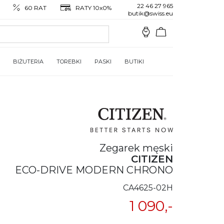
22 46 27 965
60 RAT
RATY 10x0%
butik@swiss.eu
BIŻUTERIA
TOREBKI
PASKI
BUTIKI
Zegarek męski
CITIZEN
ECO-DRIVE MODERN CHRONO
CA4625-02H
1 090,-