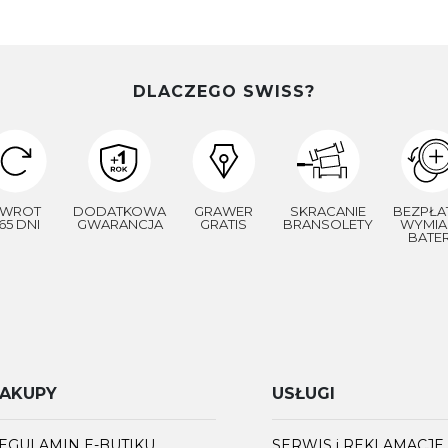
DLACZEGO SWISS?
WROT
DODATKOWA
GRAWER
SKRACANIE
BEZPŁA
65 DNI
GWARANCJA
GRATIS
BRANSOLETY
WYMIA
BATER
AKUPY
USŁUGI
EGULAMIN E-BUTIKU
SERWIS i REKLAMACJE