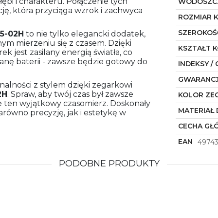
ębi i charakteru. Połączenie tych
WODOSZC
, która przyciąga wzrok i zachwyca
ROZMIAR 
SZEROKOŚ
5-02H
to nie tylko elegancki dodatek,
ym mierzeniu się z czasem. Dzięki
KSZTAŁT 
k jest zasilany energią światła, co
ianę baterii - zawsze będzie gotowy do
INDEKSY / 
GWARANC
nalności z stylem dzięki zegarkowi
2H
. Spraw, aby twój czas był zawsze
KOLOR ZE
uje ten wyjątkowy czasomierz. Doskonały
MATERIAŁ 
arówno precyzję, jak i estetykę w
CECHA GŁ
EAN
4974
PODOBNE PRODUKTY