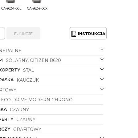
CA4624-56L
CA4624-56X
FUNKCJE
INSTRUKCJA
NERALNE
M
SOLARNY, CITIZEN B620
 KOPERTY
STAL
PASKA
KAUCZUK
RTOWY
ECO-DRIVE MODERN CHRONO
SKA
CZARNY
PERTY
CZARNY
RCZY
GRAFITOWY