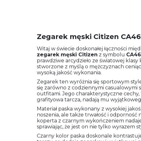
Zegarek męski Citizen CA4
Witaj w świecie doskonałej łączności międ
zegarek męski
Citizen
z symbolu
CA46
prawdziwe arcydzieło ze światowej klasy 
stworzone z myślą o mężczyznach ceniący
wysoką jakość wykonania.
Zegarek ten wyróżnia się sportowym style
się zarówno z codziennymi casualowymi sty
outfitami. Jego charakterystyczne cechy, 
grafityowa tarcza, nadają mu wyjątkow
Materiał paska wykonany z wysokiej jako
noszenia, ale także trwałość i odporność
koperta z czarnym wykończeniem nadaje z
sprawiając, że jest on nie tylko wyrazem st
Czarny kolor paska doskonale kontrastuj