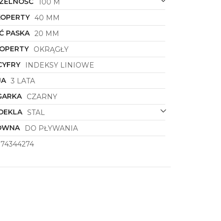
ZELNOŚĆ
100 M
KOPERTY
40 MM
Ć PASKA
20 MM
KOPERTY
OKRĄGŁY
CYFRY
INDEKSY LINIOWE
JA
3 LATA
GARKA
CZARNY
DEKLA
STAL
ÓWNA
DO PŁYWANIA
374344274