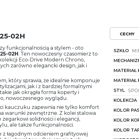
CECHY
625-02H
zy funkcjonalnością a stylem - oto
SZKŁO
MI
25-02H
. Ten nowoczesny czasomierz to
kolekcji Eco-Drive Modern Chrono,
MECHANIZ
ch zarówno elegancki design, jak i
MATERIAŁ
m, który sprawia, że idealnie komponuje
MATERIAŁ 
lizacjami, jak i z bardziej formalnymi
STYL
SPO
takie jak okrągła forma koperty i
ego, nowoczesnego wyglądu.
KOLEKCJA
ści kauczuku zapewnia nie tylko komfort
KOLOR PA
 na warunki zewnętrzne. Z kolei stalowa
egarkowi solidności i elegancji,
KOLOR KO
ylu, ale także funkcjonalności.
KOLOR TA
e z łagodnym odcieniem grafityowej