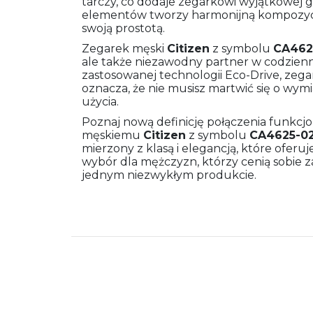
tarczy, co dodaje zegarkowi wyjątkowej gł
elementów tworzy harmonijną kompozycję
swoją prostotą.
Zegarek męski
Citizen
z symbolu
CA462
ale także niezawodny partner w codzienn
zastosowanej technologii Eco-Drive, zegare
oznacza, że nie musisz martwić się o wym
użycia.
Poznaj nową definicję połączenia funkcjo
męskiemu
Citizen
z symbolu
CA4625-0
mierzony z klasą i elegancją, które ofer
wybór dla mężczyzn, którzy cenią sobie z
jednym niezwykłym produkcie.