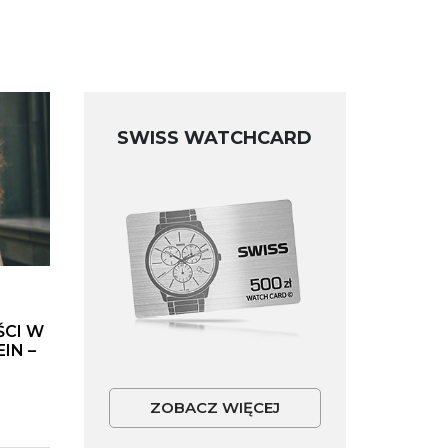
SWISS WATCHCARD
ŚCI W
IN –
ZOBACZ WIĘCEJ