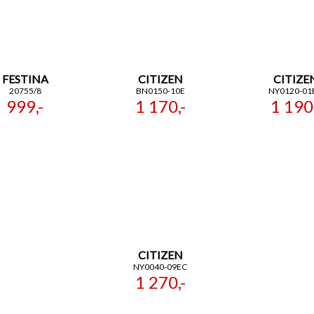
FESTINA
CITIZEN
CITIZE
20755/8
BN0150-10E
NY0120-01
999,-
1 170,-
1 190,
CITIZEN
NY0040-09EC
1 270,-