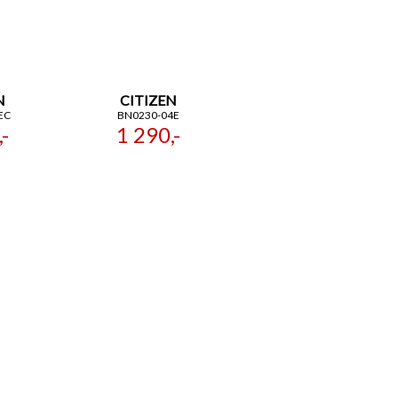
N
CITIZEN
EC
BN0230-04E
-
1 290,-