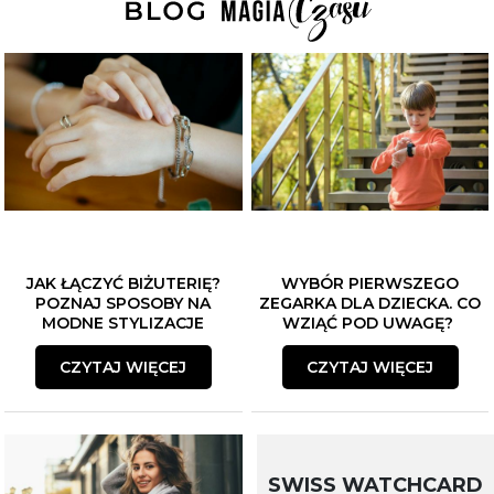
JAK ŁĄCZYĆ BIŻUTERIĘ?
WYBÓR PIERWSZEGO
POZNAJ SPOSOBY NA
ZEGARKA DLA DZIECKA. CO
MODNE STYLIZACJE
WZIĄĆ POD UWAGĘ?
CZYTAJ WIĘCEJ
CZYTAJ WIĘCEJ
SWISS WATCHCARD