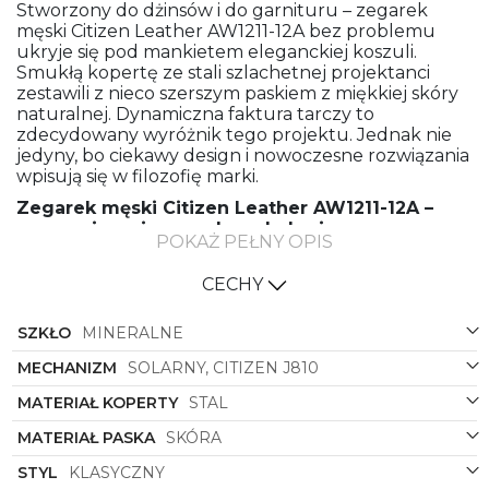
Stworzony do dżinsów i do garnituru – zegarek
męski Citizen Leather AW1211-12A bez problemu
ukryje się pod mankietem eleganckiej koszuli.
Smukłą kopertę ze stali szlachetnej projektanci
zestawili z nieco szerszym paskiem z miękkiej skóry
naturalnej. Dynamiczna faktura tarczy to
zdecydowany wyróżnik tego projektu. Jednak nie
jedyny, bo ciekawy design i nowoczesne rozwiązania
wpisują się w filozofię marki.
Zegarek męski Citizen Leather AW1211-12A –
precyzyjny, niezawodny, ekologiczny
POKAŻ PEŁNY OPIS
Siłą napędową zegarka jest nowoczesny system
solarny Eco-Drive. Umieszczone pod tarczą panele
CECHY
ładują się podczas każdej ekspozycji na światło –
zarówno słoneczne, jak i sztuczne. Wytworzona w
SZKŁO
MINERALNE
ten sposób energia jest następnie magazynowana w
tradycyjnej baterii kwarcowej. To rozwiązanie dobre
MECHANIZM
SOLARNY, CITIZEN J810
dla środowiska, a przy okazji ekonomiczne oraz
MATERIAŁ KOPERTY
STAL
wygodne. Technologia Eco-Drive całkowicie
eliminuje potrzebę okresowej wymiany baterii. Po
MATERIAŁ PASKA
SKÓRA
pełnym naładowaniu zegarek może działać nawet
do pół roku w całkowitej ciemności. Zamów teraz i
STYL
KLASYCZNY
skorzystaj z bezpłatnej dostawy!