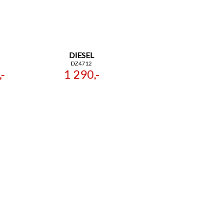
DIESEL
DZ4712
-
1 290,-