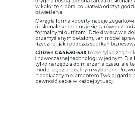
oryginalnością. Zielona tarcza doskonale
w kolorze srebra, co ułatwia odczyt god
oświetlenia.
Okrągła forma koperty nadaje zegarkowi 
doskonale komponuje się zarówno z codzien
formalnymi outfitami. Dzięki właściwie d
przemyślanym detalom, ten model sprawd
fizycznej, jak i podczas spotkań bizneso
Citizen
CA4630-53X
to nie tylko zegare
i nowoczesnej technologii w jednym. Dl
tylko narzędzia do mierzenia czasu, ale t
model będzie idealnym wyborem. Pozwól, 
nieodłącznym elementem Twojej garderob
pewność siebie w każdej sytuacji.