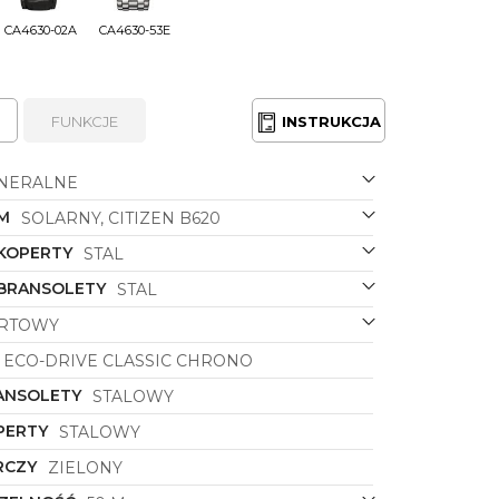
CA4630-02A
CA4630-53E
FUNKCJE
INSTRUKCJA
NERALNE
M
SOLARNY, CITIZEN B620
 KOPERTY
STAL
 BRANSOLETY
STAL
RTOWY
ECO-DRIVE CLASSIC CHRONO
ANSOLETY
STALOWY
PERTY
STALOWY
RCZY
ZIELONY