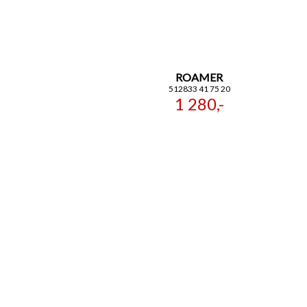
ROAMER
512833 41 75 20
1 280,-