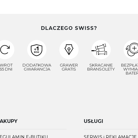
DLACZEGO SWISS?
WROT
DODATKOWA
GRAWER
SKRACANIE
BEZPŁA
65 DNI
GWARANCJA
GRATIS
BRANSOLETY
WYMIA
BATER
AKUPY
USŁUGI
EGULAMIN E-BUTIKU
SERWIS i REKLAMACJE