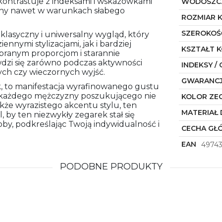
 kontrastuje z indeksami i wskazówkami
WODOSZC
ziny nawet w warunkach słabego
ROZMIAR 
SZEROKOŚ
klasyczny i uniwersalny wygląd, który
nymi stylizacjami, jak i bardziej
KSZTAŁT 
obranym proporcjom i starannie
zi się zarówno podczas aktywności
INDEKSY / 
wych czy wieczornych wyjść.
GWARANC
k, to manifestacja wyrafinowanego gustu
a każdego mężczyzny poszukującego nie
KOLOR ZE
akże wyrazistego akcentu stylu, ten
MATERIAŁ 
by ten niezwykły zegarek stał się
y, podkreślając Twoją indywidualność i
CECHA GŁ
EAN
4974
PODOBNE PRODUKTY