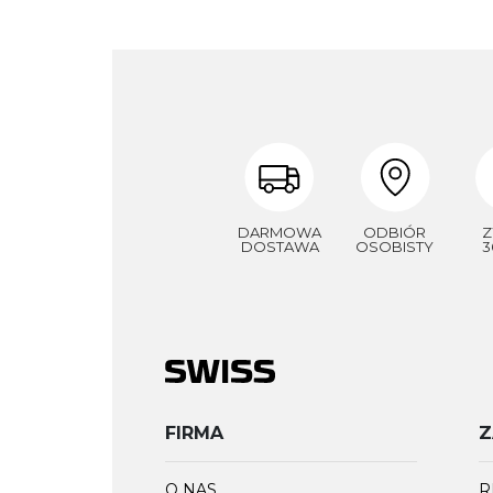
DARMOWA
ODBIÓR
Z
DOSTAWA
OSOBISTY
3
FIRMA
Z
O NAS
R