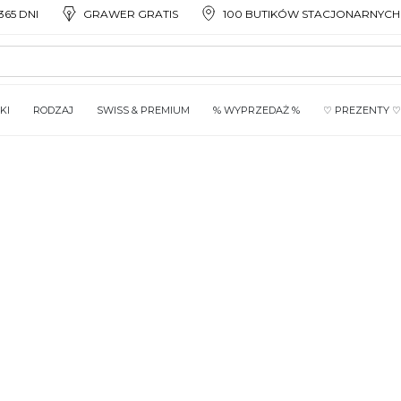
65 DNI
GRAWER GRATIS
100 BUTIKÓW STACJONARNYCH
KI
RODZAJ
SWISS & PREMIUM
% WYPRZEDAŻ %
♡ PREZENTY ♡