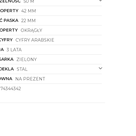
ZELNOŚĆ
50 M
KOPERTY
42 MM
Ć PASKA
22 MM
KOPERTY
OKRĄGŁY
CYFRY
CYFRY ARABSKIE
JA
3 LATA
GARKA
ZIELONY
DEKLA
STAL
ÓWNA
NA PREZENT
374344342