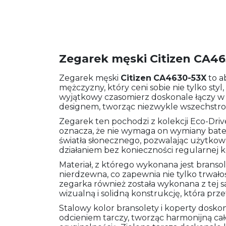
Zegarek męski Citizen CA4
Zegarek męski
Citizen
CA4630-53X
to a
mężczyzny, który ceni sobie nie tylko styl
wyjątkowy czasomierz doskonale łączy w 
designem, tworząc niezwykle wszechstr
Zegarek ten pochodzi z kolekcji Eco-Driv
oznacza, że nie wymaga on wymiany bateri
światła słonecznego, pozwalając użytkow
działaniem bez konieczności regularnej k
Materiał, z którego wykonana jest bransol
nierdzewna, co zapewnia nie tylko trwało
zegarka również została wykonana z tej s
wizualną i solidną konstrukcję, która prz
Stalowy kolor bransolety i koperty dosk
odcieniem tarczy, tworząc harmonijną cał