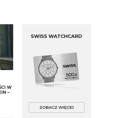
SWISS WATCHCARD
ŚCI W
IN –
ZOBACZ WIĘCEJ