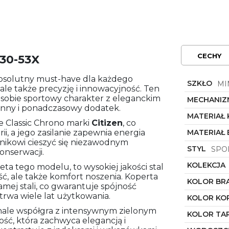
CECHY
630-53X
bsolutny must-have dla każdego
SZKŁO
MI
, ale także precyzję i innowacyjność. Ten
sobie sportowy charakter z eleganckim
MECHANIZ
onny i ponadczasowy dodatek.
MATERIAŁ
e Classic Chrono marki
Citizen
, co
i, a jego zasilanie zapewnia energia
MATERIAŁ
nikowi cieszyć się niezawodnym
STYL
SPO
onserwacji.
KOLEKCJA
eta tego modelu, to wysokiej jakości stal
ść, ale także komfort noszenia. Koperta
KOLOR BR
amej stali, co gwarantuje spójność
etrwa wiele lat użytkowania.
KOLOR KO
onale współgra z intensywnym zielonym
KOLOR TA
ość, która zachwyca elegancją i