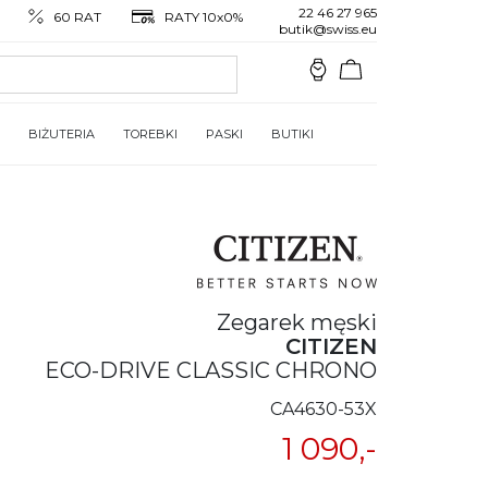
22 46 27 965
60 RAT
RATY 10x0%
butik@swiss.eu
BIŻUTERIA
TOREBKI
PASKI
BUTIKI
Zegarek męski
CITIZEN
ECO-DRIVE CLASSIC CHRONO
CA4630-53X
1 090,-