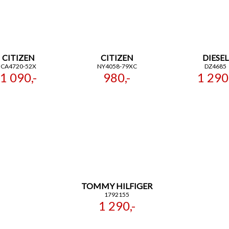
CITIZEN
CITIZEN
DIESEL
CA4720-52X
NY4058-79XC
DZ4685
1 090,-
980,-
1 290,
TOMMY HILFIGER
1792155
1 290,-