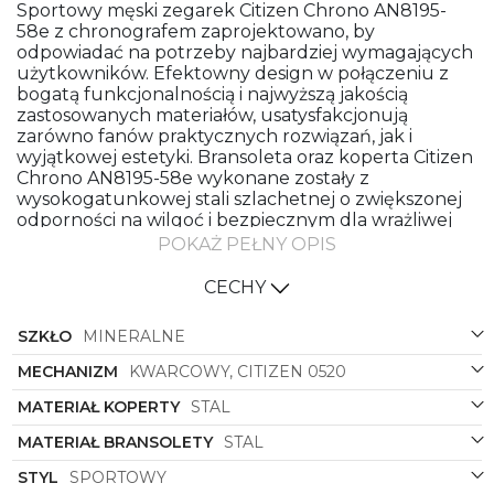
Sportowy męski zegarek Citizen Chrono AN8195-
58e z chronografem zaprojektowano, by
odpowiadać na potrzeby najbardziej wymagających
użytkowników. Efektowny design w połączeniu z
bogatą funkcjonalnością i najwyższą jakością
zastosowanych materiałów, usatysfakcjonują
zarówno fanów praktycznych rozwiązań, jak i
wyjątkowej estetyki. Bransoleta oraz koperta Citizen
Chrono AN8195-58e wykonane zostały z
wysokogatunkowej stali szlachetnej o zwiększonej
odporności na wilgoć i bezpiecznym dla wrażliwej
skóry składzie, bez domieszki niklu. Dzięki temu
POKAŻ PEŁNY OPIS
zegarek jest odpowiedni także dla alergików.
CECHY
Citizen Chrono AN8195-58e – japońska
niezawodność na Twoim nadgarstku
SZKŁO
MINERALNE
Za pomiar czasu w zegarku Citizen Chrono AN8195-
58e odpowiada niezwykle precyzyjny japoński
MECHANIZM
KWARCOWY, CITIZEN 0520
mechanizm kwarcowy. Dzięki jego zastosowaniu
MATERIAŁ KOPERTY
STAL
możesz zapomnieć o wymianie baterii częściej niż
raz na 1-2 lata i cieszyć się bardzo dokładnymi
MATERIAŁ BRANSOLETY
STAL
wskazaniami chronografu. Jeśli poszukujesz
zegarka, który idealnie sprawdzi się jako dodatek do
STYL
SPORTOWY
miejskiej, casualowej, sportowej, ale także