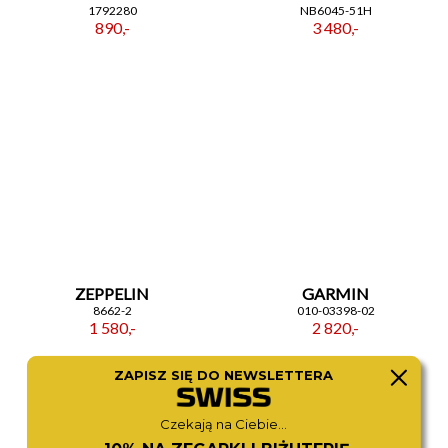
1792280
NB6045-51H
890,-
3 480,-
ZEPPELIN
GARMIN
8662-2
010-03398-02
1 580,-
2 820,-
ZAPISZ SIĘ DO NEWSLETTERA
Czekają na Ciebie...