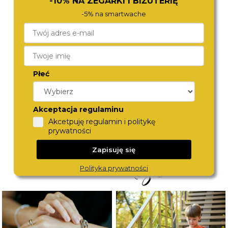
-10% NA ZEGARKI I BIŻUTERIĘ
-5% na smartwache
Płeć
DIESEL
DIESEL
DZ4338
DZ4691
1 380,-
1 380,-
Akceptacja regulaminu
Akcetpuję regulamin i politykę
prywatności
Zapisuję się
Polityka prywatności