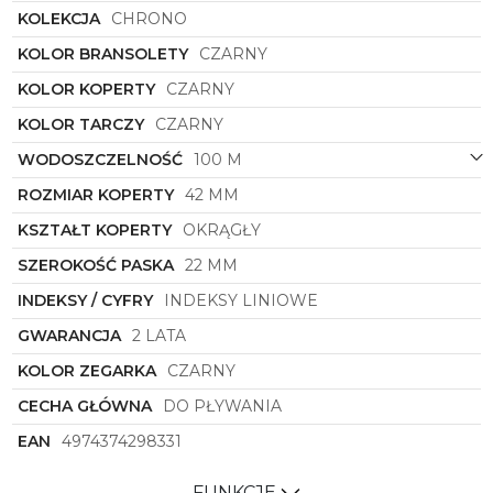
KOLEKCJA
CHRONO
biznesowej stylizacji, już dziś skorzystaj z naszej
oferty i kup ten stylowy zegarek renomowanej
KOLOR BRANSOLETY
CZARNY
marki z darmową dostawą.
KOLOR KOPERTY
CZARNY
KOLOR TARCZY
CZARNY
WODOSZCZELNOŚĆ
100 M
ROZMIAR KOPERTY
42 MM
KSZTAŁT KOPERTY
OKRĄGŁY
SZEROKOŚĆ PASKA
22 MM
INDEKSY / CYFRY
INDEKSY LINIOWE
GWARANCJA
2 LATA
KOLOR ZEGARKA
CZARNY
CECHA GŁÓWNA
DO PŁYWANIA
EAN
4974374298331
FUNKCJE