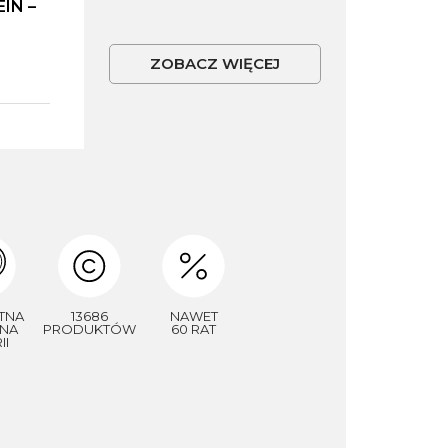
IN –
ZOBACZ WIĘCEJ
TNA
13686
NAWET
NA
PRODUKTÓW
60 RAT
II