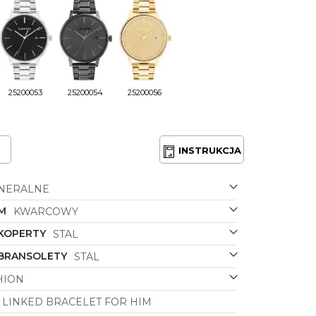
25200053
25200054
25200056
INSTRUKCJA
NERALNE
M
KWARCOWY
 KOPERTY
STAL
 BRANSOLETY
STAL
HION
LINKED BRACELET FOR HIM