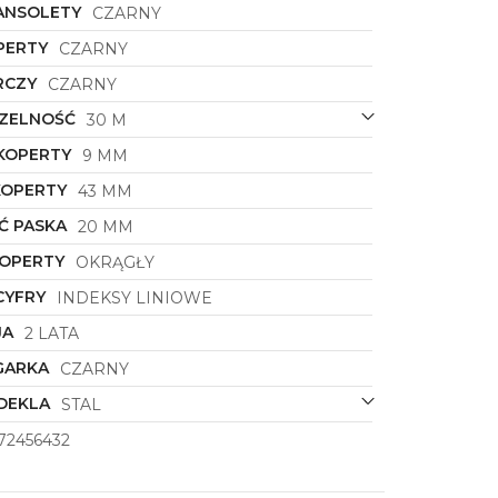
ANSOLETY
CZARNY
PERTY
CZARNY
RCZY
CZARNY
ZELNOŚĆ
30 M
KOPERTY
9 MM
KOPERTY
43 MM
Ć PASKA
20 MM
KOPERTY
OKRĄGŁY
CYFRY
INDEKSY LINIOWE
JA
2 LATA
GARKA
CZARNY
DEKLA
STAL
72456432