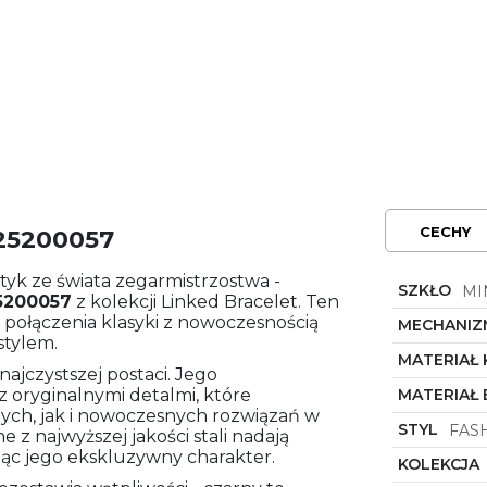
CECHY
 25200057
yk ze świata zegarmistrzostwa -
SZKŁO
MI
5200057
z kolekcji Linked Bracelet. Ten
 połączenia klasyki z nowoczesnością
MECHANIZ
stylem.
MATERIAŁ
ajczystszej postaci. Jego
z oryginalnymi detalmi, które
MATERIAŁ
ych, jak i nowoczesnych rozwiązań w
STYL
FAS
z najwyższej jakości stali nadają
ając jego ekskluzywny charakter.
KOLEKCJA