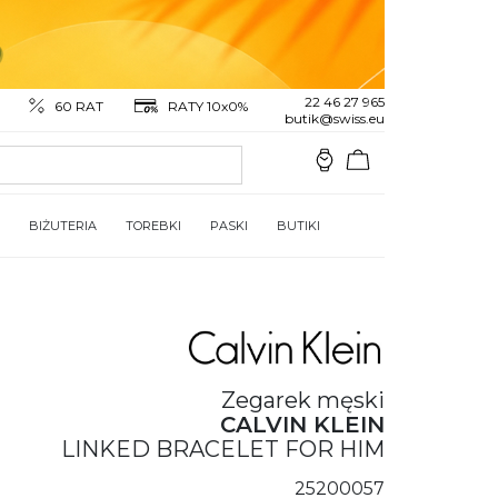
22 46 27 965
60 RAT
RATY 10x0%
butik@swiss.eu
BIŻUTERIA
TOREBKI
PASKI
BUTIKI
Zegarek męski
CALVIN KLEIN
LINKED BRACELET FOR HIM
25200057