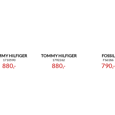
MY HILFIGER
TOMMY HILFIGER
FOSSIL
1710590
1792262
FS6186
880,-
880,-
790,-