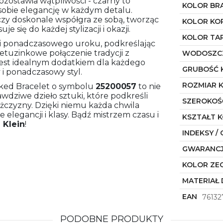
ozostawia wątpliwości - czarny to
KOLOR BR
sobie elegancję w każdym detalu.
rczy doskonale współgra ze sobą, tworząc
KOLOR KO
e się do każdej stylizacji i okazji.
KOLOR TA
wi ponadczasowego uroku, podkreślając
ietuzinkowe połączenie tradycji z
WODOSZC
jest idealnym dodatkiem dla każdego
GRUBOŚĆ 
i ponadczasowy styl.
ROZMIAR 
inked Bracelet o symbolu
25200057
to nie
awdziwe dzieło sztuki, które podkreśli
SZEROKOŚ
żczyzny. Dzięki niemu każda chwila
e elegancji i klasy. Bądź mistrzem czasu i
KSZTAŁT 
 Klein
!
INDEKSY / 
GWARANC
KOLOR ZE
MATERIAŁ 
EAN
76132
PODOBNE PRODUKTY