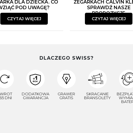
ARKA DLA DZIECKA. CO
ZEGARKACH CALVIN KLE
WZIĄĆ POD UWAGĘ?
SPRAWDŹ NASZE
PROPOZYCJE
CZYTAJ WIĘCEJ
CZYTAJ WIĘCEJ
DLACZEGO SWISS?
WROT
DODATKOWA
GRAWER
SKRACANIE
BEZPŁA
65 DNI
GWARANCJA
GRATIS
BRANSOLETY
WYMIA
BATER