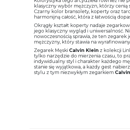
Kolorystyka tego arcydzieła również nie p
klasyczny wybór mężczyzn, którzy cenią 
Czarny kolor bransolety, koperty oraz ta
harmonijną całość, która z łatwością dopasuj
Okrągły kształt koperty nadaje zegarko
jego klasyczny wygląd i uniwersalność. N
nowoczesnością sprawia, że ten zegarek 
mężczyzny, który stawia na wyrafinowany 
Zegarek Męski
Calvin Klein
z kolekcji L
tylko narzędzie do mierzenia czasu, to pr
indywidualny styl i charakter każdego mę
stanie się wyjątkowa, a każdy gest nabierz
stylu z tym niezwykłym zegarkiem
Calvin