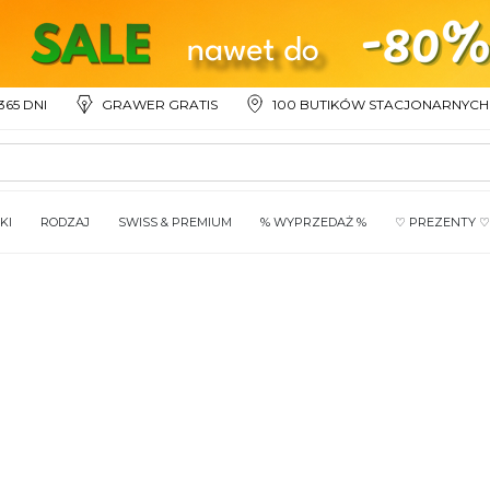
65 DNI
GRAWER GRATIS
100 BUTIKÓW STACJONARNYCH
KI
RODZAJ
SWISS & PREMIUM
% WYPRZEDAŻ %
♡ PREZENTY ♡