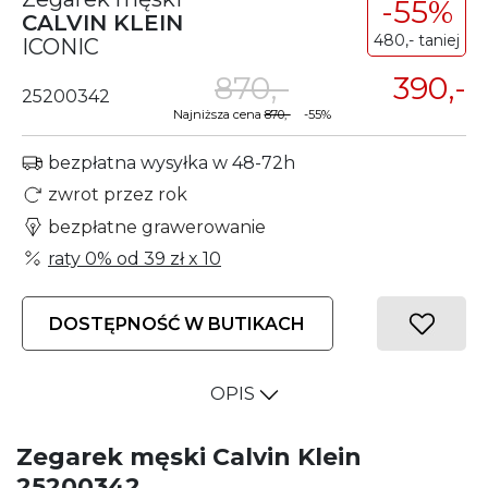
-55%
CALVIN KLEIN
480,- taniej
ICONIC
870,-
390,-
25200342
Najniższa cena
870,-
-55%
bezpłatna wysyłka w 48-72h
zwrot przez rok
bezpłatne grawerowanie
raty 0% od
39 zł
x 10
DOSTĘPNOŚĆ W BUTIKACH
OPIS
Zegarek męski Calvin Klein
25200342