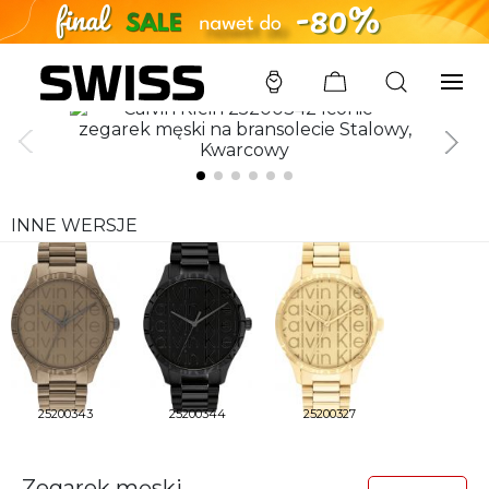
SWISS
/
ZEGARKI
/
CALVIN KLEIN
/
25200342
INNE WERSJE
25200343
25200344
25200327
Zegarek męski