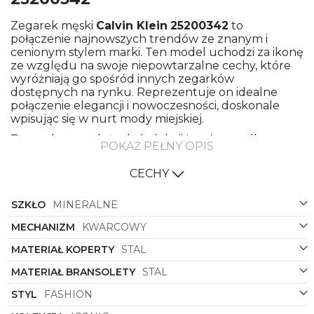
Zegarek męski
Calvin Klein
25200342
to
połączenie najnowszych trendów ze znanym i
cenionym stylem marki. Ten model uchodzi za ikonę
ze względu na swoje niepowtarzalne cechy, które
wyróżniają go spośród innych zegarków
dostępnych na rynku. Reprezentuje on idealne
połączenie elegancji i nowoczesności, doskonale
wpisując się w nurt mody miejskiej.
Zegarek ten należy do kolekcji Iconic, co tylko
POKAŻ PEŁNY OPIS
podkreśla jego wyjątkowy charakter i prestiż. Jest to
nie tylko gadżet, ale również wyraz osobistego stylu i
CECHY
klasy. Doskonale sprawdzi się jako dopełnienie
wieczorowej kreacji, ale również jako codzienny
SZKŁO
MINERALNE
dodatek, podkreślający indywidualny styl i gust
noszącego.
MECHANIZM
KWARCOWY
Wykonany z wysokiej jakości materiałów, bransoleta
MATERIAŁ KOPERTY
STAL
oraz koperta zegarka wykonane zostały ze stali, co
gwarantuje nie tylko solidność, ale również
MATERIAŁ BRANSOLETY
STAL
elegancję i trwałość. Kolor bransolety oraz koperty
to elegancki odcień stalowy, który doskonale
STYL
FASHION
współgra z każdym rodzajem garderoby, zarówno