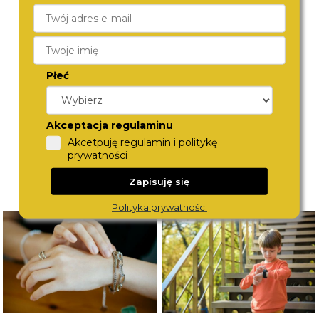
CITIZEN
FESTINA
BI5070-57A
20425/3
470,-
449,-
Płeć
Akceptacja regulaminu
Akcetpuję regulamin i politykę
prywatności
Zapisuję się
Polityka prywatności