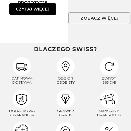
PROPOZYCJE
CZYTAJ WIĘCEJ
ZOBACZ WIĘCEJ
DLACZEGO SWISS?
DARMOWA
ODBIÓR
ZWROT
DOSTAWA
OSOBISTY
365 DNI
DODATKOWA
GRAWER
SKRACANIE
GWARANCJA
GRATIS
BRANSOLETY