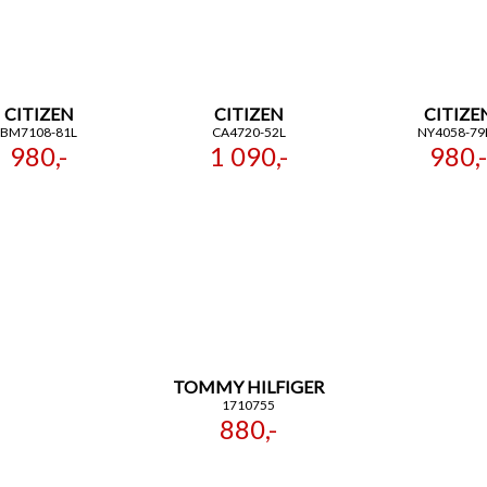
CITIZEN
CITIZEN
CITIZE
BM7108-81L
CA4720-52L
NY4058-79
980,-
1 090,-
980,-
TOMMY HILFIGER
1710755
880,-