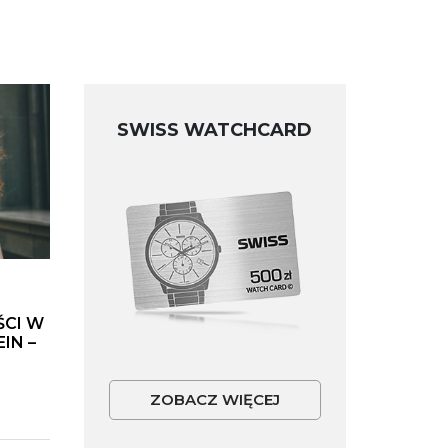
SWISS WATCHCARD
ŚCI W
IN –
ZOBACZ WIĘCEJ