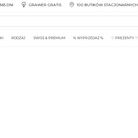
65 DNI
GRAWER GRATIS
100 BUTIKÓW STACJONARNYCH
KI
RODZAJ
SWISS & PREMIUM
% WYPRZEDAŻ %
♡ PREZENTY ♡