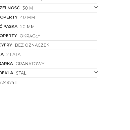
ZELNOŚĆ
30 M
KOPERTY
40 MM
Ć PASKA
20 MM
KOPERTY
OKRĄGŁY
CYFRY
BEZ OZNACZEŃ
JA
2 LATA
GARKA
GRANATOWY
DEKLA
STAL
72497411