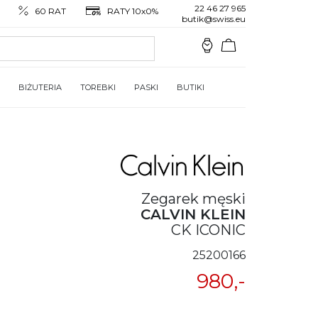
22 46 27 965
60 RAT
RATY 10x0%
butik@swiss.eu
BIŻUTERIA
TOREBKI
PASKI
BUTIKI
Zegarek męski
CALVIN KLEIN
CK ICONIC
25200166
980,-