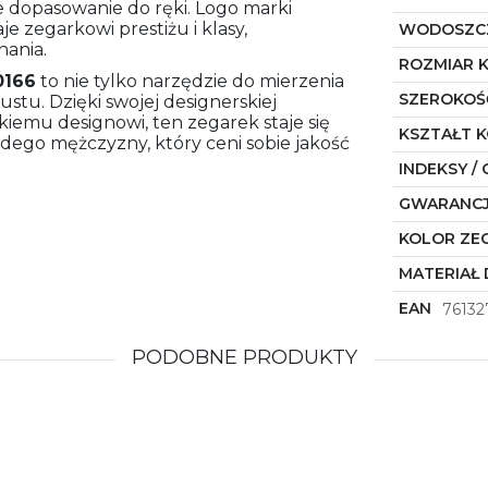
e dopasowanie do ręki. Logo marki
 zegarkowi prestiżu i klasy,
WODOSZC
nania.
ROZMIAR 
0166
to nie tylko narzędzie do mierzenia
SZEROKOŚ
ustu. Dzięki swojej designerskiej
iemu designowi, ten zegarek staje się
KSZTAŁT 
go mężczyzny, który ceni sobie jakość
INDEKSY / 
GWARANC
KOLOR ZE
MATERIAŁ 
EAN
76132
PODOBNE PRODUKTY