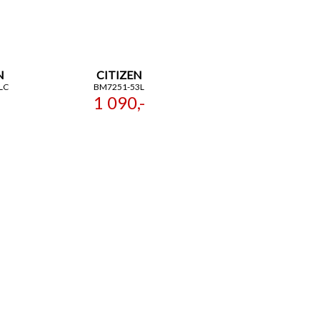
N
CITIZEN
LC
BM7251-53L
1 090,-