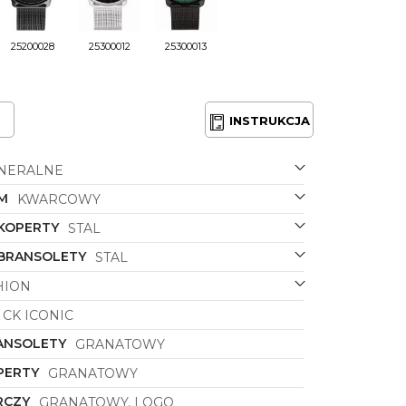
25200028
25300012
25300013
INSTRUKCJA
NERALNE
M
KWARCOWY
 KOPERTY
STAL
 BRANSOLETY
STAL
HION
CK ICONIC
ANSOLETY
GRANATOWY
PERTY
GRANATOWY
RCZY
GRANATOWY, LOGO