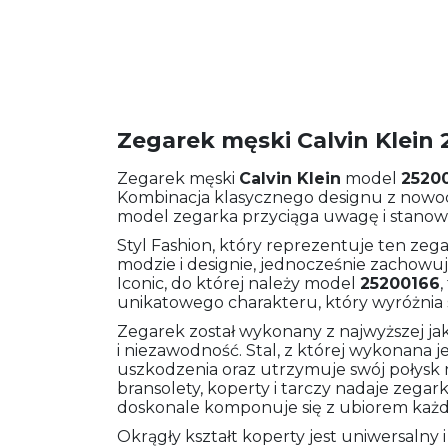
Zegarek męski Calvin Klein
Zegarek męski
Calvin Klein
model
2520
Kombinacja klasycznego designu z nowoc
model zegarka przyciąga uwagę i stanowi d
Styl Fashion, który reprezentuje ten zeg
modzie i designie, jednocześnie zachowu
Iconic, do której należy model
25200166
,
unikatowego charakteru, który wyróżnia 
Zegarek został wykonany z najwyższej jak
i niezawodność. Stal, z której wykonana je
uszkodzenia oraz utrzymuje swój połysk n
bransolety, koperty i tarczy nadaje zega
doskonale komponuje się z ubiorem każ
Okrągły kształt koperty jest uniwersalny