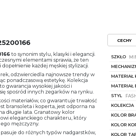
CECHY
 25200166
0166
to synonim stylu, klasyki i elegancji.
SZKŁO
MI
zesnymi elementami sprawia, że ten
opełnienie każdej męskiej stylizacji.
MECHANIZ
arek, odzwierciedla najnowsze trendy w
MATERIAŁ
jąc ponadczasową estetykę. Kolekcja
 to gwarancja wysokiej jakości i
MATERIAŁ
się spośród innych zegarków na rynku.
STYL
FAS
ości materiałów, co gwarantuje trwałość
KOLEKCJA
st bransoleta i koperta, jest odporna na
a długie lata. Granatowy kolor
KOLOR BR
rkowi eleganckiego charakteru, który
dego mężczyzny.
KOLOR KO
 i pasuje do różnych typów nadgarstków,
KOLOR TA