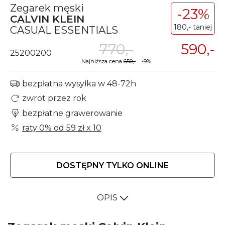
Zegarek męski
-23%
CALVIN KLEIN
180,- taniej
CASUAL ESSENTIALS
770,-
590,-
25200200
Najniższa cena
650,-
-9%
bezpłatna wysyłka w 48-72h
zwrot przez rok
bezpłatne grawerowanie
raty 0% od
59 zł
x 10
DOSTĘPNY TYLKO ONLINE
OPIS