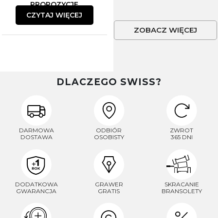
PROPOZYCJE
CZYTAJ WIĘCEJ
ZOBACZ WIĘCEJ
DLACZEGO SWISS?
DARMOWA
ODBIÓR
ZWROT
DOSTAWA
OSOBISTY
365 DNI
DODATKOWA
GRAWER
SKRACANIE
GWARANCJA
GRATIS
BRANSOLETY