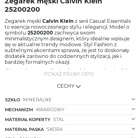
Zegarek męski Calvin Klein
25200200
Zegarek męski
Calvin Klein
z serii Casual Essentials
to esencja nowoczesnego stylu i elegancji. Model o
symbolu
25200200
zachwyca swoim
minimalistycznym designem, który idealnie wpisuje
się w aktualne trendy modowe. Styl Fashion z
subtelnymi akcentami sprawia, że jest to doskonały
dodatek zarówno do codziennych stylizacji, jak i
bardziej formalnych okazji.
Okrągła koperta z litej stali nadaje zegarkowi solidną
POKAŻ PEŁNY OPIS
i ekskluzywną estetykę, która przyciąga spojrzenia.
Kolorystyka zegarka odzwierciedla finezyjne i
CECHY
modne połączenia - stalowy kolor koperty
doskonale komponuje się z brązowym paskiem ze
SZKŁO
MINERALNE
skóry najwyższej jakości. To wyjątkowa kombinacja,
która dodaje charakteru i klasy.
MECHANIZM
KWARCOWY
Granatowa tarcza z delikatnym logo marki dodaje
MATERIAŁ KOPERTY
STAL
zegarkowi szyku i subtelności. Dzięki kontrastowi
kolorów, granatowego i stalowego wszystkie
MATERIAŁ PASKA
SKÓRA
elementy nabierają nowego wymiaru, tworząc