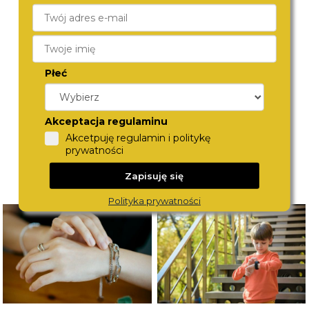
TOMMY HILFIGER
TOMMY HILFIGER
1710633
1710625
690,-
690,-
Płeć
Akceptacja regulaminu
Akcetpuję regulamin i politykę
prywatności
Zapisuję się
Polityka prywatności