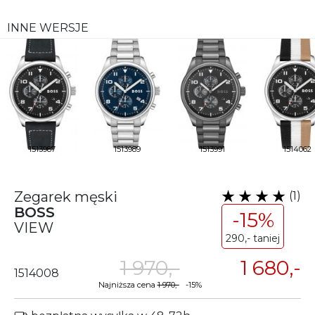
INNE WERSJE
1513987
1513989
1513991
1514062
Zegarek męski
(1)
BOSS
-15%
VIEW
290,- taniej
1 970,-
1 680,-
1514008
Najniższa cena
1 970,-
-15%