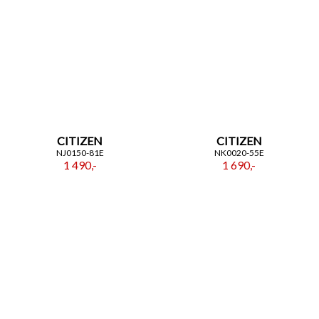
CITIZEN
CITIZEN
NJ0150-81E
NK0020-55E
1 490,-
1 690,-