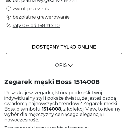
bezpłatna wysyłka w 48-72h
zwrot przez rok
bezpłatne grawerowanie
raty 0% od
168 zł
x 10
DOSTĘPNY TYLKO ONLINE
OPIS
Zegarek męski Boss 1514008
Poszukujesz zegarka, który podkreśli Twój
indywidualny styl i pokaże światu, że jesteś osobą
świadomą najnowszych trendów? Zegarek męski
Boss, o symbolu
1514008
, z kolekcji View, to idealny
wybór dla mężczyzny ceniącego elegancję i
nowoczesność.