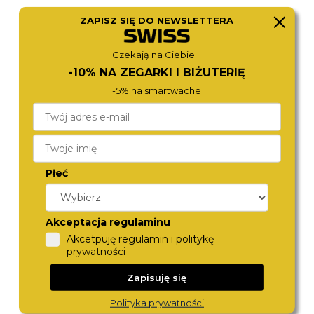
ZAPISZ SIĘ DO NEWSLETTERA
CITIZEN
ROAMER
NJ0151-88W
968833 41 85 20
Czekają na Ciebie...
1 490,-
1 490,-
-10% NA ZEGARKI I BIŻUTERIĘ
-5% na smartwache
Płeć
Akceptacja regulaminu
Akcetpuję regulamin i politykę
ROAMER
CITIZEN
prywatności
993819 41 85 20
AT2141-87E
1 680,-
1 490,-
Zapisuję się
Polityka prywatności