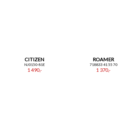
CITIZEN
ROAMER
NJ0150-81E
718833 41 55 70
1 490,-
1 370,-