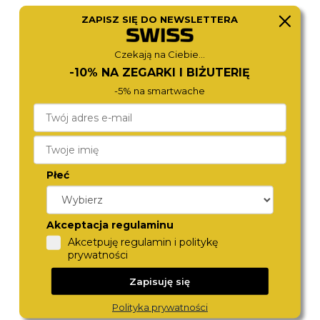
ZAPISZ SIĘ DO NEWSLETTERA
CITIZEN
ROAMER
NJ0151-88W
968833 41 85 20
Czekają na Ciebie...
1 490,-
1 490,-
-10% NA ZEGARKI I BIŻUTERIĘ
-5% na smartwache
Płeć
Akceptacja regulaminu
Akcetpuję regulamin i politykę
CITIZEN
DIESEL
prywatności
AT2141-87E
DZ4308
1 490,-
1 290,-
Zapisuję się
Polityka prywatności