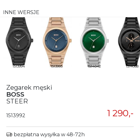
INNE WERSJE
1513994
1513995
1514042
1514068
Zegarek męski
BOSS
STEER
1 290,-
1513992
bezpłatna wysyłka w 48-72h