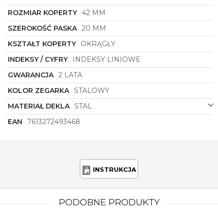
podkreślając Twój wyjątkowy styl i osobowość.
Zainwestuj w ponadczasowy kunszt i jakość marki
ROZMIAR KOPERTY
42 MM
Boss, która od lat zachwyca swoich klientów na
SZEROKOŚĆ PASKA
20 MM
całym świecie.
KSZTAŁT KOPERTY
OKRĄGŁY
INDEKSY / CYFRY
INDEKSY LINIOWE
GWARANCJA
2 LATA
KOLOR ZEGARKA
STALOWY
MATERIAŁ DEKLA
STAL
EAN
7613272493468
INSTRUKCJA
PODOBNE PRODUKTY