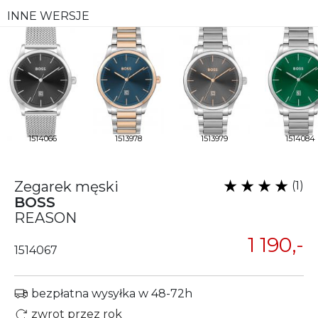
INNE WERSJE
1514066
1513978
1513979
1514084
Zegarek męski
(1)
BOSS
REASON
1 190,-
1514067
bezpłatna wysyłka w 48-72h
zwrot przez rok