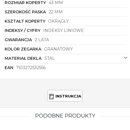
ROZMIAR KOPERTY
43 MM
jakość wykonania i niezawodność. Bez wątpienia
stanie się on niezastąpionym dodatkiem do
SZEROKOŚĆ PASKA
22 MM
codziennej garderoby, podkreślając osobowość
noszącego i dodając mu pewności siebie. To więcej
KSZTAŁT KOPERTY
OKRĄGŁY
niż zwykłe akcesorium – to wyraz osobistego stylu i
INDEKSY / CYFRY
INDEKSY LINIOWE
klasy.
GWARANCJA
2 LATA
KOLOR ZEGARKA
GRANATOWY
MATERIAŁ DEKLA
STAL
EAN
7613272532556
INSTRUKCJA
PODOBNE PRODUKTY