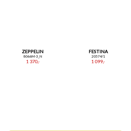
ZEPPELIN
FESTINA
8066M-3_N
20574/1
1 370,-
1 099,-