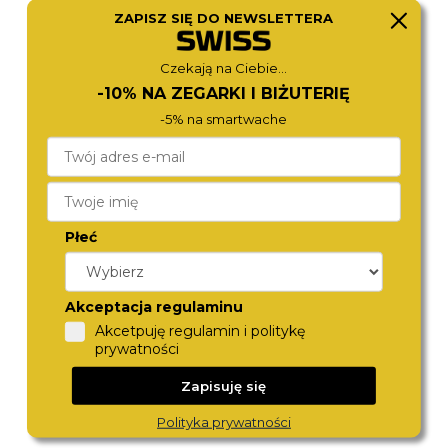
ZAPISZ SIĘ DO NEWSLETTERA
BOSS
BOSS
1513827
1514276
1 370,-
1 190,-
Czekają na Ciebie...
-10% NA ZEGARKI I BIŻUTERIĘ
-5% na smartwache
Płeć
Akceptacja regulaminu
ZEPPELIN
BOSS
Akcetpuję regulamin i politykę
8046M-3
1513985
prywatności
1 190,-
1 290,-
Zapisuję się
Polityka prywatności