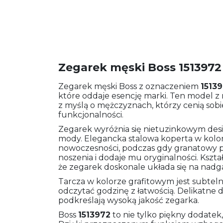
Zegarek męski Boss 1513972
Zegarek męski Boss z oznaczeniem
1513
które oddaje esencję marki. Ten model z 
z myślą o mężczyznach, którzy cenią sobie
funkcjonalności.
Zegarek wyróżnia się nietuzinkowym desi
mody. Elegancka stalowa koperta w kolo
nowoczesności, podczas gdy granatowy p
noszenia i dodaje mu oryginalności. Kształ
że zegarek doskonale układa się na nadg
Tarcza w kolorze grafitowym jest subteln
odczytać godzinę z łatwością. Delikatne 
podkreślają wysoką jakość zegarka.
Boss
1513972
to nie tylko piękny dodatek,