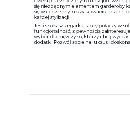
Dzięki przeznaczonym funkcjom wzbogac
się niezbędnym elementem garderoby k
się w codziennym użytkowaniu, jak i podc
każdej stylizacji.
Jeśli szukasz zegarka, który połączy w so
funkcjonalność, z pewnością zainteresuj
wybór dla mężczyzn, którzy chcą wyrazi
dodatki. Pozwól sobie na luksus i doskon