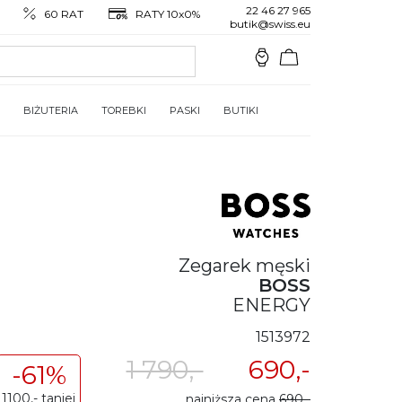
22 46 27 965
60 RAT
RATY 10x0%
butik@swiss.eu
BIŻUTERIA
TOREBKI
PASKI
BUTIKI
Zegarek męski
BOSS
ENERGY
1513972
1 790,-
690,-
-61%
1100,- taniej
najniższa cena
690,-