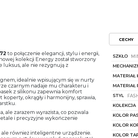
CECHY
972
to połączenie elegancji, stylu i energii,
SZKŁO
MI
nowej kolekcji Energy został stworzony
 luksus, ale nie rezygnują z
MECHANIZ
MATERIAŁ
gnem, idealnie wpisującym się w nurty
rze czarnym nadaje mu charakteru i
MATERIAŁ 
asek z silikonu zapewnia komfort
STYL
FAS
t koperty, okrągły i harmonijny, sprawia,
arstku.
KOLEKCJA
a, ale zarazem wyrazista, co pozwala
KOLOR PA
detale i precyzyjne wykończenie
KOLOR KO
 ale również inteligentne urządzenie.
KOLOR TA