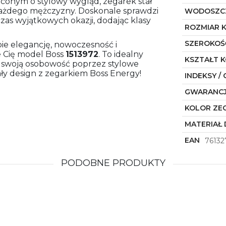
onym o stylowy wygląd, zegarek stał
ażdego mężczyzny. Doskonale sprawdzi
WODOSZC
zas wyjątkowych okazji, dodając klasy
ROZMIAR 
SZEROKOŚ
bie elegancję, nowoczesność i
e Cię model Boss
1513972
. To idealny
KSZTAŁT 
ć swoją osobowość poprzez stylowe
ały design z zegarkiem Boss Energy!
INDEKSY / 
GWARANC
KOLOR ZE
MATERIAŁ 
EAN
76132
PODOBNE PRODUKTY