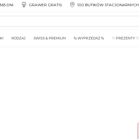
65 DNI
GRAWER GRATIS
100 BUTIKÓW STACJONARNYCH
KI
RODZAJ
SWISS & PREMIUM
% WYPRZEDAŻ %
♡ PREZENTY ♡