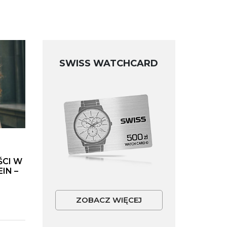
SWISS WATCHCARD
ŚCI W
IN –
ZOBACZ WIĘCEJ