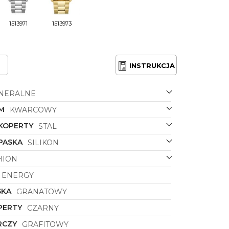
1513971
1513973
INSTRUKCJA
NERALNE
M
KWARCOWY
 KOPERTY
STAL
PASKA
SILIKON
HION
ENERGY
SKA
GRANATOWY
PERTY
CZARNY
RCZY
GRAFITOWY