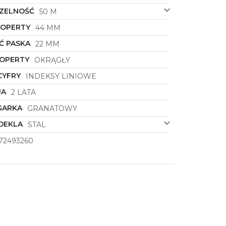
ZELNOŚĆ
50 M
KOPERTY
44 MM
Ć PASKA
22 MM
KOPERTY
OKRĄGŁY
CYFRY
INDEKSY LINIOWE
JA
2 LATA
GARKA
GRANATOWY
DEKLA
STAL
72493260