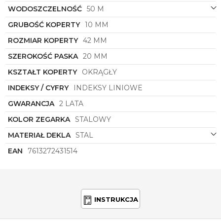
oficjalnych stylizacji, zegarek Boss to nie tylko
WODOSZCZELNOŚĆ
50 M
narzędzie do mierzenia czasu, ale także wyjątkowy
dodatek, który podkreśla osobisty styl i charakter
GRUBOŚĆ KOPERTY
10 MM
jego właściciela.
ROZMIAR KOPERTY
42 MM
Dla mężczyzny, który ceni sobie perfekcyjny design,
niezawodność i prestiż marki Boss, ten zegarek z
SZEROKOŚĆ PASKA
20 MM
pewnością stanie się ulubionym akcesorium na
wiele lat. Niech symbol
1513869
towarzyszy Ci w
KSZTAŁT KOPERTY
OKRĄGŁY
najważniejszych chwilach, podkreślając Twoją
INDEKSY / CYFRY
INDEKSY LINIOWE
wyjątkową osobowość i niebanalny gust.
GWARANCJA
2 LATA
KOLOR ZEGARKA
STALOWY
MATERIAŁ DEKLA
STAL
EAN
7613272431514
INSTRUKCJA