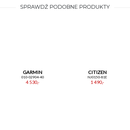
SPRAWDŹ PODOBNE PRODUKTY
GARMIN
CITIZEN
010-02904-40
NJ0150-81E
4 530,-
1 490,-