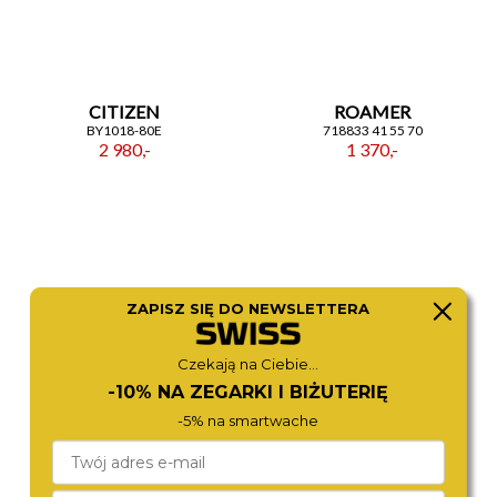
CITIZEN
ROAMER
BY1018-80E
718833 41 55 70
2 980,-
1 370,-
ZAPISZ SIĘ DO NEWSLETTERA
Czekają na Ciebie...
-10% NA ZEGARKI I BIŻUTERIĘ
-5% na smartwache
CITIZEN
ROAMER
JV3001-53E
101984 41 45 10
2 670,-
3 980,-