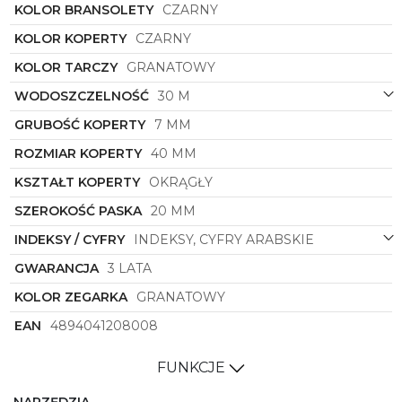
wyjątkowego uroku, który przyciąga spojrzenia i
KOLOR BRANSOLETY
CZARNY
dodaje stylizacji charakteru.
KOLOR KOPERTY
CZARNY
To zegarek, który nie tylko doskonale spełnia swoją
funkcję mierzenia czasu, ale także stanowi modny
KOLOR TARCZY
GRANATOWY
dodatek podkreślający indywidualny styl
WODOSZCZELNOŚĆ
30 M
noszącego. Dzięki połączeniu klasyki i
nowoczesności, zegarek
Bering
symbol
17140-227
GRUBOŚĆ KOPERTY
7 MM
staje się nie tylko praktycznym narzędziem, ale
także wyrazem osobistego gustu i elegancji. Idealny
ROZMIAR KOPERTY
40 MM
dla mężczyzn ceniących wysoką jakość, unikalny
design i niezawodność w każdej sytuacji.
KSZTAŁT KOPERTY
OKRĄGŁY
SZEROKOŚĆ PASKA
20 MM
INDEKSY / CYFRY
INDEKSY, CYFRY ARABSKIE
GWARANCJA
3 LATA
KOLOR ZEGARKA
GRANATOWY
EAN
4894041208008
FUNKCJE