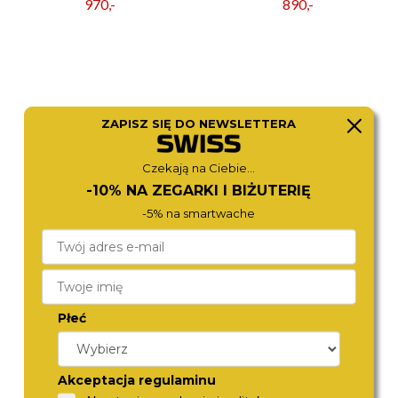
970,-
890,-
ZAPISZ SIĘ DO NEWSLETTERA
Czekają na Ciebie...
-10% NA ZEGARKI I BIŻUTERIĘ
-5% na smartwache
TOMMY HILFIGER
TOMMY HILFIGER
1710609
1791990
790,-
970,-
Płeć
Akceptacja regulaminu