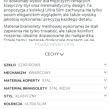
to doskonały wybór dla mężczyzn ceniących
klasyczny styl oraz minimalistyczny design. Ta
propozycja z kolekcji Ultra Slim zachwyca nie tylko
swoim eleganckim wyglądem, ale także wysoką
jakością wykonania i precyzją każdego detalu.
Materiał bransolety meshowej wykonanej ze stali
zapewnia nie tylko trwałość, ale także komfort
noszenia i idealne dopasowanie do nadgarstka.
Dzięki temu zegarek doskonale prezentuje się
POKAŻ PEŁNY OPIS
zarówno na co dzień, jak i od święta, dodając
stylizacji wyjątkowego charakteru.
CECHY
Wysokiej jakości stal użyta do wykonania koperty
gwarantuje nie tylko wytrzymałość, ale także nadaje
SZKŁO
SZAFIROWE
zegarkowi solidnej struktury. Łącząc to z
klasycznym, okrągłym kształtem koperty,
MECHANIZM
KWARCOWY
otrzymujemy kompozycję o ponadczasowym
wyglądzie, która z łatwością dopasuje się do każdej
MATERIAŁ KOPERTY
STAL
okazji.
MATERIAŁ BRANSOLETY
STAL-MESH
Czarny kolor zarówno bransolety meshowej, jak i
koperty nadaje zegarkowi elegancji i
STYL
KLASYCZNY
ponadczasowej klasy. Kontrastuje on z niebieskim
KOLEKCJA
ULTRA SLIM
kolorem tarczy, nadając zegarkowi subtelności i