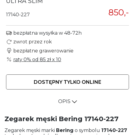
ULTRA SLIM
850,-
17140-227
bezpłatna wysyłka w 48-72h
zwrot przez rok
bezpłatne grawerowanie
raty 0% od
85 zł
x 10
DOSTĘPNY TYLKO ONLINE
OPIS
Zegarek męski Bering 17140-227
Zegarek męski marki
Bering
o symbolu
17140-227