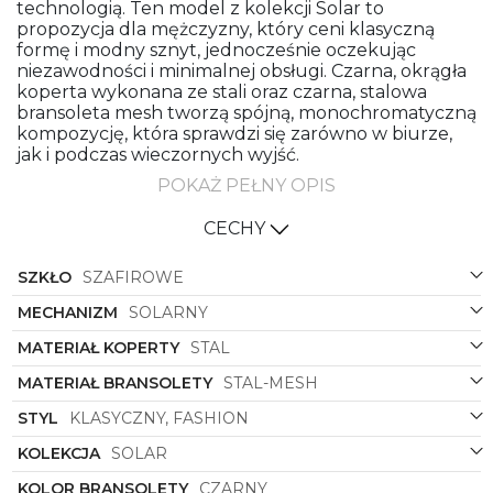
technologią. Ten model z kolekcji Solar to
propozycja dla mężczyzny, który ceni klasyczną
formę i modny sznyt, jednocześnie oczekując
niezawodności i minimalnej obsługi. Czarna, okrągła
koperta wykonana ze stali oraz czarna, stalowa
bransoleta mesh tworzą spójną, monochromatyczną
kompozycję, która sprawdzi się zarówno w biurze,
jak i podczas wieczornych wyjść.
POKAŻ PEŁNY OPIS
Design: Styl Fashion/Klasyczny
Projektanci
Bering
postawili na ponadczasową
CECHY
prostotę. Okrągła koperta o klasycznych
proporcjach, czysta tarcza w głębokiej czerni i
SZKŁO
SZAFIROWE
subtelne detale tworzą zegarek, który nie krzyczy
— mówi. To idealne połączenie mody i tradycji:
MECHANIZM
SOLARNY
model na tyle wyrafinowany, by podkreślić formalny
strój, a jednocześnie na tyle współczesny, by
MATERIAŁ KOPERTY
STAL
pasować do codziennych, smart-casualowych
MATERIAŁ BRANSOLETY
STAL-MESH
stylizacji.
Materiały i wykonanie
STYL
KLASYCZNY, FASHION
Solidna stalowa koperta daje pewność trwałości i
KOLEKCJA
SOLAR
odporność na codzienne użytkowanie, a stalowa
KOLOR BRANSOLETY
CZARNY
bransoleta typu mesh (siateczkowa) to synonim