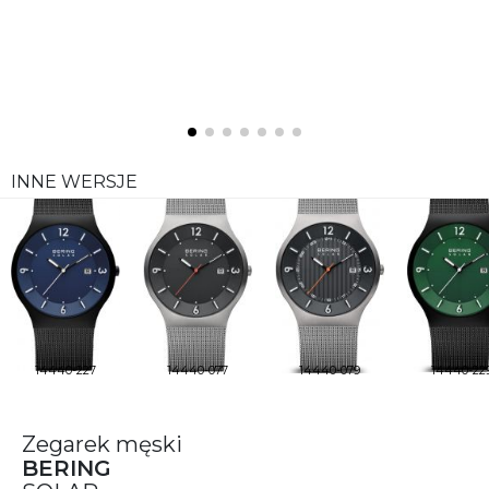
INNE WERSJE
14440-227
14440-077
14440-079
14440-22
Zegarek męski
BERING