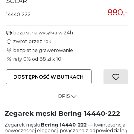
SOLAR
880,-
14440-222
bezpłatna wysyłka w 24h
zwrot przez rok
bezpłatne grawerowanie
raty 0% od
88 zł
x 10
DOSTĘPNOŚĆ W BUTIKACH
OPIS
Zegarek męski Bering 14440-222
Zegarek męski
Bering
14440-222
— kwintesencja
nowoczesnej elegancji połączona z odpowiedzialną