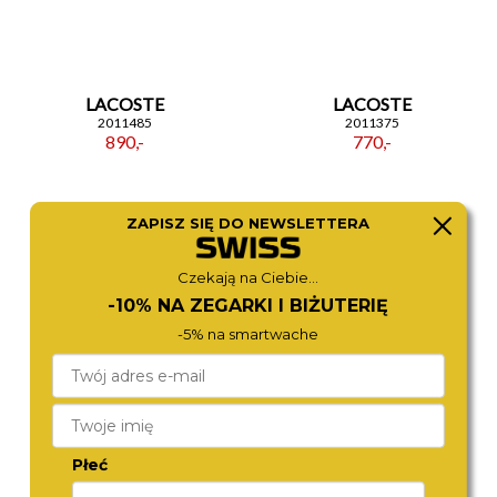
LACOSTE
LACOSTE
2011485
2011375
890,-
770,-
ZAPISZ SIĘ DO NEWSLETTERA
Czekają na Ciebie...
-10% NA ZEGARKI I BIŻUTERIĘ
-5% na smartwache
TOMMY HILFIGER
FOSSIL
1710610
FS5699
Płeć
970,-
890,-