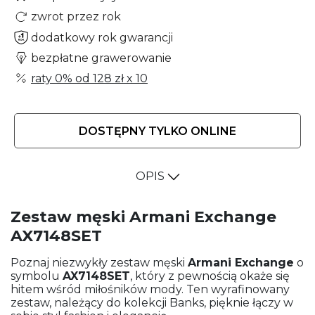
zwrot przez rok
dodatkowy rok gwarancji
bezpłatne grawerowanie
raty 0% od
128 zł
x 10
DOSTĘPNY TYLKO ONLINE
OPIS
Zestaw męski Armani Exchange
AX7148SET
Poznaj niezwykły zestaw męski
Armani Exchange
o
symbolu
AX7148SET
, który z pewnością okaże się
hitem wśród miłośników mody. Ten wyrafinowany
zestaw, należący do kolekcji Banks, pięknie łączy w