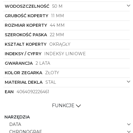
ekskluzywnemu zestawowi od
Armani Exchange
.
WODOSZCZELNOŚĆ
50 M
To nie tylko zegarek czy bransoletka, ale prawdziwe
dzieło sztuki, które doda Twojemu stylowi
GRUBOŚĆ KOPERTY
11 MM
charakteru i wyrafinowania.
ROZMIAR KOPERTY
44 MM
Zamów teraz ten niezwykły zestaw męski
Armani
Exchange
o symbolu
AX7148SET
i poczuj na
SZEROKOŚĆ PASKA
22 MM
własnej skórze, jak doda Ci on wyjątkowego
KSZTAŁT KOPERTY
OKRĄGŁY
wdzięku i prestiżu. Bądź odważny, wyraź swój styl i
niech świat podziwia Twoje wyjątkowe spojrzenie na
INDEKSY / CYFRY
INDEKSY LINIOWE
modę.
GWARANCJA
2 LATA
KOLOR ZEGARKA
ZŁOTY
MATERIAŁ DEKLA
STAL
EAN
4064092226461
FUNKCJE
NARZĘDZIA
DATA
CHRONOGRAF