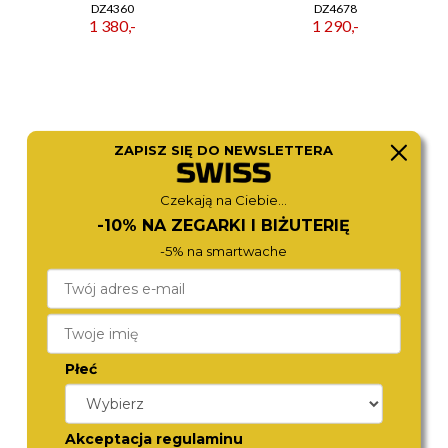
DZ4360
DZ4678
1 380,-
1 290,-
ZAPISZ SIĘ DO NEWSLETTERA
Czekają na Ciebie...
-10% NA ZEGARKI I BIŻUTERIĘ
-5% na smartwache
DIESEL
ROAMER
DZ4608
968833 48 85 20
1 290,-
1 590,-
Płeć
Akceptacja regulaminu