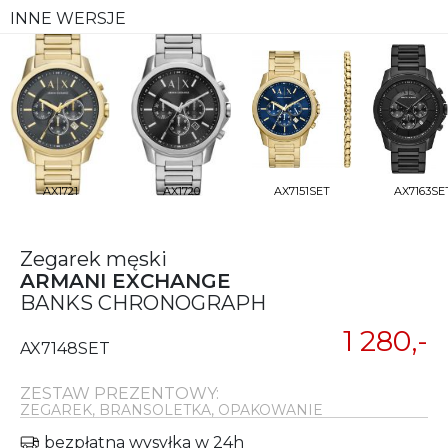
INNE WERSJE
AX1721
AX1720
AX7151SET
AX7163SE
Zegarek męski
ARMANI EXCHANGE
BANKS CHRONOGRAPH
1 280,-
AX7148SET
ZESTAW PREZENTOWY:
ZEGAREK, BRANSOLETKA, OPAKOWANIE
bezpłatna wysyłka w 24h