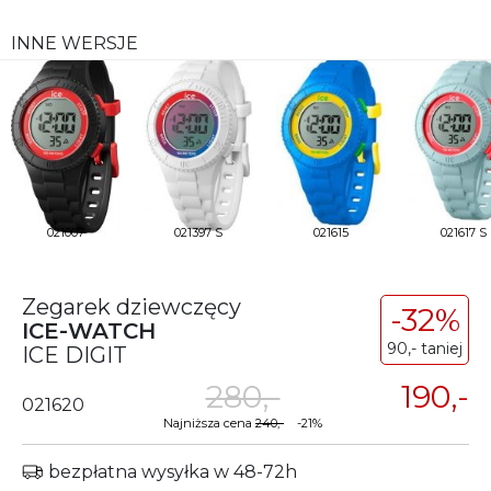
INNE WERSJE
021007
021397 S
021615
021617 S
Zegarek dziewczęcy
-32%
ICE-WATCH
90,- taniej
ICE DIGIT
280,-
190,-
021620
Najniższa cena
240,-
-21%
bezpłatna wysyłka w 48-72h