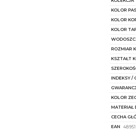
KOLEKCJA
KOLOR PA
KOLOR KO
KOLOR TA
WODOSZC
ROZMIAR 
KSZTAŁT 
SZEROKOŚ
INDEKSY / 
GWARANC
KOLOR ZE
MATERIAŁ 
CECHA GŁ
EAN
48951