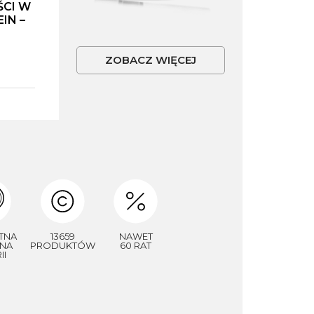
ŚCI W
IN –
ZOBACZ WIĘCEJ
TNA
13659
NAWET
NA
PRODUKTÓW
60 RAT
II