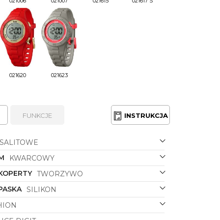
021006
021007
021615
021617 S
021620
021623
FUNKCJE
INSTRUKCJA
SALITOWE
M
KWARCOWY
 KOPERTY
TWORZYWO
PASKA
SILIKON
HION