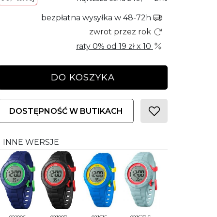
bezpłatna wysyłka w 48-72h
zwrot przez rok
raty 0% od
19 zł
x 10
DO KOSZYKA
DOSTĘPNOŚĆ W BUTIKACH
INNE WERSJE