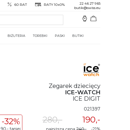
22 46 27 965
60 RAT
RATY 10x0%
butik@swiss.eu
BIŻUTERIA
TOREBKI
PASKI
BUTIKI
Zegarek dziecięcy
ICE-WATCH
ICE DIGIT
021397
280,-
190,-
-32%
90,- taniej
najniższa cena
240,-
-21%