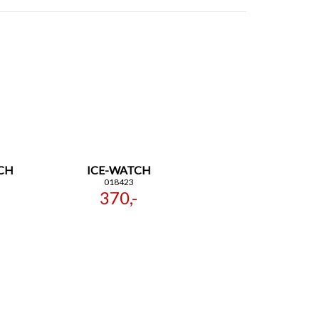
CH
ICE-WATCH
018423
370,-