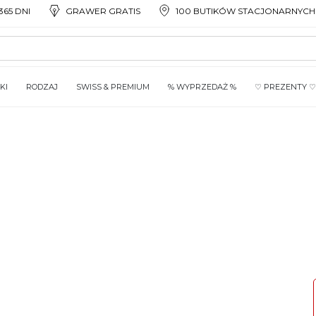
65 DNI
GRAWER GRATIS
100 BUTIKÓW STACJONARNYCH
KI
RODZAJ
SWISS & PREMIUM
% WYPRZEDAŻ %
♡ PREZENTY ♡