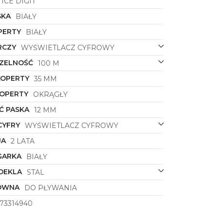
ICE DIGIT
SKA
BIAŁY
PERTY
BIAŁY
RCZY
WYŚWIETLACZ CYFROWY
ZELNOŚĆ
100 M
KOPERTY
35 MM
KOPERTY
OKRĄGŁY
Ć PASKA
12 MM
CYFRY
WYŚWIETLACZ CYFROWY
JA
2 LATA
GARKA
BIAŁY
DEKLA
STAL
ÓWNA
DO PŁYWANIA
73314940