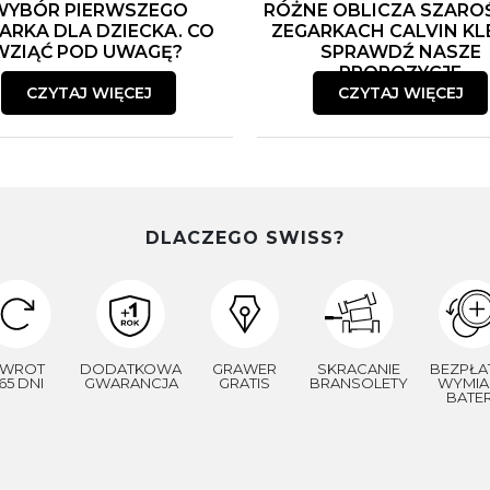
WYBÓR PIERWSZEGO
RÓŻNE OBLICZA SZARO
ARKA DLA DZIECKA. CO
ZEGARKACH CALVIN KLE
WZIĄĆ POD UWAGĘ?
SPRAWDŹ NASZE
PROPOZYCJE
CZYTAJ WIĘCEJ
CZYTAJ WIĘCEJ
DLACZEGO SWISS?
WROT
DODATKOWA
GRAWER
SKRACANIE
BEZPŁA
65 DNI
GWARANCJA
GRATIS
BRANSOLETY
WYMIA
BATER