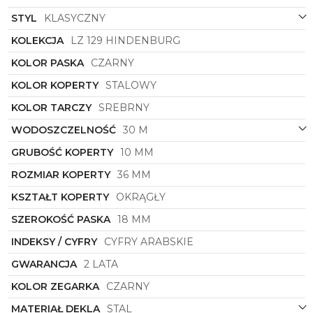
podkreśli twój wyjątkowy styl oraz charakter.
STYL
KLASYCZNY
Zegarek Damski
Zeppelin
z pewnością stanie się
KOLEKCJA
LZ 129 HINDENBURG
nieodłącznym dodatkiem do Twojej garderoby,
podkreślając Twój indywidualny styl oraz emanując
KOLOR PASKA
CZARNY
subtelnością i elegancją każdego dnia. Bądź
wyjątkowa z Zegarkiem Damskim
Zeppelin
symbol
KOLOR KOPERTY
STALOWY
7037-1
z kolekcji LZ 129 Hindenburg.
KOLOR TARCZY
SREBRNY
WODOSZCZELNOŚĆ
30 M
GRUBOŚĆ KOPERTY
10 MM
ROZMIAR KOPERTY
36 MM
KSZTAŁT KOPERTY
OKRĄGŁY
SZEROKOŚĆ PASKA
18 MM
INDEKSY / CYFRY
CYFRY ARABSKIE
GWARANCJA
2 LATA
KOLOR ZEGARKA
CZARNY
MATERIAŁ DEKLA
STAL