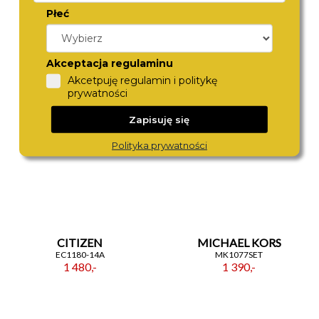
Płeć
ZEPPELIN
CITIZEN
7461-2
AR3120-16A
1 690,-
1 370,-
Akceptacja regulaminu
Akcetpuję regulamin i politykę
prywatności
Zapisuję się
Polityka prywatności
CITIZEN
MICHAEL KORS
EC1180-14A
MK1077SET
1 480,-
1 390,-