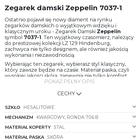
Zegarek damski Zeppelin 7037-1
Ostatnio pojawił się nowy diament na rynku
zegarków damskich o wyjątkowym wdzięku i
klasycznym uroku - Zegarek Damski
Zeppelin
symbol
7037-1
. Ten wyjątkowy czasomierz, należący
do prestiżowej kolekcji LZ 129 Hindenburg,
zachwyca nie tylko designem, ale również jakością
wykonania i niezawodnością.
Wybierając ten zegarek, wybierasz styl klasyczny,
który zawsze będzie na czasie. Materiał paska, czyli
wysokiej jakości skóra, zapewnia nie tylko komfort
POKAŻ PEŁNY OPIS
noszenia, ale także elegancki wygląd. Stalowa
koperta oraz stalowy kolor koperty nadają
zegarkowi solidności i luksusowego wykończenia.
CECHY
Czarny pasek oraz szara tarcza doskonale
komponują się ze sobą, tworząc harmonijną całość.
SZKŁO
HESALITOWE
Kształt okrągłej koperty nadaje zegarkowi
MECHANIZM
KWARCOWY, RONDA 706.B
ponadczasowy charakter, który pasuje zarówno do
eleganckich wieczorowych stylizacji, jak i
MATERIAŁ KOPERTY
STAL
codziennych outfitów. Symbol
7037-1
to nie tylko
MATERIAŁ PASKA
SKÓRA
zegarek, to również wyraz klasy i gustu, który