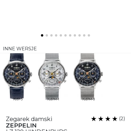
INNE WERSJE
7037-3
7037M-1
7037M-3
Zegarek damski
(2)
ZEPPELIN