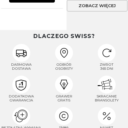
ZOBACZ WIĘCEJ
DLACZEGO SWISS?
DARMOWA
ODBIÓR
ZWROT
DOSTAWA
OSOBISTY
365 DNI
DODATKOWA
GRAWER
SKRACANIE
GWARANCJA
GRATIS
BRANSOLETY
BEZPŁATNA WYMIANA
13689
NAWET