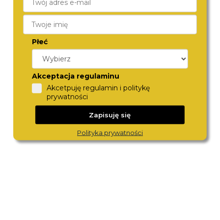
Płeć
Akceptacja regulaminu
CITIZEN
ROAMER
Akcetpuję regulamin i politykę
EM1060-87L
987837 47 40 20
prywatności
1 790,-
1 980,-
Zapisuję się
Polityka prywatności