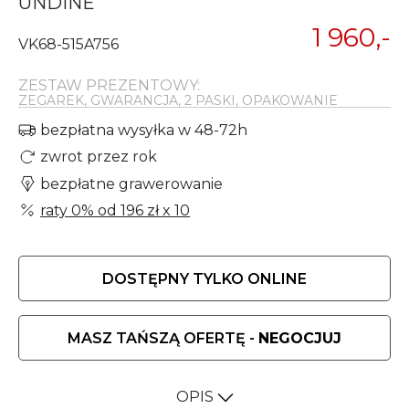
UNDINE
1 960,-
VK68-515A756
ZESTAW PREZENTOWY:
ZEGAREK, GWARANCJA, 2 PASKI, OPAKOWANIE
bezpłatna wysyłka w 48-72h
zwrot przez rok
bezpłatne grawerowanie
raty 0% od
196 zł
x 10
DOSTĘPNY TYLKO ONLINE
MASZ TAŃSZĄ OFERTĘ -
NEGOCJUJ
OPIS