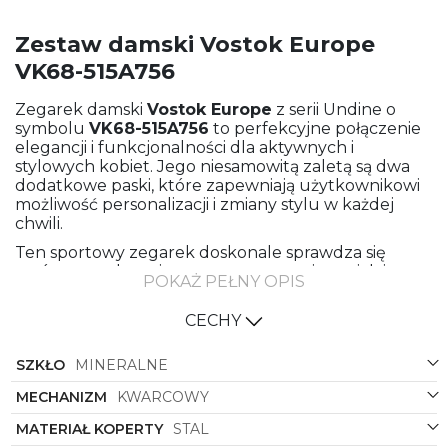
Zestaw damski Vostok Europe
VK68-515A756
Zegarek damski
Vostok Europe
z serii Undine o
symbolu
VK68-515A756
to perfekcyjne połączenie
elegancji i funkcjonalności dla aktywnych i
stylowych kobiet. Jego niesamowitą zaletą są dwa
dodatkowe paski, które zapewniają użytkownikowi
możliwość personalizacji i zmiany stylu w każdej
chwili.
Ten sportowy zegarek doskonale sprawdza się
zarówno podczas intensywnego treningu, jak i na
POKAŻ PEŁNY OPIS
eleganckim przyjęciu. Został stworzony z myślą o
kobietach, które cenią sobie niezawodność, komfort
CECHY
noszenia oraz modny design.
Koperta zegarka wykonana jest z
SZKŁO
MINERALNE
wysokogatunkowej stali, co zapewnia trwałość i
solidność zegarka. Kolorystyka zegarka w
MECHANIZM
KWARCOWY
odcieniach granatu i srebra dodaje mu elegancji i
MATERIAŁ KOPERTY
STAL
klasy. Dopełnieniem całości jest granatowa tarcza,