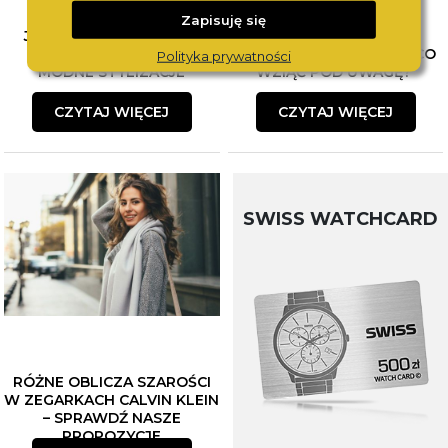
Zapisuję się
JAK ŁĄCZYĆ BIŻUTERIĘ?
WYBÓR PIERWSZEGO
POZNAJ SPOSOBY NA
ZEGARKA DLA DZIECKA. CO
Polityka prywatności
MODNE STYLIZACJE
WZIĄĆ POD UWAGĘ?
CZYTAJ WIĘCEJ
CZYTAJ WIĘCEJ
SWISS WATCHCARD
RÓŻNE OBLICZA SZAROŚCI
W ZEGARKACH CALVIN KLEIN
– SPRAWDŹ NASZE
PROPOZYCJE