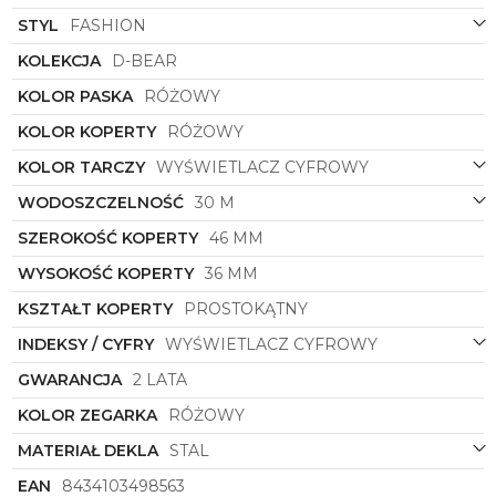
Wyświetlacz cyfrowy tarczy sprawia, że
odczytywanie godziny staje się intuicyjne i szybkie.
STYL
FASHION
Kształt prostokątnej koperty nadaje zegarkowi
KOLEKCJA
D-BEAR
nowoczesnego charakteru, jednocześnie
zachowując subtelną elegancję. To idealne
KOLOR PASKA
RÓŻOWY
połączenie funkcjonalności z unikalnym designem.
KOLOR KOPERTY
RÓŻOWY
Zegarek damski
Tous
o symbolu
3000131000
to nie
tylko praktyczny gadżet, ale także wyjątkowy
KOLOR TARCZY
WYŚWIETLACZ CYFROWY
dodatek, który podkreśli Twoją wyjątkowość i
WODOSZCZELNOŚĆ
30 M
indywidualny styl. Dzięki niemu każda Twoja
stylizacja nabierze nowego blasku, a Ty będziesz
SZEROKOŚĆ KOPERTY
46 MM
mogła cieszyć się niezwykłą biżuterią na co dzień.
WYSOKOŚĆ KOPERTY
36 MM
KSZTAŁT KOPERTY
PROSTOKĄTNY
INDEKSY / CYFRY
WYŚWIETLACZ CYFROWY
GWARANCJA
2 LATA
KOLOR ZEGARKA
RÓŻOWY
MATERIAŁ DEKLA
STAL
EAN
8434103498563