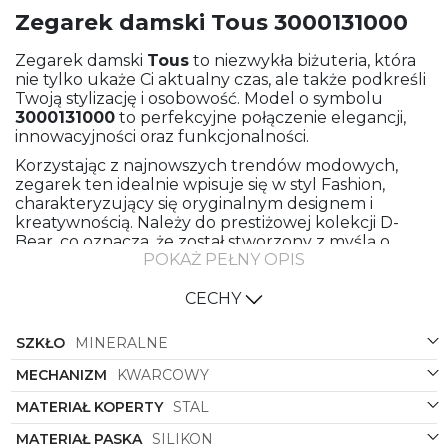
Zegarek damski Tous 3000131000
Zegarek damski
Tous
to niezwykła biżuteria, która
nie tylko ukaże Ci aktualny czas, ale także podkreśli
Twoją stylizację i osobowość. Model o symbolu
3000131000
to perfekcyjne połączenie elegancji,
innowacyjności oraz funkcjonalności.
Korzystając z najnowszych trendów modowych,
zegarek ten idealnie wpisuje się w styl Fashion,
charakteryzujący się oryginalnym designem i
kreatywnością. Należy do prestiżowej kolekcji D-
Bear, co oznacza, że został stworzony z myślą o
POKAŻ PEŁNY OPIS
wyjątkowych kobietach ceniących luksusowe
dodatki.
CECHY
Wysokojakościowy, różowy silikonowy pasek
zapewnia komfort noszenia i doskonale dopasowuje
SZKŁO
MINERALNE
się do nadgarstka. Natomiast stalowa koperta
dodaje zegarkowi solidności oraz wyrafinowania.
MECHANIZM
KWARCOWY
Różowy kolor paska i koperty to nie tylko modny
wybór, ale również sposób na dodanie subtelnej,
MATERIAŁ KOPERTY
STAL
kobiecej nuty do każdej stylizacji.
MATERIAŁ PASKA
SILIKON