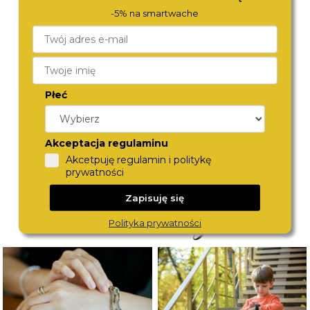
-5% na smartwache
LACOSTE
TORII
Płeć
2001494
G20GS.CG
460,-
490,-
Akceptacja regulaminu
Akcetpuję regulamin i politykę
prywatności
Zapisuję się
Polityka prywatności