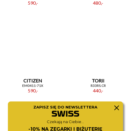
590,-
480,-
CITIZEN
TORII
EM0411-71X
R33RS.CR
590,-
440,-
ZAPISZ SIĘ DO NEWSLETTERA
Czekają na Ciebie...
-10% NA ZEGARKI I BIŻUTERIĘ