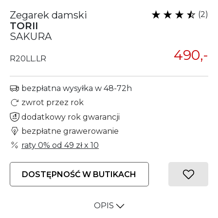
Zegarek damski
(2)
TORII
SAKURA
490,-
R20LL.LR
bezpłatna wysyłka w 48-72h
zwrot przez rok
dodatkowy rok gwarancji
bezpłatne grawerowanie
raty 0% od
49 zł
x 10
DOSTĘPNOŚĆ W BUTIKACH
OPIS