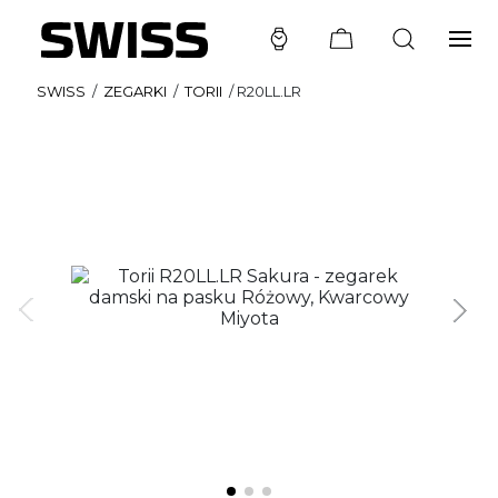
SWISS
/
ZEGARKI
/
TORII
/
R20LL.LR