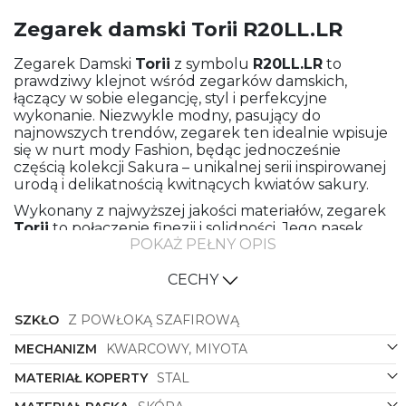
Zegarek damski Torii R20LL.LR
Zegarek Damski
Torii
z symbolu
R20LL.LR
to
prawdziwy klejnot wśród zegarków damskich,
łączący w sobie elegancję, styl i perfekcyjne
wykonanie. Niezwykle modny, pasujący do
najnowszych trendów, zegarek ten idealnie wpisuje
się w nurt mody Fashion, będąc jednocześnie
częścią kolekcji Sakura – unikalnej serii inspirowanej
urodą i delikatnością kwitnących kwiatów sakury.
Wykonany z najwyższej jakości materiałów, zegarek
Torii
to połączenie finezji i solidności. Jego pasek
POKAŻ PEŁNY OPIS
wykonany ze skóry w kolorze różowym jest
niezwykle miękki i przyjemny w dotyku,
zapewniając komfort noszenia przez wiele godzin.
CECHY
Koperta zegarka, wykonana z wysokogatunkowej
stali w odcieniu różowego złota, jest nie tylko trwała,
SZKŁO
Z POWŁOKĄ SZAFIROWĄ
ale również nadaje zegarkowi luksusowego
charakteru.
MECHANIZM
KWARCOWY, MIYOTA
Kształt koperty o nietypowym, prostokątnym
MATERIAŁ KOPERTY
STAL
designie wyróżnia ten zegarek spośród innych