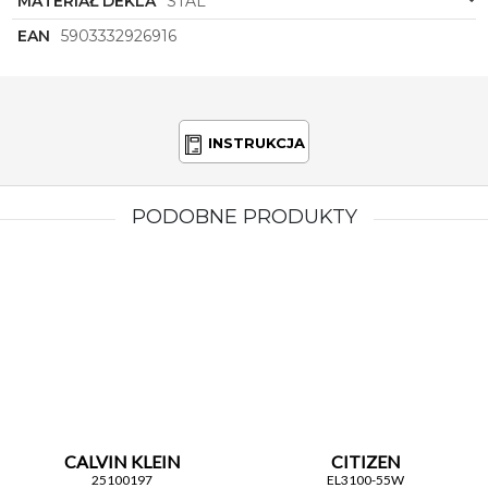
MATERIAŁ DEKLA
STAL
codziennego stylu!
EAN
5903332926916
INSTRUKCJA
PODOBNE PRODUKTY
CALVIN KLEIN
CITIZEN
25100197
EL3100-55W