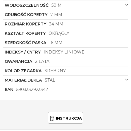
indywidualność za pomocą niewielkiego, ale
WODOSZCZELNOŚĆ
50 M
znaczącego dodatku do swojej stylizacji.
Kiedy nosisz zegarek
Torii
, nie tylko dbasz o
GRUBOŚĆ KOPERTY
7 MM
punktualność, ale także wyrażasz swój wyjątkowy
ROZMIAR KOPERTY
34 MM
gust i wrażliwość na piękno. To niezwykły zegarek
dla niezwykłych kobiet, które wiedzą, jak dodatki
KSZTAŁT KOPERTY
OKRĄGŁY
mogą odmienić całą stylizację i sprawić, że będą się
wyróżniać w tłumie. Pozwól sobie na luksus i
SZEROKOŚĆ PASKA
16 MM
elegancję z zegarkiem
Torii
z kolekcji Kessho!
INDEKSY / CYFRY
INDEKSY LINIOWE
GWARANCJA
2 LATA
KOLOR ZEGARKA
SREBRNY
MATERIAŁ DEKLA
STAL
EAN
5903332923342
INSTRUKCJA