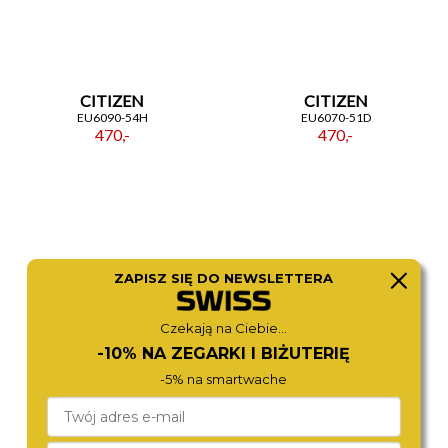
CITIZEN
CITIZEN
EU6090-54H
EU6070-51D
470,-
470,-
ZAPISZ SIĘ DO NEWSLETTERA
Czekają na Ciebie...
-10% NA ZEGARKI I BIŻUTERIĘ
-5% na smartwache
BERING
TORII
11028-904
S28SS.BS
460,-
390,-