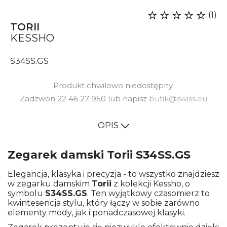
(1)
TORII
KESSHO
S34SS.GS
Produkt chwilowo niedostępny.
Zadzwon 22 46 27 950 lub napisz
butik@swiss.eu
OPIS
Zegarek damski Torii S34SS.GS
Elegancja, klasyka i precyzja - to wszystko znajdziesz
w zegarku damskim
Torii
z kolekcji Kessho, o
symbolu
S34SS.GS
. Ten wyjątkowy czasomierz to
kwintesencja stylu, który łączy w sobie zarówno
elementy mody, jak i ponadczasowej klasyki.