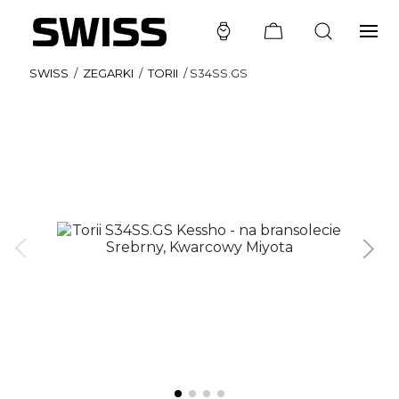
SWISS
/
ZEGARKI
/
TORII
/
S34SS.GS