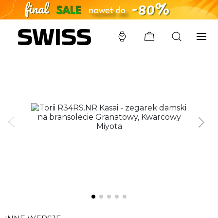
SWISS
/
ZEGARKI
/
TORII
/
R34RS.NR