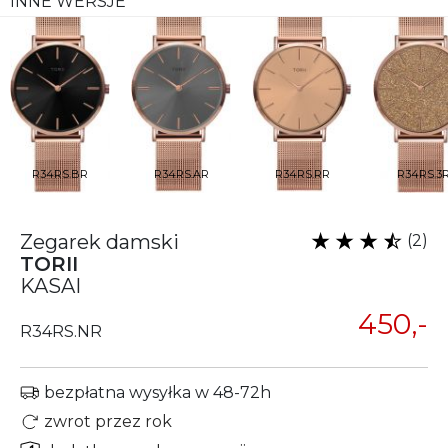
INNE WERSJE
R34RS.BR
R34RS.AR
R34RS.RR
R34RS.3
Zegarek damski
(2)
TORII
KASAI
450,-
R34RS.NR
bezpłatna wysyłka w 48-72h
zwrot przez rok