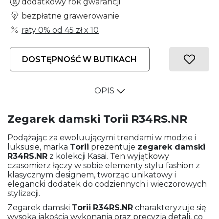
dodatkowy rok gwarancji
bezpłatne grawerowanie
raty 0% od
45 zł
x 10
DOSTĘPNOŚĆ W BUTIKACH
OPIS
Zegarek damski Torii R34RS.NR
Podążając za ewoluującymi trendami w modzie i
luksusie, marka
Torii
prezentuje
zegarek damski
R34RS.NR
z kolekcji Kasai. Ten wyjątkowy
czasomierz łączy w sobie elementy stylu fashion z
klasycznym designem, tworząc unikatowy i
elegancki dodatek do codziennych i wieczorowych
stylizacji.
Zegarek damski
Torii
R34RS.NR
charakteryzuje się
wysoką jakością wykonania oraz precyzją detali, co