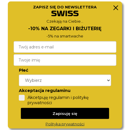
ZAPISZ SIĘ DO NEWSLETTERA
TORII
TORII
L28LS.NL
R38NM.NR
450,-
450,-
Czekają na Ciebie...
-10% NA ZEGARKI I BIŻUTERIĘ
-5% na smartwache
Płeć
Akceptacja regulaminu
Akcetpuję regulamin i politykę
TORII
TORII
prywatności
G38NM.NG
N38NM.NN
450,-
450,-
Zapisuję się
Polityka prywatności