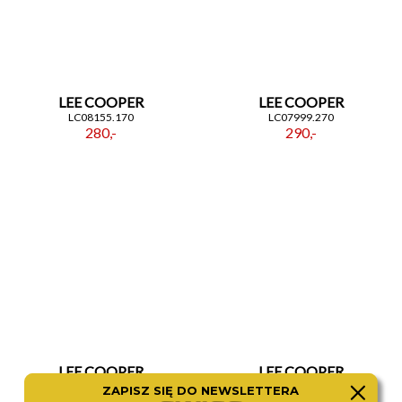
LEE COOPER
LEE COOPER
LC08155.170
LC07999.270
280,-
290,-
LEE COOPER
LEE COOPER
LC08204.170
LC08190.170
ZAPISZ SIĘ DO NEWSLETTERA
290,-
280,-