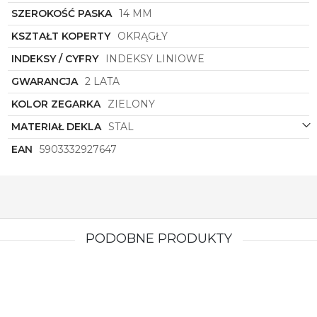
To więcej niż zwykły zegarek - to symbol luksusu,
SZEROKOŚĆ PASKA
14 MM
klasy i indywidualnego stylu. Pozwól sobie na chwile
luksusu i śledź czas w najpiękniejszy możliwy sposób
KSZTAŁT KOPERTY
OKRĄGŁY
z zegarkiem
Torii
.
INDEKSY / CYFRY
INDEKSY LINIOWE
GWARANCJA
2 LATA
KOLOR ZEGARKA
ZIELONY
MATERIAŁ DEKLA
STAL
EAN
5903332927647
PODOBNE PRODUKTY