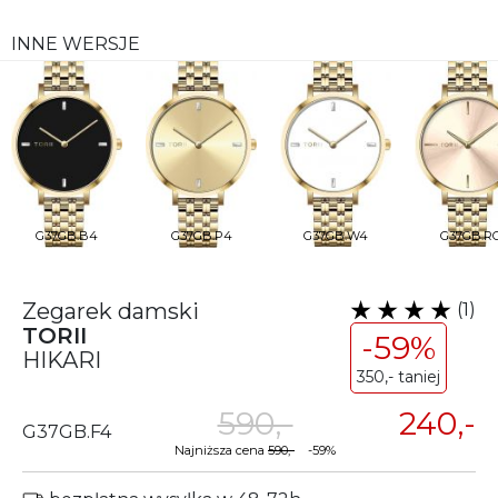
INNE WERSJE
G37GB.B4
G37GB.P4
G37GB.W4
G37GB.R
Zegarek damski
(1)
TORII
-59%
HIKARI
350,- taniej
590,-
240,-
G37GB.F4
Najniższa cena
590,-
-59%