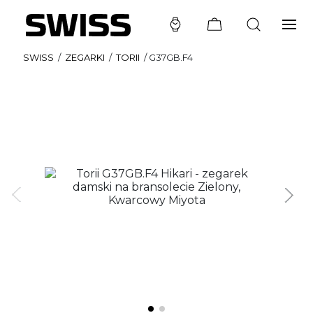
SWISS
/
ZEGARKI
/
TORII
/
G37GB.F4