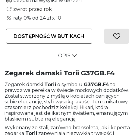
bezpłatna wysyłka w 48-72h
zwrot przez rok
raty 0% od
24 zł
x 10
DOSTĘPNOŚĆ W BUTIKACH
OPIS
Zegarek damski Torii G37GB.F4
Zegarek damski
Torii
o symbolu
G37GB.F4
to
prawdziwa perełka w świecie modowych dodatków.
Został stworzony z myślą o kobietach ceniących
sobie elegancję, styl i wysoką jakość. Ten unikatowy
czasomierz pochodzi z kolekcji Hikari, która
inspirowana jest delikatnym światłem, emanującym
blaskiem i subtelną elegancją.
Wykonany ze stali, zarówno bransoleta, jak i koperta
zegarka
Torii
zapewniają niezwykłą trwałość i