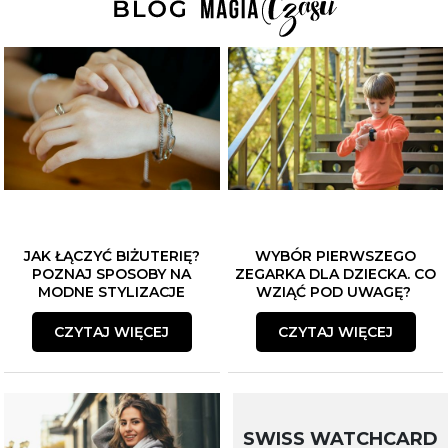
JAK ŁĄCZYĆ BIŻUTERIĘ?
WYBÓR PIERWSZEGO
POZNAJ SPOSOBY NA
ZEGARKA DLA DZIECKA. CO
MODNE STYLIZACJE
WZIĄĆ POD UWAGĘ?
CZYTAJ WIĘCEJ
CZYTAJ WIĘCEJ
SWISS WATCHCARD