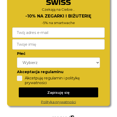
Czekają na Ciebie...
-10% NA ZEGARKI I BIŻUTERIĘ
-5% na smartwache
Płeć
LEE COOPER
LEE COOPER
Akceptacja regulaminu
LC08083.150
LC08226.170
290,-
290,-
Akcetpuję regulamin i politykę
prywatności
Zapisuję się
Polityka prywatności