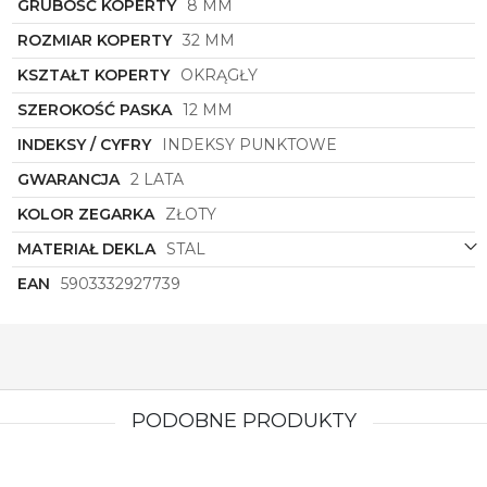
tylko pokazuje czas, ale również wprowadza do
GRUBOŚĆ KOPERTY
8 MM
Twojego życia odrobinę luksusu i elegancji.
ROZMIAR KOPERTY
32 MM
KSZTAŁT KOPERTY
OKRĄGŁY
SZEROKOŚĆ PASKA
12 MM
INDEKSY / CYFRY
INDEKSY PUNKTOWE
GWARANCJA
2 LATA
KOLOR ZEGARKA
ZŁOTY
MATERIAŁ DEKLA
STAL
EAN
5903332927739
PODOBNE PRODUKTY