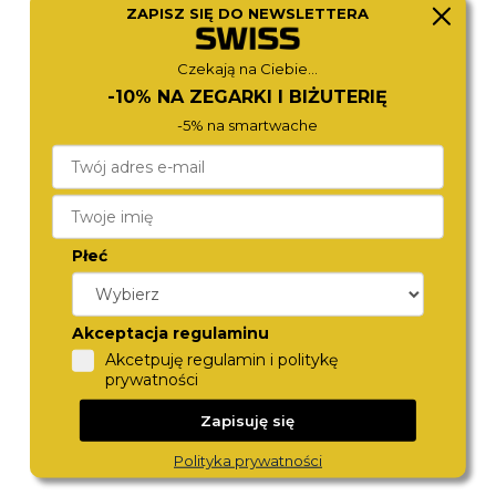
ZAPISZ SIĘ DO NEWSLETTERA
ROSEFIELD
ROSEFIELD
MWGMG-M01
OWDSG-O62
590,-
590,-
Czekają na Ciebie...
-10% NA ZEGARKI I BIŻUTERIĘ
-5% na smartwache
Płeć
Akceptacja regulaminu
ROSEFIELD
ROSEFIELD
Akcetpuję regulamin i politykę
OCGSG-O82
STWGSG-ST04
prywatności
590,-
690,-
Zapisuję się
Polityka prywatności