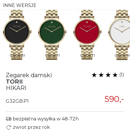
INNE WERSJE
G32GB.B1
G32GB.F1
G32GB.T1
G32GB.W
Zegarek damski
(1)
TORII
HIKARI
590,-
G32GB.P1
bezpłatna wysyłka w 48-72h
zwrot przez rok