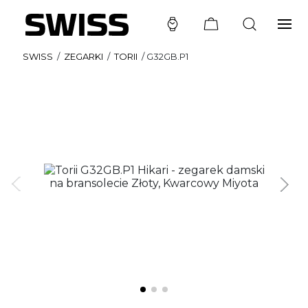
SWISS
/
ZEGARKI
/
TORII
/
G32GB.P1