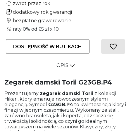
zwrot przez rok
dodatkowy rok gwarancji
bezpłatne grawerowanie
raty 0% od
65 zł
x 10
DOSTĘPNOŚĆ W BUTIKACH
OPIS
Zegarek damski Torii G23GB.P4
Prezentujemy
zegarek damski
Torii
z kolekcji
Hikari, który emanuje nowoczesnym stylem i
elegancją. Symbol
G23GB.P4
to kwintesencja klasy i
finezji w jednym czasomierzu. Wykonany ze stali,
zarówno bransoleta, jak i koperta, odznacza się
trwałością i solidnością, co czyni go idealnym
towarzyszem na wiele sezonów. Klasyczny, złoty