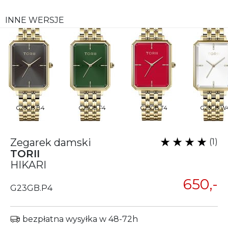
INNE WERSJE
G23GB.B4
G23GB.F4
G23GB.T4
G23GB.W
Zegarek damski
(1)
TORII
HIKARI
650,-
G23GB.P4
bezpłatna wysyłka w 48-72h