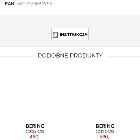
styl i elegancję z zegarkiem
Torii
!
EAN
5907426686793
INSTRUKCJA
PODOBNE PRODUKTY
BERING
BERING
11022-132
12131-132
490,-
590,-