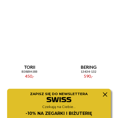
TORII
BERING
B38BM.BB
13434-132
450,-
590,-
ZAPISZ SIĘ DO NEWSLETTERA
Czekają na Ciebie...
-10% NA ZEGARKI I BIŻUTERIĘ