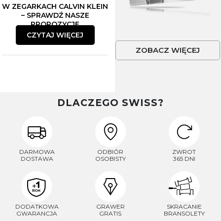
W ZEGARKACH CALVIN KLEIN
– SPRAWDŹ NASZE
PROPOZYCJE
CZYTAJ WIĘCEJ
ZOBACZ WIĘCEJ
DLACZEGO SWISS?
DARMOWA
ODBIÓR
ZWROT
DOSTAWA
OSOBISTY
365 DNI
DODATKOWA
GRAWER
SKRACANIE
GWARANCJA
GRATIS
BRANSOLETY