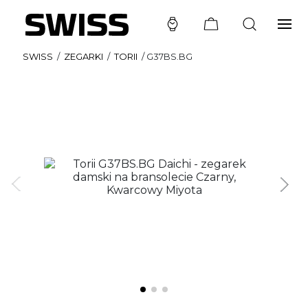
SWISS
/
ZEGARKI
/
TORII
/
G37BS.BG