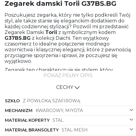
Zegarek damski Torii G37BS.BG
Poszukujesz zegarka, który nie tylko podkreśli Twój
styl, ale także stanie się eleganckim dodatkiem do
każdej codziennej stylizacji? Pozwól mi przedstawić
Zegarek Damski
Torii
z symbolicznym kodem
G37BS.BG
z kolekcji Daichi. Ten wyjątkowy
czasomierz to idealne połączenie modnego
wzornictwa i klasycznej elegancji, które z pewnością
przyciągnie spojrzenia i sprawi, że poczujesz się
wyjątkowo.
Zegarek ten charakteryzuje się stylem, który
POKAŻ PEŁNY OPIS
doskonale łączy w sobie elementy mody z subtelną
klasyką. Pasuje zarówno do casualowych looków,
jak i bardziej formalnych outfitów, co sprawia, że
CECHY
będzie niezastąpionym dodatkiem w Twojej kolekcji
akcesoriów. Wykonany z najwyższej jakości
SZKŁO
Z POWŁOKĄ SZAFIROWĄ
materiałów, ten zegarek nie tylko prezentuje się
doskonale, ale także zapewnia trwałość i solidność
MECHANIZM
KWARCOWY, MIYOTA
na lata.
MATERIAŁ KOPERTY
STAL
Koperta zegarka oraz bransoleta wykonane są z
MATERIAŁ BRANSOLETY
STAL-MESH
wytrzymałej stali, co nadaje mu solidną konstrukcję i