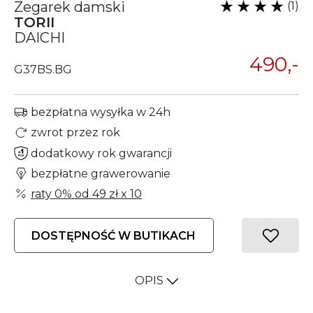
Zegarek damski
(1)
TORII
DAICHI
490,-
G37BS.BG
bezpłatna wysyłka w 24h
zwrot przez rok
dodatkowy rok gwarancji
bezpłatne grawerowanie
raty 0% od
49 zł
x 10
DOSTĘPNOŚĆ W BUTIKACH
OPIS