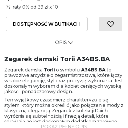
raty 0% od
39 zł
x 10
DOSTĘPNOŚĆ W BUTIKACH
OPIS
Zegarek damski Torii A34BS.BA
Zegarek damska
Torii
o symbolu
A34BS.BA
to
prawdziwe arcydzieło zegarmistrzostwa, które łączy
w sobie elegancję, styl oraz precyzję wykonania. Jest
doskonałym wyborem dla kobiet ceniących wysoką
jakość i ponadczasowy design.
Ten wyjątkowy czasomierz charakteryzuje się
stylem, który można określić jako połączenie mody z
klasyczną elegancją. Zegarek z kolekcji Daichi
wyróżnia się subtelnością i finezją detali, które
sprawiają, że jest doskonałym dodatkiem zarówno
POKAŻ PEŁNY OPIS
na co dzień, jak i odświętne okazje.