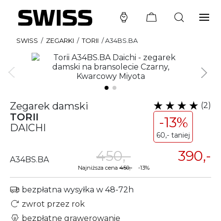
SWISS
/
ZEGARKI
/
TORII
/
A34BS.BA
Zegarek damski
(2)
TORII
-13%
DAICHI
60,- taniej
450,-
390,-
A34BS.BA
Najniższa cena
450,-
-13%
bezpłatna wysyłka w 48-72h
zwrot przez rok
bezpłatne grawerowanie