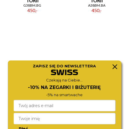
TORII
TORII
G38BM.BG
A38BM.BA
450,-
450,-
ZAPISZ SIĘ DO NEWSLETTERA
Czekają na Ciebie...
TORII
TORII
-10% NA ZEGARKI I BIŻUTERIĘ
B28BS.BB
R34BS.BR
-5% na smartwache
450,-
450,-
Płeć