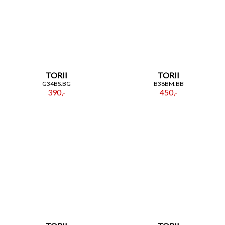
TORII
TORII
G34BS.BG
B38BM.BB
390,-
450,-