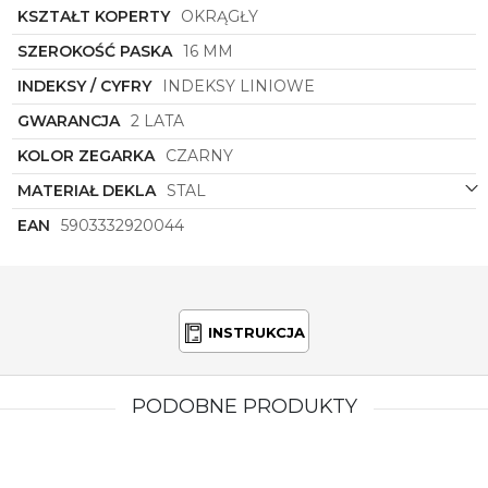
połączenie elegancji, klasyki i funkcjonalności, które
KSZTAŁT KOPERTY
OKRĄGŁY
sprawi, że nosząca go kobieta będzie czuła się
wyjątkowo i stylowo w każdej sytuacji. Jest to
SZEROKOŚĆ PASKA
16 MM
idealny wybór dla kobiet, które cenią sobie wysoką
INDEKSY / CYFRY
INDEKSY LINIOWE
jakość oraz unikatowy design.
GWARANCJA
2 LATA
KOLOR ZEGARKA
CZARNY
MATERIAŁ DEKLA
STAL
EAN
5903332920044
INSTRUKCJA
PODOBNE PRODUKTY