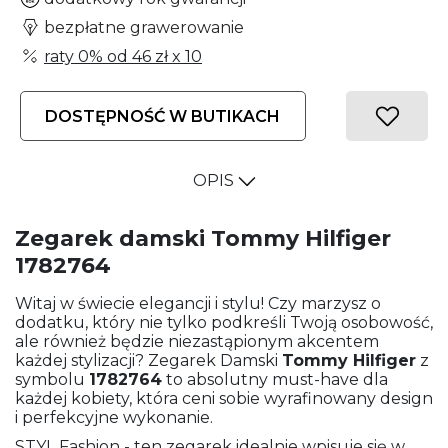
bezpłatne grawerowanie
raty 0% od
46 zł
x 10
DOSTĘPNOŚĆ W BUTIKACH
OPIS
Zegarek damski Tommy Hilfiger
1782764
Witaj w świecie elegancji i stylu! Czy marzysz o
dodatku, który nie tylko podkreśli Twoją osobowość,
ale również będzie niezastąpionym akcentem
każdej stylizacji? Zegarek Damski
Tommy Hilfiger
z
symbolu
1782764
to absolutny must-have dla
każdej kobiety, która ceni sobie wyrafinowany design
i perfekcyjne wykonanie.
STYL Fashion - ten zegarek idealnie wpisuje się w