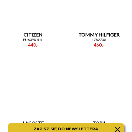
CITIZEN
TOMMY HILFIGER
EU6090-54L
1782736
440,-
460,-
LACOSTE
TORII
2001271
B38BM.NB
ZAPISZ SIĘ DO NEWSLETTERA