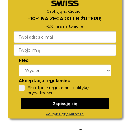
490,-
450,-
Czekają na Ciebie...
-10% NA ZEGARKI I BIŻUTERIĘ
-5% na smartwache
Płeć
TORII
ICE-WATCH
Akceptacja regulaminu
S38BM.NS
025256
Akcetpuję regulamin i politykę
450,-
460,-
prywatności
Zapisuję się
Polityka prywatności