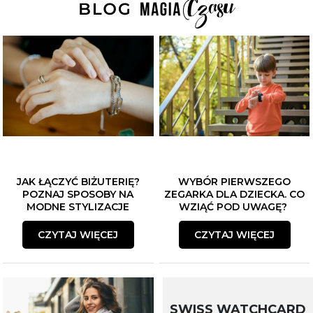
JAK ŁĄCZYĆ BIŻUTERIĘ?
WYBÓR PIERWSZEGO
POZNAJ SPOSOBY NA
ZEGARKA DLA DZIECKA. CO
MODNE STYLIZACJE
WZIĄĆ POD UWAGĘ?
CZYTAJ WIĘCEJ
CZYTAJ WIĘCEJ
SWISS WATCHCARD