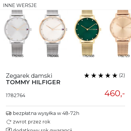
INNE WERSJE
1782665
1782666
1782668
1782729
Zegarek damski
(2)
TOMMY HILFIGER
460,-
1782764
bezpłatna wysyłka w 48-72h
zwrot przez rok
dodatkowy rok gwarancji