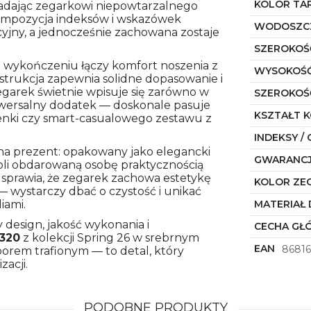
KOLOR TA
 nadając zegarkowi niepowtarzalnego
 kompozycja indeksów i wskazówek
WODOSZC
uicyjny, a jednocześnie zachowana zostaje
SZEROKOŚ
m wykończeniu łączy komfort noszenia z
WYSOKOŚĆ
trukcja zapewnia solidne dopasowanie i
zegarek świetnie wpisuje się zarówno w
SZEROKOŚ
 uniwersalny dodatek — doskonale pasuje
KSZTAŁT 
enki czy smart-casualowego zestawu z
INDEKSY / 
na prezent: opakowany jako elegancki
GWARANC
oli obdarowaną osobę praktycznością
u sprawia, że zegarek zachowa estetykę
KOLOR ZE
— wystarczy dbać o czystość i unikać
iami.
MATERIAŁ 
 design, jakość wykonania i
CECHA GŁ
.320
z kolekcji Spring 26 w srebrnym
EAN
8681
orem trafionym — to detal, który
zacji.
PODOBNE PRODUKTY