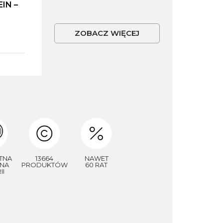
IN –
ZOBACZ WIĘCEJ
TNA
13664
NAWET
NA
PRODUKTÓW
60 RAT
II