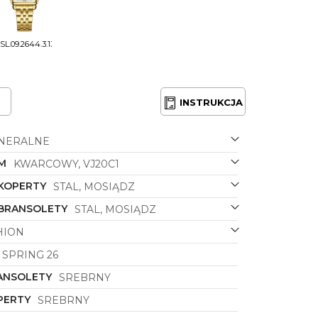
SL.09.2644.3.130
INSTRUKCJA
NERALNE
M
KWARCOWY, VJ20C1
 KOPERTY
STAL, MOSIĄDZ
 BRANSOLETY
STAL, MOSIĄDZ
HION
SPRING 26
ANSOLETY
SREBRNY
PERTY
SREBRNY