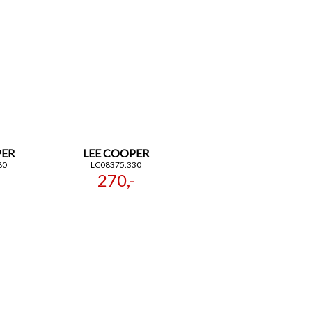
PER
LEE COOPER
80
LC08375.330
270,-