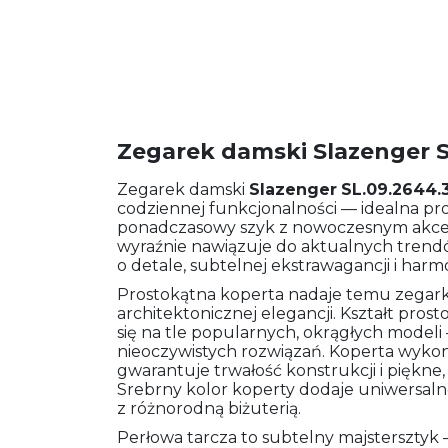
Zegarek damski Slazenger S
Zegarek damski
Slazenger
SL.09.2644.
codziennej funkcjonalności — idealna pro
ponadczasowy szyk z nowoczesnym akcen
wyraźnie nawiązuje do aktualnych trendów
o detale, subtelnej ekstrawagancji i harmo
Prostokątna koperta nadaje temu zegark
architektonicznej elegancji. Kształt pro
się na tle popularnych, okrągłych modeli
nieoczywistych rozwiązań. Koperta wykonan
gwarantuje trwałość konstrukcji i piękn
Srebrny kolor koperty dodaje uniwersalno
z różnorodną biżuterią.
Perłowa tarcza to subtelny majstersztyk 