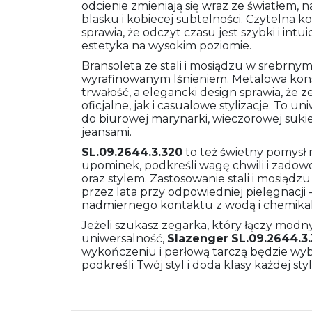
odcienie zmieniają się wraz ze światłem,
blasku i kobiecej subtelności. Czytelna
sprawia, że odczyt czasu jest szybki i int
estetyka na wysokim poziomie.
Bransoleta ze stali i mosiądzu w srebrny
wyrafinowanym lśnieniem. Metalowa kons
trwałość, a elegancki design sprawia, że 
oficjalne, jak i casualowe stylizacje. To
do biurowej marynarki, wieczorowej suki
jeansami.
SL.09.2644.3.320
to też świetny pomysł 
upominek, podkreśli wagę chwili i zadow
oraz stylem. Zastosowanie stali i mosiądz
przez lata przy odpowiedniej pielęgnacji 
nadmiernego kontaktu z wodą i chemikal
Jeżeli szukasz zegarka, który łączy modny
uniwersalność,
Slazenger
SL.09.2644.3
wykończeniu i perłową tarczą będzie wyb
podkreśli Twój styl i doda klasy każdej styli