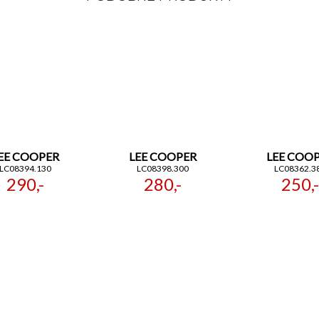
EE COOPER
LEE COOPER
LEE COO
LC08394.130
LC08398.300
LC08362.3
290,-
280,-
250,-