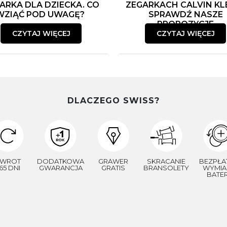
ARKA DLA DZIECKA. CO
ZEGARKACH CALVIN KLE
WZIĄĆ POD UWAGĘ?
SPRAWDŹ NASZE
PROPOZYCJE
CZYTAJ WIĘCEJ
CZYTAJ WIĘCEJ
DLACZEGO SWISS?
WROT
DODATKOWA
GRAWER
SKRACANIE
BEZPŁA
65 DNI
GWARANCJA
GRATIS
BRANSOLETY
WYMIA
BATER