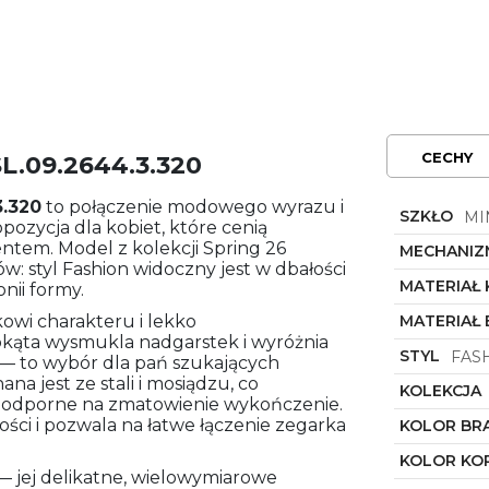
CECHY
L.09.2644.3.320
3.320
to połączenie modowego wyrazu i
SZKŁO
MI
pozycja dla kobiet, które cenią
tem. Model z kolekcji Spring 26
MECHANIZ
: styl Fashion widoczny jest w dbałości
MATERIAŁ
nii formy.
owi charakteru i lekko
MATERIAŁ
stokąta wysmukla nadgarstek i wyróżnia
STYL
FAS
 — to wybór dla pań szukających
a jest ze stali i mosiądzu, co
KOLEKCJA
e, odporne na zmatowienie wykończenie.
ści i pozwala na łatwe łączenie zegarka
KOLOR BR
KOLOR KO
— jej delikatne, wielowymiarowe