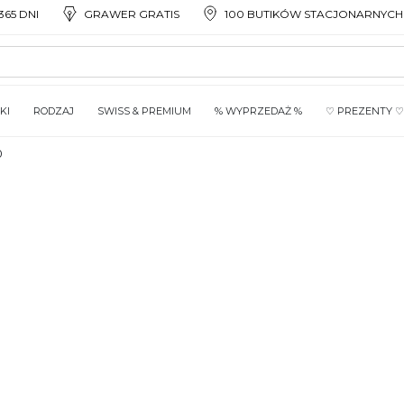
65 DNI
GRAWER GRATIS
100 BUTIKÓW STACJONARNYCH
KI
RODZAJ
SWISS & PREMIUM
% WYPRZEDAŻ %
♡ PREZENTY ♡
0