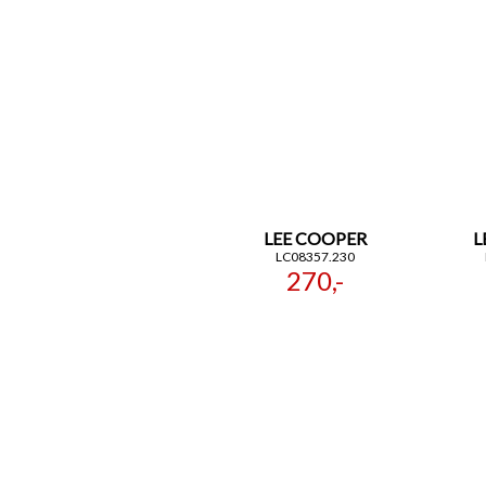
LEE COOPER
L
LC08357.230
270,-