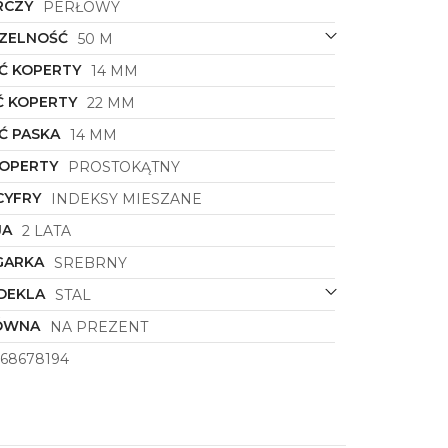
RCZY
PERŁOWY
ZELNOŚĆ
50 M
Ć KOPERTY
14 MM
 KOPERTY
22 MM
Ć PASKA
14 MM
KOPERTY
PROSTOKĄTNY
CYFRY
INDEKSY MIESZANE
JA
2 LATA
GARKA
SREBRNY
DEKLA
STAL
ÓWNA
NA PREZENT
668678194