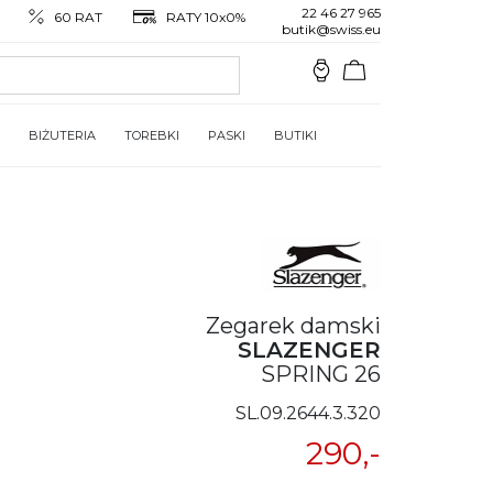
22 46 27 965
60 RAT
RATY 10x0%
butik@swiss.eu
BIŻUTERIA
TOREBKI
PASKI
BUTIKI
Zegarek damski
SLAZENGER
SPRING 26
SL.09.2644.3.320
290,-