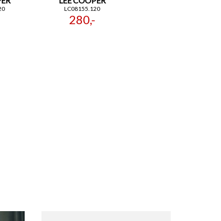
PER
LEE COOPER
20
LC08155.120
280,-