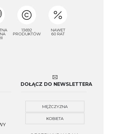
TNA
13692
NAWET
NA
PRODUKTÓW
60 RAT
II
DOŁĄCZ DO NEWSLETTERA
MĘŻCZYZNA
KOBIETA
OWY