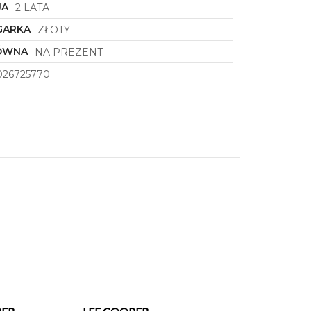
JA
2 LATA
GARKA
ZŁOTY
ÓWNA
NA PREZENT
026725770