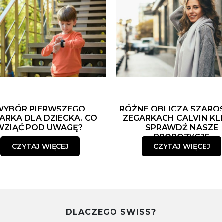
WYBÓR PIERWSZEGO
RÓŻNE OBLICZA SZARO
ARKA DLA DZIECKA. CO
ZEGARKACH CALVIN KLE
WZIĄĆ POD UWAGĘ?
SPRAWDŹ NASZE
PROPOZYCJE
CZYTAJ WIĘCEJ
CZYTAJ WIĘCEJ
DLACZEGO SWISS?