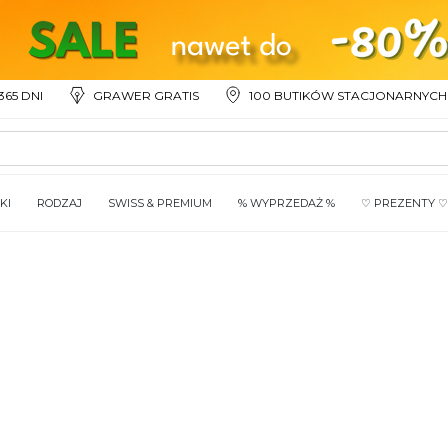
65 DNI
GRAWER GRATIS
100 BUTIKÓW STACJONARNYCH
KI
RODZAJ
SWISS & PREMIUM
% WYPRZEDAŻ %
♡ PREZENTY ♡