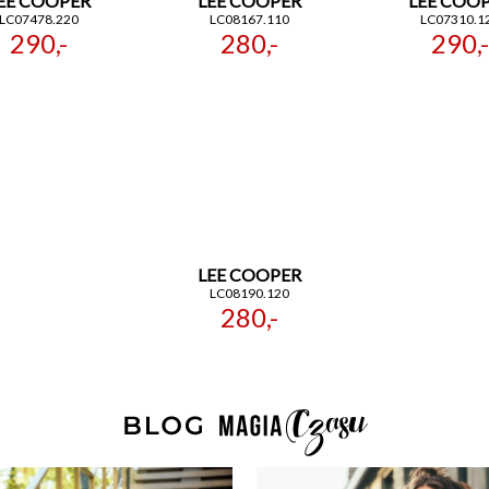
EE COOPER
LEE COOPER
LEE COO
LC07478.220
LC08167.110
LC07310.1
290,-
280,-
290,-
LEE COOPER
LC08190.120
280,-