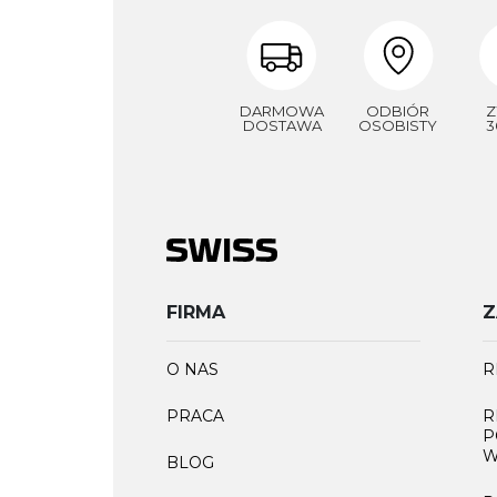
DARMOWA
ODBIÓR
Z
DOSTAWA
OSOBISTY
3
FIRMA
Z
O NAS
R
PRACA
R
P
W
BLOG