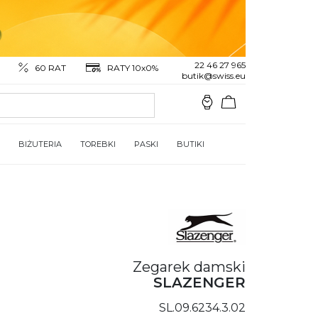
22 46 27 965
60 RAT
RATY 10x0%
butik@swiss.eu
BIŻUTERIA
TOREBKI
PASKI
BUTIKI
Zegarek damski
SLAZENGER
SL.09.6234.3.02