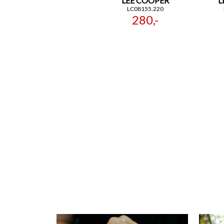
LEE COOPER
L
LC08155.220
280,-