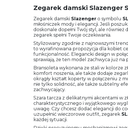
Zegarek damski Slazenger S
Zegarek damski
Slazenger
o symbolu
SL
miłośniczek mody i elegancji. Jeśli poszu
doskonale dopełni Twój styl, ale również
zegarek spełni Twoje oczekiwania.
Stylizowany zgodnie z najnowszymi tren
to wyrafinowana propozycja dla kobiet ce
funkcjonalność. Elegancki design w poł
sprawiają, że ten model zachwyca już na 
Bransoleta wykonana ze stali w kolorze zł
komfort noszenia, ale także dodaje zega
okrągły kształt koperty w połączeniu z m
nie tylko solidność, ale także subtelny efe
zachwycający.
Szara tarcza z delikatnymi akcentami w 
charakterystycznego i wyjątkowego wyglą
uwagę. Czy chcesz dodać elegancji do co
uzupełnić wieczorowe outfit, zegarek
SL
każdej sytuacji.
Dzięki precyzyjnemu mechanizmowi zeg