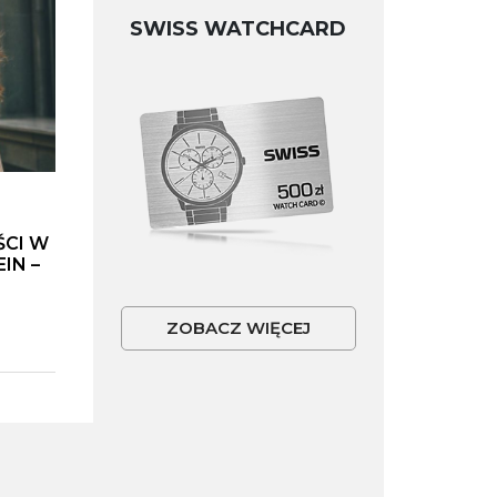
SWISS WATCHCARD
ŚCI W
IN –
ZOBACZ WIĘCEJ