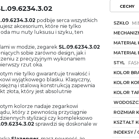
CECHY
L.09.6234.3.02
.09.6234.3.02
podbije serca wszystkich
SZKŁO
MI
kujesz akcesorium, które nie tylko
 doda mu nuty luksusu i szyku, ten
MECHANIZ
MATERIAŁ
dami w modzie, zegarek
SL.09.6234.3.02
niących sobie zarówno design, jak i
MATERIAŁ
ączeniu z precyzyjnym wykonaniem
STYL
FAS
pierwszy rzut oka.
KOLOR BR
otym nie tylko gwarantuje trwałość i
rkowi wyjątkowego blasku. Klasyczny,
KOLOR KO
osiężną i stalową konstrukcją zapewnia
kt złota, który jest absolutnie
KOLOR TA
WODOSZC
złotym kolorze nadaje zegarkowi
du, który z pewnością przyciągnie
ROZMIAR 
dziennych stylizacji czy kompleksowo
KSZTAŁT 
.09.6234.3.02
sprawdzi się doskonale w
INDEKSY / 
arka
Slazenger
, masz pewność, że