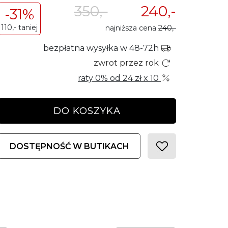
350,-
240,-
-31%
110,- taniej
najniższa cena
240,-
bezpłatna wysyłka w 48-72h
zwrot przez rok
raty 0% od
24 zł
x 10
DO KOSZYKA
DOSTĘPNOŚĆ W BUTIKACH