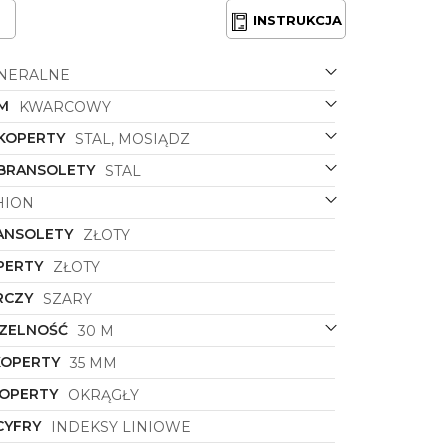
INSTRUKCJA
NERALNE
M
KWARCOWY
 KOPERTY
STAL, MOSIĄDZ
 BRANSOLETY
STAL
HION
ANSOLETY
ZŁOTY
PERTY
ZŁOTY
RCZY
SZARY
ZELNOŚĆ
30 M
KOPERTY
35 MM
KOPERTY
OKRĄGŁY
CYFRY
INDEKSY LINIOWE