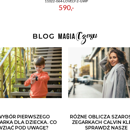
11022-064-LOVELY-2-GWP
590,-
WYBÓR PIERWSZEGO
RÓŻNE OBLICZA SZARO
ARKA DLA DZIECKA. CO
ZEGARKACH CALVIN KLE
WZIĄĆ POD UWAGĘ?
SPRAWDŹ NASZE