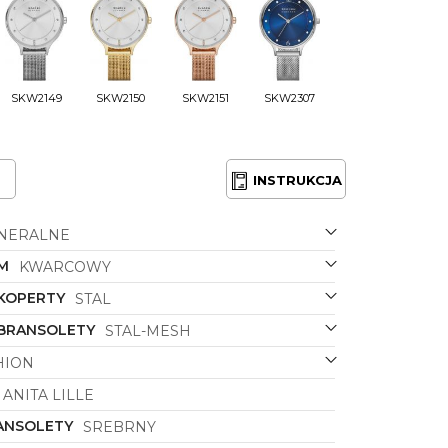
SKW2149
SKW2150
SKW2151
SKW2307
INSTRUKCJA
NERALNE
M
KWARCOWY
 KOPERTY
STAL
 BRANSOLETY
STAL-MESH
HION
ANITA LILLE
ANSOLETY
SREBRNY