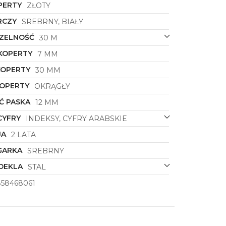
PERTY
ZŁOTY
RCZY
SREBRNY, BIAŁY
ZELNOŚĆ
30 M
KOPERTY
7 MM
KOPERTY
30 MM
KOPERTY
OKRĄGŁY
Ć PASKA
12 MM
CYFRY
INDEKSY, CYFRY ARABSKIE
JA
2 LATA
GARKA
SREBRNY
DEKLA
STAL
858468061