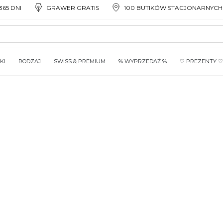
65 DNI
GRAWER GRATIS
100 BUTIKÓW STACJONARNYCH
KI
RODZAJ
SWISS & PREMIUM
% WYPRZEDAŻ %
♡ PREZENTY ♡