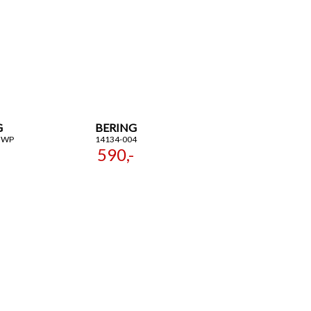
G
BERING
GWP
14134-004
590,-