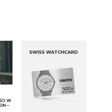
SWISS WATCHCARD
ŚCI W
IN –