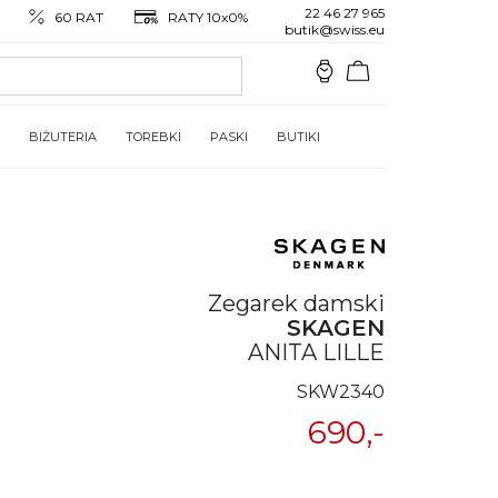
22 46 27 965
60 RAT
RATY 10x0%
butik@swiss.eu
BIŻUTERIA
TOREBKI
PASKI
BUTIKI
Zegarek damski
SKAGEN
ANITA LILLE
SKW2340
690,-