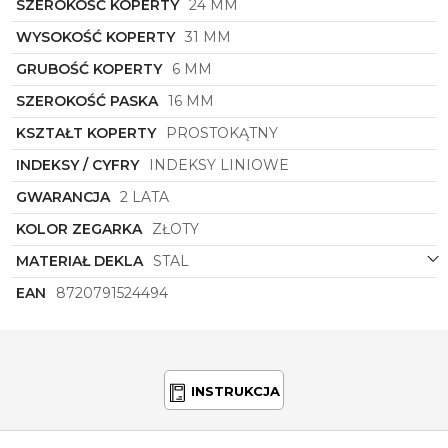
To nie tylko zwykłe narzędzie do mierzenia czasu, to
SZEROKOŚĆ KOPERTY
24 MM
prawdziwy klejnot, który dopełni każdą stylizację i
WYSOKOŚĆ KOPERTY
31 MM
podkreśli indywidualny styl właścicielki. Zegarek
Rosefield
z pewnością stanie się ulubionym
GRUBOŚĆ KOPERTY
6 MM
dodatkiem do garderoby każdej eleganckiej kobiety,
która ceni luksus, jakość i wyjątkowy design.
SZEROKOŚĆ PASKA
16 MM
KSZTAŁT KOPERTY
PROSTOKĄTNY
INDEKSY / CYFRY
INDEKSY LINIOWE
GWARANCJA
2 LATA
KOLOR ZEGARKA
ZŁOTY
MATERIAŁ DEKLA
STAL
EAN
8720791524494
INSTRUKCJA