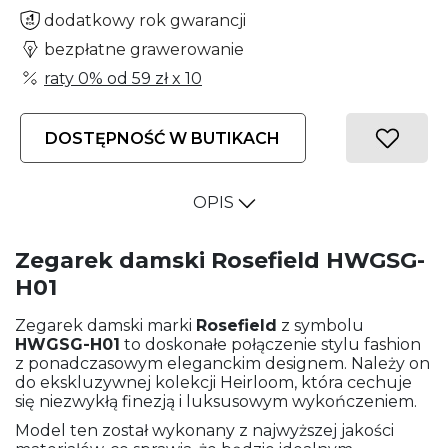
dodatkowy rok gwarancji
bezpłatne grawerowanie
raty 0% od
59 zł
x 10
DOSTĘPNOŚĆ W BUTIKACH
OPIS
Zegarek damski Rosefield HWGSG-
H01
Zegarek damski marki
Rosefield
z symbolu
HWGSG-H01
to doskonałe połączenie stylu fashion
z ponadczasowym eleganckim designem. Należy on
do ekskluzywnej kolekcji Heirloom, która cechuje
się niezwykłą finezją i luksusowym wykończeniem.
Model ten został wykonany z najwyższej jakości