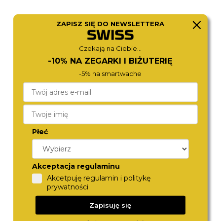
ZAPISZ SIĘ DO NEWSLETTERA
ROSEFIELD
ROSEFIELD
Czekają na Ciebie...
OCGSG-O82
OWDSG-O62
590,-
590,-
-10% NA ZEGARKI I BIŻUTERIĘ
-5% na smartwache
Płeć
Akceptacja regulaminu
Akcetpuję regulamin i politykę
prywatności
ROSEFIELD
BERING
MWGMG-M01
11020-734
Zapisuję się
590,-
670,-