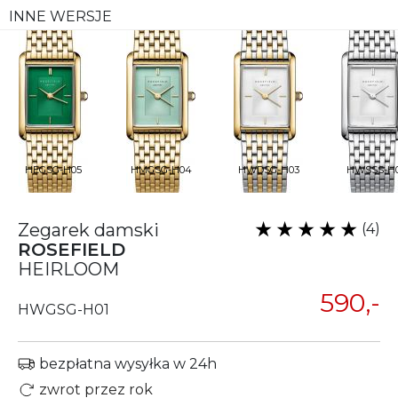
INNE WERSJE
HEGSG-H05
HMGSG-H04
HWDSG-H03
HWSSS-H
Zegarek damski
(4)
ROSEFIELD
HEIRLOOM
590,-
HWGSG-H01
bezpłatna wysyłka w 24h
zwrot przez rok