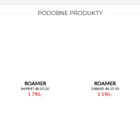
PODOBNE PRODUKTY
ROAMER
ROAMER
869847 48 20 20
548845 48 15 50
1 790,-
1 590,-