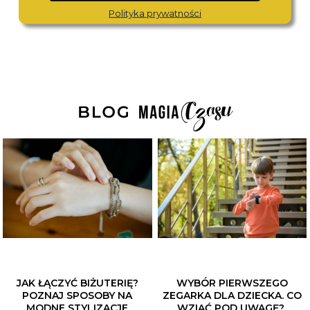
1 690,-
1 490,-
Polityka prywatności
JAK ŁĄCZYĆ BIŻUTERIĘ?
WYBÓR PIERWSZEGO
POZNAJ SPOSOBY NA
ZEGARKA DLA DZIECKA. CO
MODNE STYLIZACJE
WZIĄĆ POD UWAGĘ?