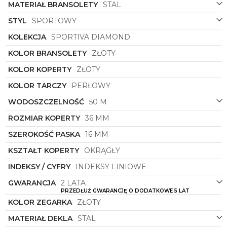
MATERIAŁ BRANSOLETY
STAL
stylowo i elegancko, podkreślając niebanalny
charakter tego modelu.
STYL
SPORTOWY
Złoto – klasyczny, uniwersalny kolor pasujący
KOLEKCJA
SPORTIVA DIAMOND
do wielu stylizacji
KOLOR BRANSOLETY
ZŁOTY
Zegarek
Roamer
865847 48 20 50
w kolorze
złotym to klasyczny wybór, który doskonale
KOLOR KOPERTY
ZŁOTY
komponuje się z wieloma stylizacjami. Zarówno
bransoleta, jak i koperta zegarka w złotym odcieniu
KOLOR TARCZY
PERŁOWY
nadają mu eleganckiego charakteru, a zarazem
pozwalają wkomponować go w codzienne i
WODOSZCZELNOŚĆ
50 M
wieczorowe kreacje.
ROZMIAR KOPERTY
36 MM
Tarcza perłowa – subtelny akcent dodający
SZEROKOŚĆ PASKA
16 MM
klasy i uroku
Perłowa tarcza zegarka
KSZTAŁT KOPERTY
OKRĄGŁY
Roamer
nadaje mu
delikatności i klasy. Subtelny połysk tarczy
INDEKSY / CYFRY
INDEKSY LINIOWE
doskonale współgra z całością, tworząc spójną i
harmonijną kompozycję, która przyciąga uwagę i
GWARANCJA
2 LATA
dodaje uroku.
PRZEDŁUŻ GWARANCJĘ O DODATKOWE 5 LAT
KOLOR ZEGARKA
ZŁOTY
Kształt koperty – klasyczny okrągły design
Zegarek
MATERIAŁ DEKLA
Roamer
STAL
wyróżnia się klasycznym,