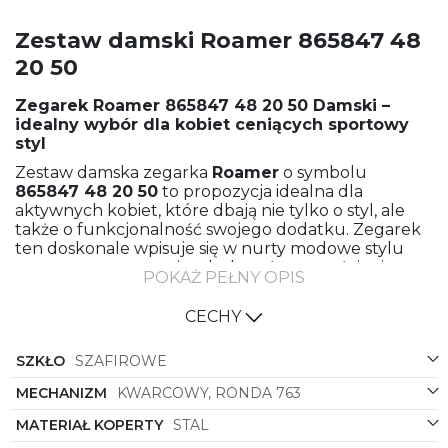
Zestaw damski Roamer 865847 48
20 50
Zegarek
Roamer
865847 48 20 50
Damski –
idealny wybór dla kobiet ceniących sportowy
styl
Zestaw damska zegarka
Roamer
o symbolu
865847 48 20 50
to propozycja idealna dla
aktywnych kobiet, które dbają nie tylko o styl, ale
także o funkcjonalność swojego dodatku. Zegarek
ten doskonale wpisuje się w nurty modowe stylu
sportowego, stanowiąc doskonałe uzupełnienie
POKAŻ PEŁNY OPIS
zarówno casualowych, jak i sportowych looków.
KOLEKCJA Sportiva Diamond – eleganckie
CECHY
połączenie sportowego designu z nutką
luksusu
SZKŁO
SZAFIROWE
Zegarek z kolekcji Sportiva Diamond marki
Roamer
MECHANIZM
KWARCOWY, RONDA 763
reprezentuje połączenie sportowego designu z
delikatną nutką luksusu. Wykonany ze stali
MATERIAŁ KOPERTY
STAL
zarówno bransoleta, jak i koperta prezentują się