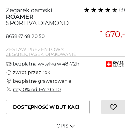
Zegarek damski
(3)
ROAMER
SPORTIVA DIAMOND
1 670,-
865847 48 20 50
ZESTAW PREZENTOWY:
ZEGAREK, PASEK, OPAKOWANIE
bezpłatna wysyłka w 48-72h
zwrot przez rok
bezpłatne grawerowanie
raty 0% od
167 zł
x 10
DOSTĘPNOŚĆ W BUTIKACH
OPIS