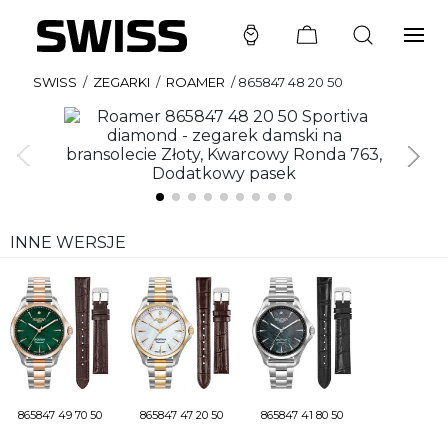
SWISS
/
ZEGARKI
/
ROAMER
/
865847 48 20 50
INNE WERSJE
865847 49 70 50
865847 47 20 50
865847 41 80 50