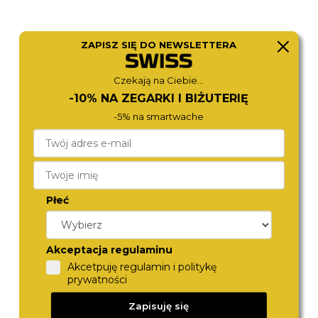
ZAPISZ SIĘ DO NEWSLETTERA
Czekają na Ciebie...
ROAMER
ROAMER
548845 48 55 50
869847 47 20 20
-10% NA ZEGARKI I BIŻUTERIĘ
1 590,-
1 790,-
-5% na smartwache
Płeć
Akceptacja regulaminu
Akcetpuję regulamin i politykę
prywatności
ROAMER
MICHAEL KORS
Zapisuję się
866845 48 35 20
MK7540