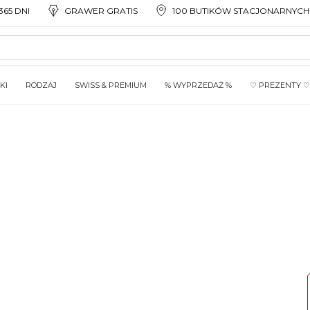
65 DNI
GRAWER GRATIS
100 BUTIKÓW STACJONARNYCH
KI
RODZAJ
SWISS & PREMIUM
% WYPRZEDAŻ %
♡ PREZENTY ♡