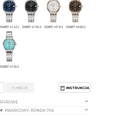
512857 41 45 20
512857 41 55 20
512857 49 15 20
512857 49 65 20
512857 41 05 20
FUNKCJE
INSTRUKCJA
AFIROWE
M
KWARCOWY, RONDA 704