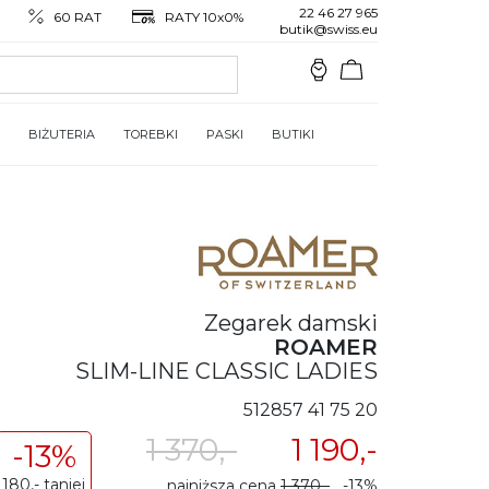
22 46 27 965
60 RAT
RATY 10x0%
butik@swiss.eu
BIŻUTERIA
TOREBKI
PASKI
BUTIKI
Zegarek damski
ROAMER
SLIM-LINE CLASSIC LADIES
512857 41 75 20
1 370,-
1 190,-
-13%
180,- taniej
najniższa cena
1 370,-
-13%