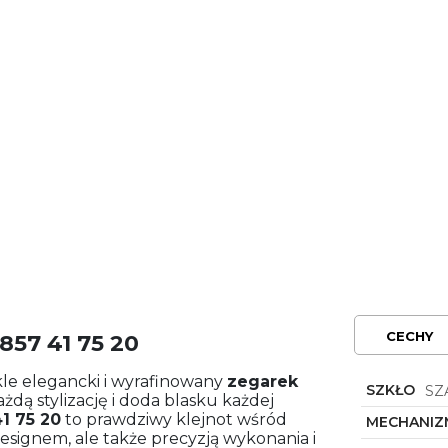
CECHY
57 41 75 20
e elegancki i wyrafinowany
zegarek
SZKŁO
SZ
ażdą stylizację i doda blasku każdej
1 75 20
to prawdziwy klejnot wśród
MECHANIZ
esignem, ale także precyzją wykonania i