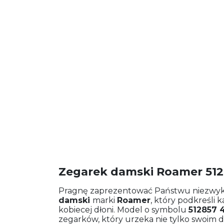
Zegarek damski Roamer 5128
Pragnę zaprezentować Państwu niezwykl
damski
marki
Roamer
, który podkreśli k
kobiecej dłoni. Model o symbolu
512857 4
zegarków, który urzeka nie tylko swoim d