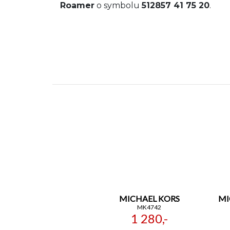
Roamer
o symbolu
512857 41 75 20
.
MICHAEL KORS
MI
MK4742
1 280,-