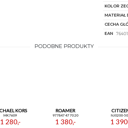
KOLOR ZE
MATERIAŁ 
CECHA GŁ
EAN
7640
PODOBNE PRODUKTY
CHAEL KORS
ROAMER
CITIZE
MK7609
977847 47 70 20
NJ0200-5
1 280,-
1 380,-
1 390,