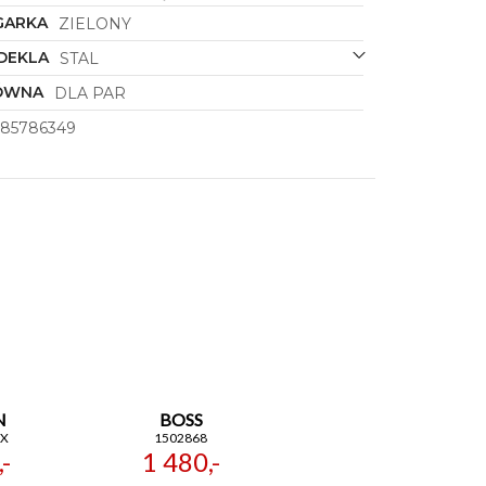
GARKA
ZIELONY
DEKLA
STAL
ÓWNA
DLA PAR
185786349
N
BOSS
0X
1502868
-
1 480,-