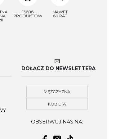
TNA
13686
NAWET
NA
PRODUKTÓW
60 RAT
II
DOŁĄCZ DO NEWSLETTERA
MĘŻCZYZNA
KOBIETA
OWY
OBSERWUJ NAS NA: