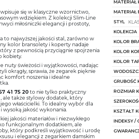
MATERIAŁ
 wpisuje się w klasyczne wzornictwo,
MATERIAŁ
owym wdziękiem. Z kolekcji Slim-Line
STYL
KLA
wyci miłośniczki elegancji i prostoty,
KOLEKCJA
 to najwyższej jakości stal, zarówno w
KOLOR BR
rny kolor bransolety i koperty nadaje
tóry z pewnością przyciągnie spojrzenia
KOLOR KO
 kobiety.
KOLOR TA
 nuty świeżości i wyjątkowości, nadając
yli okrągły, sprawia, że zegarek pięknie
WODOSZC
c komfort noszenia i idealne
GRUBOŚĆ 
tka.
ROZMIAR 
57 41 75 20
to nie tylko praktyczny
 ale także stylowy dodatek, który
SZEROKOŚ
jego właścicielki. To idealny wybór dla
 i wysoką jakość wykonania.
KSZTAŁT 
kiej jakości materiałów i niezwykłego
INDEKSY / 
ylko funkcjonalnym dodatkiem, ale
y, który podkreśli wyjątkowość i urodę
GWARANC
uksusu i elegancji z zegarkiem damskim