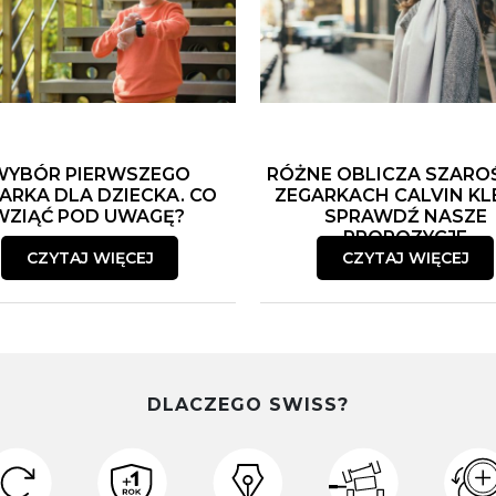
WYBÓR PIERWSZEGO
RÓŻNE OBLICZA SZARO
ARKA DLA DZIECKA. CO
ZEGARKACH CALVIN KLE
WZIĄĆ POD UWAGĘ?
SPRAWDŹ NASZE
PROPOZYCJE
CZYTAJ WIĘCEJ
CZYTAJ WIĘCEJ
DLACZEGO SWISS?