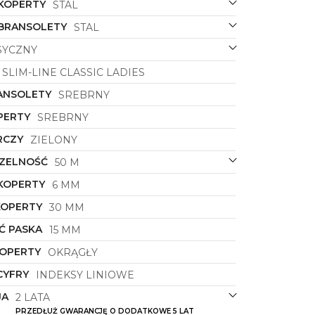
 KOPERTY
STAL
 BRANSOLETY
STAL
SYCZNY
SLIM-LINE CLASSIC LADIES
ANSOLETY
SREBRNY
PERTY
SREBRNY
RCZY
ZIELONY
ZELNOŚĆ
50 M
KOPERTY
6 MM
KOPERTY
30 MM
Ć PASKA
15 MM
KOPERTY
OKRĄGŁY
CYFRY
INDEKSY LINIOWE
JA
2 LATA
PRZEDŁUŻ GWARANCJĘ O DODATKOWE 5 LAT