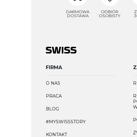
DARMOWA
ODBIÓR
Z
DOSTAWA
OSOBISTY
3
FIRMA
Z
O NAS
R
PRACA
R
P
W
BLOG
P
#MYSWISSSTORY
Z
KONTAKT