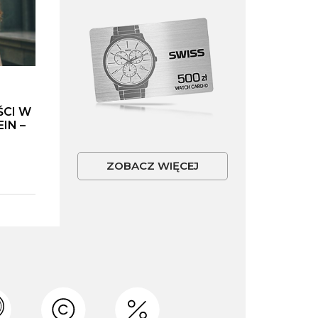
ŚCI W
IN –
ZOBACZ WIĘCEJ