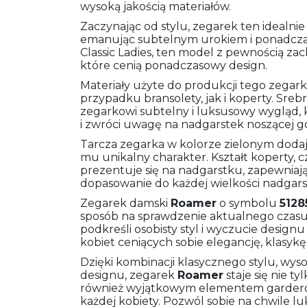
wysoką jakością materiałów.
Zaczynając od stylu, zegarek ten idealnie
emanując subtelnym urokiem i ponadczas
Classic Ladies, ten model z pewnością zach
które cenią ponadczasowy design.
Materiały użyte do produkcji tego zegarka
przypadku bransolety, jak i koperty. Sreb
zegarkowi subtelny i luksusowy wygląd, k
i zwróci uwagę na nadgarstek noszącej go
Tarcza zegarka w kolorze zielonym dodaje
mu unikalny charakter. Kształt koperty, cz
prezentuje się na nadgarstku, zapewniają
dopasowanie do każdej wielkości nadgars
Zegarek damski
Roamer
o symbolu
5128
sposób na sprawdzenie aktualnego czasu,
podkreśli osobisty styl i wyczucie designu 
kobiet ceniących sobie elegancję, klasykę
Dzięki kombinacji klasycznego stylu, wyso
designu, zegarek
Roamer
staje się nie t
również wyjątkowym elementem garderob
każdej kobiety. Pozwól sobie na chwile l