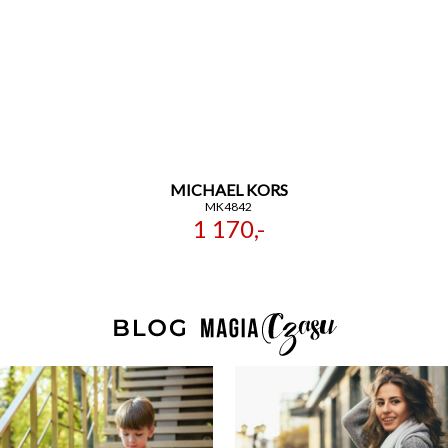
MICHAEL KORS
MK4842
1 170,-