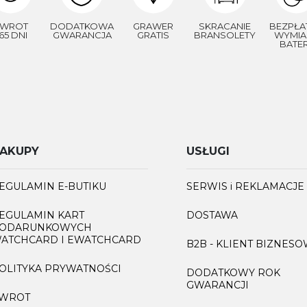
WROT
DODATKOWA
GRAWER
SKRACANIE
BEZPŁA
65 DNI
GWARANCJA
GRATIS
BRANSOLETY
WYMIA
BATER
AKUPY
USŁUGI
EGULAMIN E-BUTIKU
SERWIS i REKLAMACJE
EGULAMIN KART
DOSTAWA
ODARUNKOWYCH
ATCHCARD I EWATCHCARD
B2B - KLIENT BIZNES
OLITYKA PRYWATNOŚCI
DODATKOWY ROK
GWARANCJI
WROT