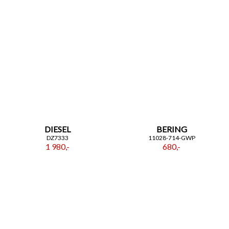
DIESEL
BERING
DZ7333
11028-714-GWP
1 980,-
680,-