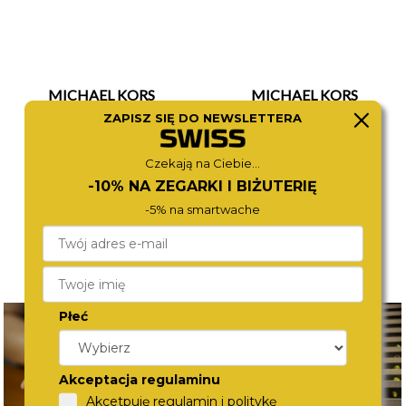
MICHAEL KORS
MICHAEL KORS
MK6356
MK4339
ZAPISZ SIĘ DO NEWSLETTERA
1 280,-
980,-
Czekają na Ciebie...
-10% NA ZEGARKI I BIŻUTERIĘ
-5% na smartwache
Płeć
Akceptacja regulaminu
Akcetpuję regulamin i politykę