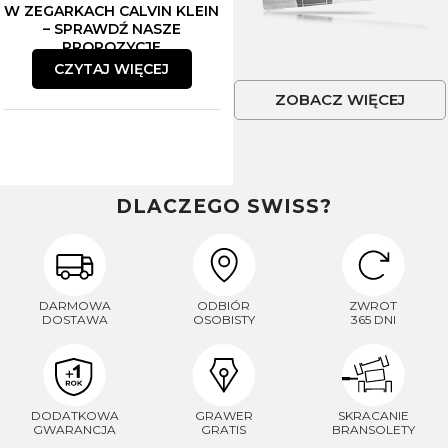
W ZEGARKACH CALVIN KLEIN
– SPRAWDŹ NASZE
PROPOZYCJE
CZYTAJ WIĘCEJ
ZOBACZ WIĘCEJ
DLACZEGO SWISS?
DARMOWA
ODBIÓR
ZWROT
DOSTAWA
OSOBISTY
365 DNI
DODATKOWA
GRAWER
SKRACANIE
GWARANCJA
GRATIS
BRANSOLETY