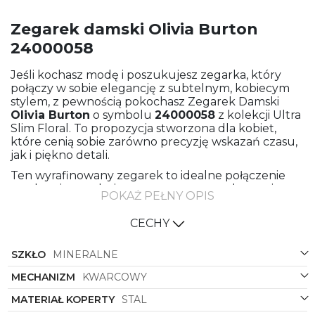
Zegarek damski Olivia Burton
24000058
Jeśli kochasz modę i poszukujesz zegarka, który
połączy w sobie elegancję z subtelnym, kobiecym
stylem, z pewnością pokochasz Zegarek Damski
Olivia Burton
o symbolu
24000058
z kolekcji Ultra
Slim Floral. To propozycja stworzona dla kobiet,
które cenią sobie zarówno precyzję wskazań czasu,
jak i piękno detali.
Ten wyrafinowany zegarek to idealne połączenie
ewolucyjnego designu z nowoczesną elegancją.
POKAŻ PEŁNY OPIS
Stalowa bransoleta oraz koperta w kolorze złotym
dodają mu luksusowego charakteru, podkreślając
CECHY
jednocześnie kobiecą delikatność. Kształt okrągłej
koperty sprawia, że zegarek idealnie dopasowuje się
SZKŁO
MINERALNE
do nadgarstka, zapewniając komfort noszenia oraz
doskonałe dopasowanie.
MECHANIZM
KWARCOWY
Kolor tarczy, także w odcieniu złota, nadaje
MATERIAŁ KOPERTY
STAL
zegarkowi
Olivia Burton
niepowtarzalnego,