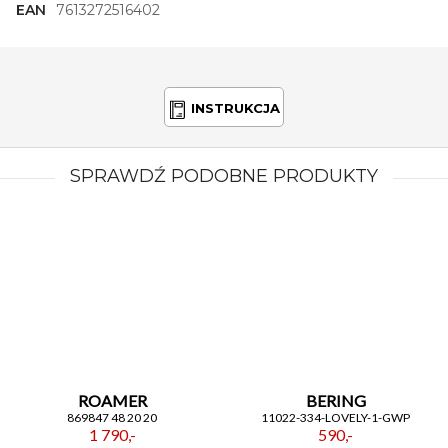
EAN
7613272516402
INSTRUKCJA
SPRAWDŹ PODOBNE PRODUKTY
ROAMER
BERING
869847 48 20 20
11022-334-LOVELY-1-GWP
1 790,-
590,-