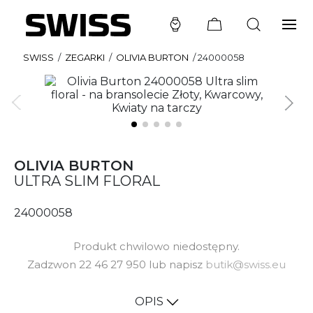
SWISS
/
ZEGARKI
/
OLIVIA BURTON
/
24000058
OLIVIA BURTON
ULTRA SLIM FLORAL
24000058
Produkt chwilowo niedostępny.
Zadzwon 22 46 27 950 lub napisz
butik@swiss.eu
OPIS