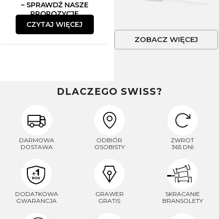
– SPRAWDŹ NASZE
PROPOZYCJE
CZYTAJ WIĘCEJ
ZOBACZ WIĘCEJ
DLACZEGO SWISS?
DARMOWA
ODBIÓR
ZWROT
DOSTAWA
OSOBISTY
365 DNI
DODATKOWA
GRAWER
SKRACANIE
GWARANCJA
GRATIS
BRANSOLETY