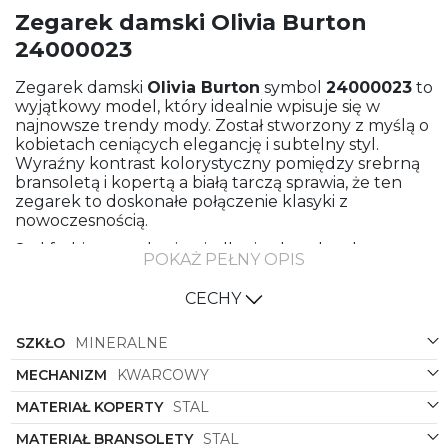
Zegarek damski Olivia Burton
24000023
Zegarek damski
Olivia Burton
symbol
24000023
to
wyjątkowy model, który idealnie wpisuje się w
najnowsze trendy mody. Został stworzony z myślą o
kobietach ceniących elegancję i subtelny styl.
Wyraźny kontrast kolorystyczny pomiędzy srebrną
bransoletą i kopertą a białą tarczą sprawia, że ten
zegarek to doskonałe połączenie klasyki z
nowoczesnością.
Styl fashion to odzwierciedlenie aktualnych
POKAŻ PEŁNY OPIS
trendów w modzie, które zyskały uznanie w świecie
fashionistek. Zegarek z kolekcji Ultra Slim zachwyca
CECHY
swoją delikatnością i minimalizmem, co sprawia, że
doskonale komponuje się zarówno z eleganckimi
SZKŁO
MINERALNE
wieczorowymi stylizacjami, jak i codziennymi
casualowymi outfitami.
MECHANIZM
KWARCOWY
Bransoleta ze stali to gwarancja trwałości i elegancji
MATERIAŁ KOPERTY
STAL
- materiał ten doskonale komponuje się ze
srebrnym kolorem, który dodaje zegarkowi
MATERIAŁ BRANSOLETY
STAL