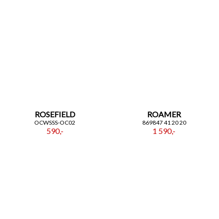
ROSEFIELD
ROAMER
OCWSSS-OC02
869847 41 20 20
590,-
1 590,-