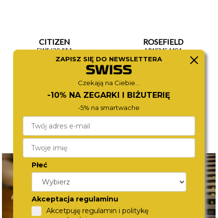
CITIZEN
ROSEFIELD
EW5620-55A
MWSMS-M04
1 570,-
590,-
ZAPISZ SIĘ DO NEWSLETTERA
Czekają na Ciebie...
-10% NA ZEGARKI I BIŻUTERIĘ
-5% na smartwache
Płeć
Akceptacja regulaminu
Akcetpuję regulamin i politykę