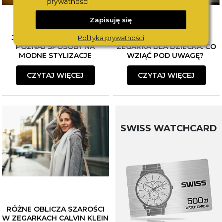
prywatności
Zapisuję się
JAK ŁĄCZYĆ BIŻUTERIĘ?
WYBÓR PIERWSZEGO
Polityka prywatności
POZNAJ SPOSOBY NA
ZEGARKA DLA DZIECKA. CO
MODNE STYLIZACJE
WZIĄĆ POD UWAGĘ?
CZYTAJ WIĘCEJ
CZYTAJ WIĘCEJ
SWISS WATCHCARD
RÓŻNE OBLICZA SZAROŚCI
W ZEGARKACH CALVIN KLEIN