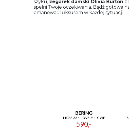
szyku,
zegarek damski
Olivia Burton
z 
spełni Twoje oczekiwania. Bądź gotowa na
emanować luksusem w każdej sytuacji!
BERING
11022-334-LOVELY-1-GWP
8
590,-