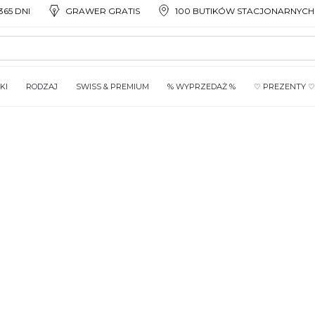
65 DNI
GRAWER GRATIS
100 BUTIKÓW STACJONARNYCH
KI
RODZAJ
SWISS & PREMIUM
% WYPRZEDAŻ %
♡ PREZENTY ♡