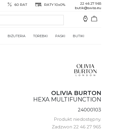
22 46 27 965
60 RAT
RATY 10x0%
butik@swiss.eu
BIŻUTERIA
TOREBKI
PASKI
BUTIKI
OLIVIA BURTON
HEXA MULTIFUNCTION
24000103
Produkt niedostępny.
Zadzwon 22 46 27 965