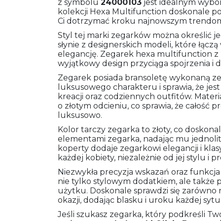
z symbolu
24000103
jest idealnym wybor
kolekcji Hexa Multifunction doskonale 
Ci dotrzymać kroku najnowszym trendo
Styl tej marki zegarków można określić 
słynie z designerskich modeli, które łączą
elegancję. Zegarek hexa multifunction z 
wyjątkowy design przyciąga spojrzenia i do
Zegarek posiada bransoletę wykonaną ze 
luksusowego charakteru i sprawia, że je
kreacji oraz codziennych outfitów. Materi
o złotym odcieniu, co sprawia, że całość p
luksusowo.
Kolor tarczy zegarka to złoty, co doskon
elementami zegarka, nadając mu jednolity
koperty dodaje zegarkowi elegancji i klasyk
każdej kobiety, niezależnie od jej stylu i pr
Niezwykła precyzja wskazań oraz funkcja 
nie tylko stylowym dodatkiem, ale takż
użytku. Doskonale sprawdzi się zarówno n
okazji, dodając blasku i uroku każdej sytua
Jeśli szukasz zegarka, który podkreśli Twó