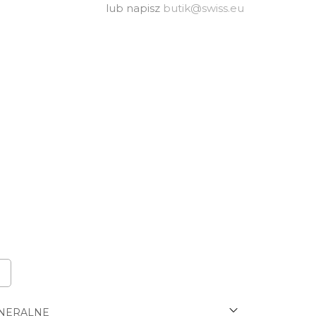
lub napisz
butik@swiss.eu
NERALNE