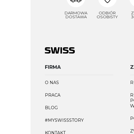
DARMOWA
ODBIÓR
Z
DOSTAWA
OSOBISTY
3
FIRMA
Z
O NAS
R
PRACA
R
P
W
BLOG
P
#MYSWISSSTORY
Z
KONTAKT