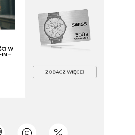
ŚCI W
IN –
ZOBACZ WIĘCEJ