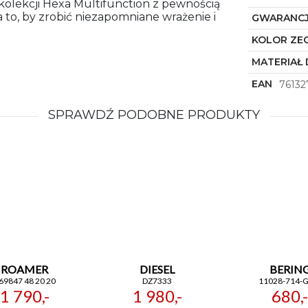
kolekcji Hexa Multifunction z pewnością
 to, by zrobić niezapomniane wrażenie i
GWARANC
KOLOR ZE
MATERIAŁ 
EAN
76132
SPRAWDŹ PODOBNE PRODUKTY
ROAMER
DIESEL
BERIN
69847 48 20 20
DZ7333
11028-714-
1 790,-
1 980,-
680,-