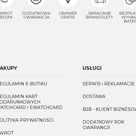
WROT
DODATKOWA
GRAWER
SKRACANIE
BEZPŁA
65 DNI
GWARANCJA
GRATIS
BRANSOLETY
WYMIA
BATER
AKUPY
USŁUGI
EGULAMIN E-BUTIKU
SERWIS i REKLAMACJE
EGULAMIN KART
DOSTAWA
ODARUNKOWYCH
ATCHCARD I EWATCHCARD
B2B - KLIENT BIZNES
OLITYKA PRYWATNOŚCI
DODATKOWY ROK
GWARANCJI
WROT