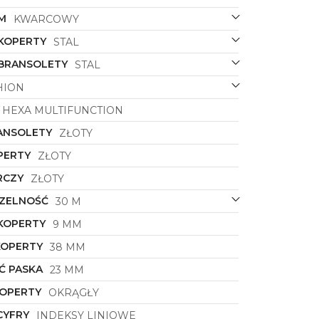
M
KWARCOWY
 KOPERTY
STAL
 BRANSOLETY
STAL
HION
HEXA MULTIFUNCTION
ANSOLETY
ZŁOTY
PERTY
ZŁOTY
RCZY
ZŁOTY
ZELNOŚĆ
30 M
KOPERTY
9 MM
KOPERTY
38 MM
Ć PASKA
23 MM
KOPERTY
OKRĄGŁY
CYFRY
INDEKSY LINIOWE