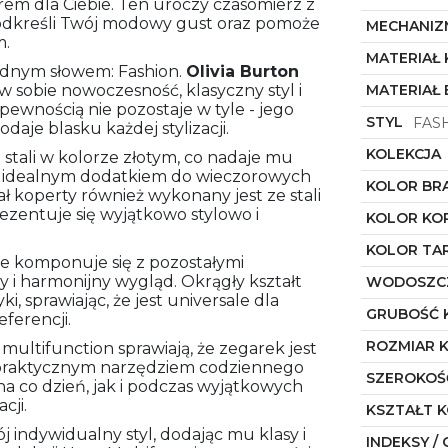
em dla Ciebie. Ten uroczy czasomierz z
podkreśli Twój modowy gust oraz pomoże
MECHANIZ
m.
MATERIAŁ
jednym słowem: Fashion.
Olivia Burton
 w sobie nowoczesność, klasyczny styl i
MATERIAŁ
pewnością nie pozostaje w tyle - jego
STYL
FAS
daje blasku każdej stylizacji.
KOLEKCJA
stali w kolorze złotym, co nadaje mu
st idealnym dodatkiem do wieczorowych
KOLOR BR
ał koperty również wykonany jest ze stali
rezentuje się wyjątkowo stylowo i
KOLOR KO
KOLOR TA
ale komponuje się z pozostałymi
 i harmonijny wygląd. Okrągły kształt
WODOSZC
i, sprawiając, że jest universale dla
GRUBOŚĆ 
eferencji.
ROZMIAR 
multifunction sprawiają, że zegarek jest
e praktycznym narzędziem codziennego
SZEROKOŚ
a co dzień, jak i podczas wyjątkowych
cji.
KSZTAŁT 
j indywidualny styl, dodając mu klasy i
INDEKSY / 