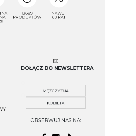
TNA
13689
NAWET
NA
PRODUKTÓW
60 RAT
II
DOŁĄCZ DO NEWSLETTERA
MĘŻCZYZNA
KOBIETA
OWY
OBSERWUJ NAS NA: