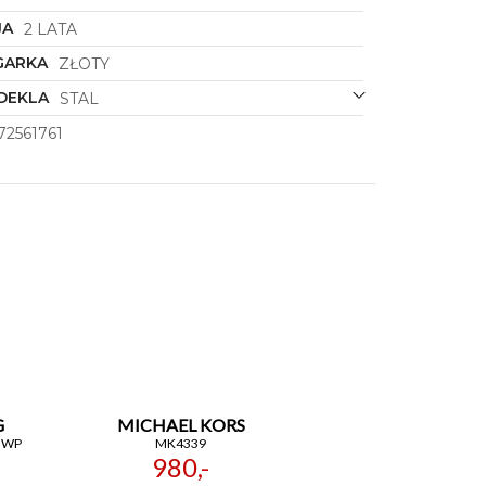
JA
2 LATA
GARKA
ZŁOTY
DEKLA
STAL
72561761
G
MICHAEL KORS
GWP
MK4339
980,-