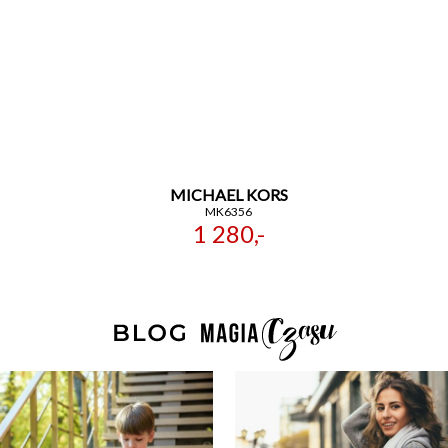
MICHAEL KORS
MK6356
1 280,-