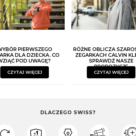
WYBÓR PIERWSZEGO
RÓŻNE OBLICZA SZARO
ARKA DLA DZIECKA. CO
ZEGARKACH CALVIN KLE
WZIĄĆ POD UWAGĘ?
SPRAWDŹ NASZE
PROPOZYCJE
CZYTAJ WIĘCEJ
CZYTAJ WIĘCEJ
DLACZEGO SWISS?