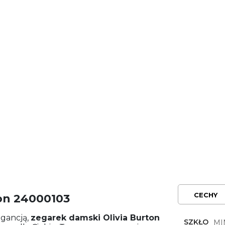
CECHY
on 24000103
egancją,
zegarek damski
Olivia Burton
SZKŁO
MI