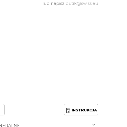
lub napisz
butik@swiss.eu
INSTRUKCJA
NERALNE