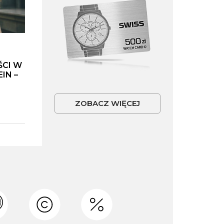
ŚCI W
IN –
ZOBACZ WIĘCEJ