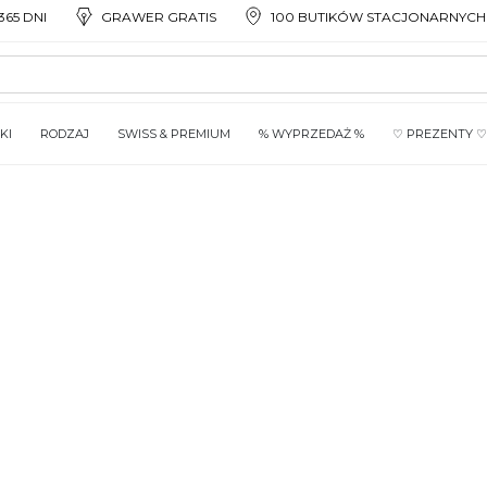
65 DNI
GRAWER GRATIS
100 BUTIKÓW STACJONARNYCH
KI
RODZAJ
SWISS & PREMIUM
% WYPRZEDAŻ %
♡ PREZENTY ♡