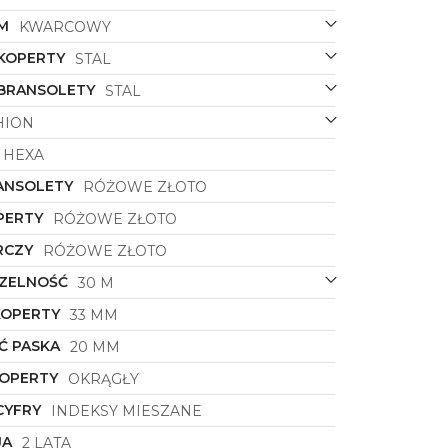
M
KWARCOWY
 KOPERTY
STAL
 BRANSOLETY
STAL
HION
HEXA
ANSOLETY
RÓŻOWE ZŁOTO
PERTY
RÓŻOWE ZŁOTO
RCZY
RÓŻOWE ZŁOTO
ZELNOŚĆ
30 M
KOPERTY
33 MM
Ć PASKA
20 MM
KOPERTY
OKRĄGŁY
CYFRY
INDEKSY MIESZANE
JA
2 LATA