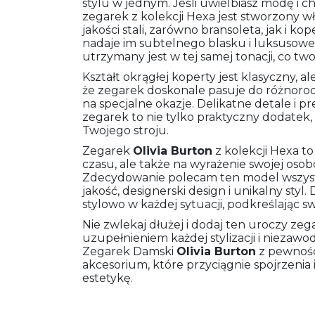
stylu w jednym. Jeśli uwielbiasz modę i c
zegarek z kolekcji Hexa jest stworzony w
jakości stali, zarówno bransoleta, jak i k
nadaje im subtelnego blasku i luksusowe
utrzymany jest w tej samej tonacji, co tw
Kształt okrągłej koperty jest klasyczny, 
że zegarek doskonale pasuje do różnorodny
na specjalne okazje. Delikatne detale i p
zegarek to nie tylko praktyczny dodatek
Twojego stroju.
Zegarek
Olivia Burton
z kolekcji Hexa to
czasu, ale także na wyrażenie swojej oso
Zdecydowanie polecam ten model wszystk
jakość, designerski design i unikalny styl.
stylowo w każdej sytuacji, podkreślając s
Nie zwlekaj dłużej i dodaj ten uroczy zeg
uzupełnieniem każdej stylizacji i nieza
Zegarek Damski
Olivia Burton
z pewnośc
akcesorium, które przyciągnie spojrzeni
estetykę.