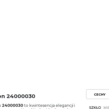
CECHY
ton 24000030
u
24000030
to kwintesencja elegancji i
SZKŁO
MI