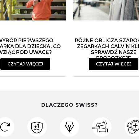
WYBÓR PIERWSZEGO
RÓŻNE OBLICZA SZARO
ARKA DLA DZIECKA. CO
ZEGARKACH CALVIN KLE
WZIĄĆ POD UWAGĘ?
SPRAWDŹ NASZE
PROPOZYCJE
CZYTAJ WIĘCEJ
CZYTAJ WIĘCEJ
DLACZEGO SWISS?