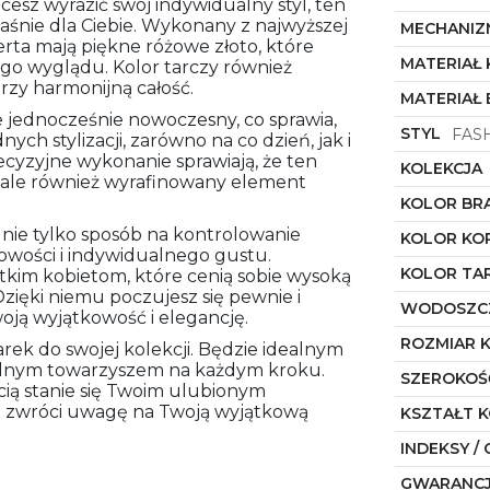
hcesz wyrazić swój indywidualny styl, ten
łaśnie dla Ciebie. Wykonany z najwyższej
MECHANIZ
operta mają piękne różowe złoto, które
MATERIAŁ
go wyglądu. Kolor tarczy również
orzy harmonijną całość.
MATERIAŁ
ale jednocześnie nowoczesny, co sprawia,
STYL
FAS
ch stylizacji, zarówno na co dzień, jak i
recyzyjne wykonanie sprawiają, że ten
KOLEKCJA
, ale również wyrafinowany element
KOLOR BR
 nie tylko sposób na kontrolowanie
KOLOR KO
bowości i indywidualnego gustu.
KOLOR TA
im kobietom, które cenią sobie wysoką
 Dzięki niemu poczujesz się pewnie i
WODOSZC
woją wyjątkowość i elegancję.
ROZMIAR 
arek do swojej kolekcji. Będzie idealnym
wodnym towarzyszem na każdym kroku.
SZEROKOŚ
ią stanie się Twoim ulubionym
a i zwróci uwagę na Twoją wyjątkową
KSZTAŁT 
INDEKSY / 
GWARANC