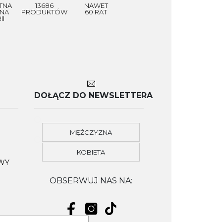
TNA
13686
NAWET
NA
PRODUKTÓW
60 RAT
II
DOŁĄCZ DO NEWSLETTERA
MĘŻCZYZNA
KOBIETA
OWY
OBSERWUJ NAS NA: