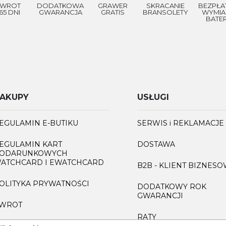
WROT
DODATKOWA
GRAWER
SKRACANIE
BEZPŁA
65 DNI
GWARANCJA
GRATIS
BRANSOLETY
WYMIA
BATER
AKUPY
USŁUGI
EGULAMIN E-BUTIKU
SERWIS i REKLAMACJE
EGULAMIN KART
DOSTAWA
ODARUNKOWYCH
ATCHCARD I EWATCHCARD
B2B - KLIENT BIZNES
OLITYKA PRYWATNOŚCI
DODATKOWY ROK
GWARANCJI
WROT
RATY