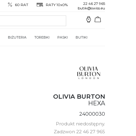
22 46 27 965
60 RAT
RATY 10x0%
butik@swiss.eu
BIŻUTERIA
TOREBKI
PASKI
BUTIKI
OLIVIA BURTON
HEXA
24000030
Produkt niedostępny.
Zadzwon 22 46 27 965