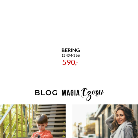
BERING
13434-366
590,-