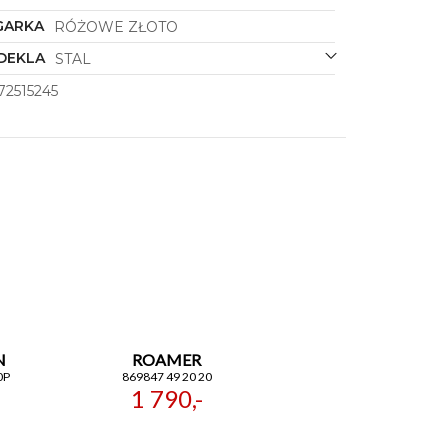
GARKA
RÓŻOWE ZŁOTO
DEKLA
STAL
72515245
N
ROAMER
0P
869847 49 20 20
1 790,-