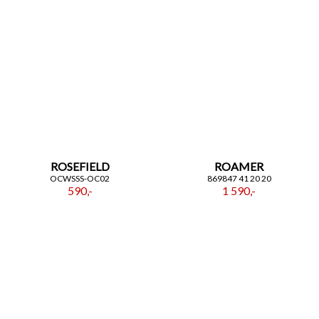
ROSEFIELD
ROAMER
OCWSSS-OC02
869847 41 20 20
590,-
1 590,-