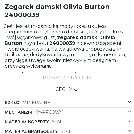
Zegarek damski Olivia Burton
24000039
Jeśli jesteś miłośniczką mody i poszukujesz
eleganckiego i stylowego dodatku, który podkreśli
Twój wyjątkowy gust,
zegarek damski
Olivia
Burton
z symbolu
24000039
z pewnością spełni
Twoje oczekiwania. Ta wyjątkowa propozycja z linii
Guilloche, dedykowana wymagającym koneserom,
przyciąga uwagę swoim niezwykłym designem i
precyzją wykonania.
Zegarek ten to połączenie najwyższej jakości
POKAŻ PEŁNY OPIS
materiałów i nowoczesnej formy, które gwarantują
nie tylko stylowy wygląd, ale także trwałość i
CECHY
komfort noszenia. Wykonany z najwyższej jakości
stali, zarówno bransoleta jak i koperta prezentują się
SZKŁO
MINERALNE
elegancko i ekskluzywnie, podkreślając Twój
indywidualny styl.
MECHANIZM
KWARCOWY
Srebrny kolor bransolety, koperty oraz tarczy nadają
MATERIAŁ KOPERTY
STAL
zegarkowi damskiemu
Olivia Burton
subtelnego i
klasycznego charakteru, który doskonale
MATERIAŁ BRANSOLETY
STAL