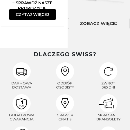
– SPRAWDŹ NASZE
PROPOZYCJE
CZYTAJ WIĘCEJ
ZOBACZ WIĘCEJ
DLACZEGO SWISS?
DARMOWA
ODBIÓR
ZWROT
DOSTAWA
OSOBISTY
365 DNI
DODATKOWA
GRAWER
SKRACANIE
GWARANCJA
GRATIS
BRANSOLETY