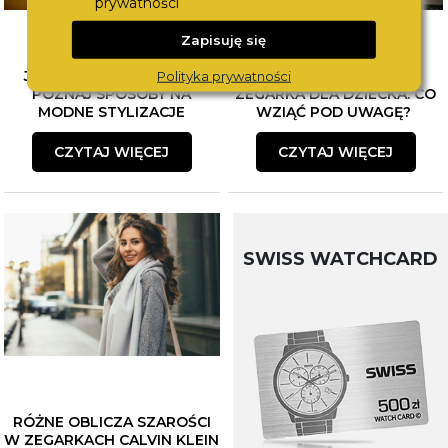
prywatności
Zapisuję się
JAK ŁĄCZYĆ BIŻUTERIĘ?
WYBÓR PIERWSZEGO
Polityka prywatności
POZNAJ SPOSOBY NA
ZEGARKA DLA DZIECKA. CO
MODNE STYLIZACJE
WZIĄĆ POD UWAGĘ?
CZYTAJ WIĘCEJ
CZYTAJ WIĘCEJ
SWISS WATCHCARD
RÓŻNE OBLICZA SZAROŚCI
W ZEGARKACH CALVIN KLEIN