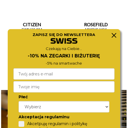
CITIZEN
ROSEFIELD
EW5620-55A
MWSMS-M04
1 570,-
590,-
ZAPISZ SIĘ DO NEWSLETTERA
Czekają na Ciebie...
-10% NA ZEGARKI I BIŻUTERIĘ
-5% na smartwache
Płeć
Akceptacja regulaminu
Akcetpuję regulamin i politykę