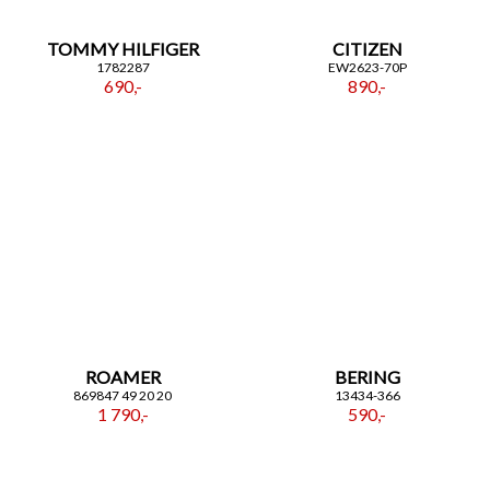
TOMMY HILFIGER
CITIZEN
1782287
EW2623-70P
690,-
890,-
ROAMER
BERING
869847 49 20 20
13434-366
1 790,-
590,-