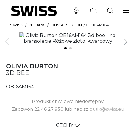
SWISS
/
ZEGARKI
/
OLIVIA BURTON
/
OB16AM164
OLIVIA BURTON
3D BEE
OB16AM164
Produkt chwilowo niedostępny.
Zadzwon 22 46 27 950 lub napisz
butik@swiss.eu
CECHY