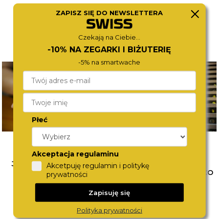
ZAPISZ SIĘ DO NEWSLETTERA
Czekają na Ciebie...
-10% NA ZEGARKI I BIŻUTERIĘ
-5% na smartwache
Płeć
Akceptacja regulaminu
JAK ŁĄCZYĆ BIŻUTERIĘ?
WYBÓR PIERWSZEGO
Akcetpuję regulamin i politykę
POZNAJ SPOSOBY NA
ZEGARKA DLA DZIECKA. CO
prywatności
MODNE STYLIZACJE
WZIĄĆ POD UWAGĘ?
Zapisuję się
CZYTAJ WIĘCEJ
CZYTAJ WIĘCEJ
Polityka prywatności