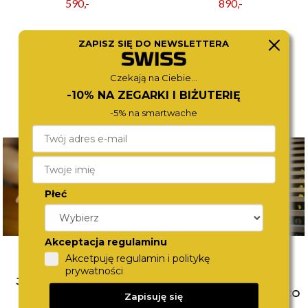
590,-
890,-
ZAPISZ SIĘ DO NEWSLETTERA
Czekają na Ciebie...
-10% NA ZEGARKI I BIŻUTERIĘ
-5% na smartwache
Płeć
Akceptacja regulaminu
Akcetpuję regulamin i politykę
prywatności
JAK ŁĄCZYĆ BIŻUTERIĘ?
WYBÓR PIERWSZEGO
POZNAJ SPOSOBY NA
ZEGARKA DLA DZIECKA. CO
Zapisuję się
MODNE STYLIZACJE
WZIĄĆ POD UWAGĘ?