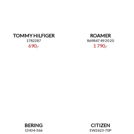
TOMMY HILFIGER
ROAMER
1782287
869847 49 20 20
690,-
1 790,-
BERING
CITIZEN
13434-366
EW2623-70P