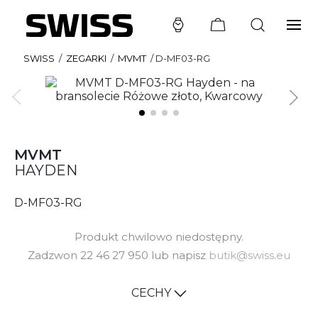
SWISS
/
ZEGARKI
/
MVMT
/
D-MF03-RG
MVMT
HAYDEN
D-MF03-RG
Produkt chwilowo niedostępny.
Zadzwon 22 46 27 950 lub napisz
butik@swiss.eu
CECHY