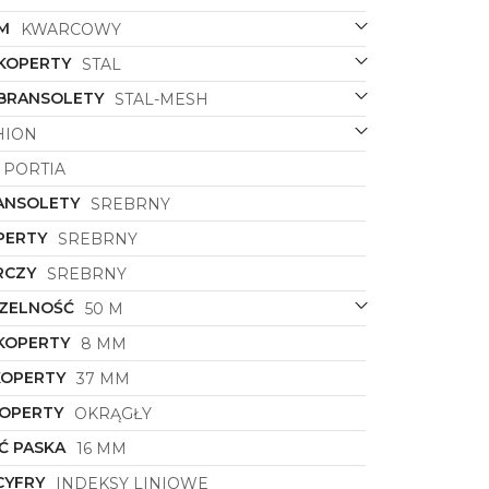
M
KWARCOWY
 KOPERTY
STAL
 BRANSOLETY
STAL-MESH
HION
PORTIA
ANSOLETY
SREBRNY
PERTY
SREBRNY
RCZY
SREBRNY
ZELNOŚĆ
50 M
KOPERTY
8 MM
KOPERTY
37 MM
KOPERTY
OKRĄGŁY
Ć PASKA
16 MM
CYFRY
INDEKSY LINIOWE