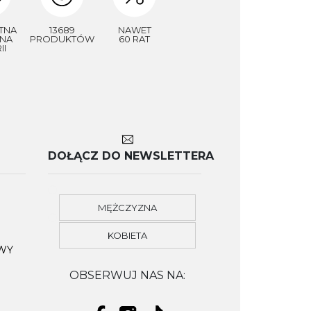
TNA
13689
NAWET
NA
PRODUKTÓW
60 RAT
II
DOŁĄCZ DO NEWSLETTERA
MĘŻCZYZNA
KOBIETA
OWY
OBSERWUJ NAS NA: