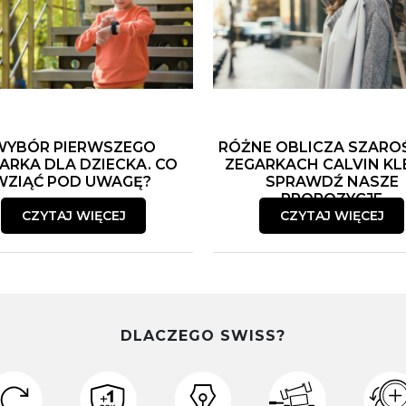
WYBÓR PIERWSZEGO
RÓŻNE OBLICZA SZARO
ARKA DLA DZIECKA. CO
ZEGARKACH CALVIN KLE
WZIĄĆ POD UWAGĘ?
SPRAWDŹ NASZE
PROPOZYCJE
CZYTAJ WIĘCEJ
CZYTAJ WIĘCEJ
DLACZEGO SWISS?