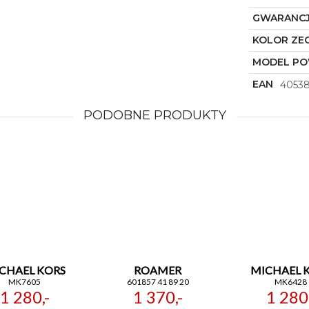
GWARANC
KOLOR ZE
MODEL P
EAN
40538
PODOBNE PRODUKTY
CHAEL KORS
ROAMER
MICHAEL 
MK7605
601857 41 89 20
MK6428
1 280,-
1 370,-
1 280,