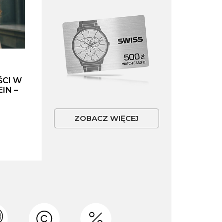
ŚCI W
IN –
ZOBACZ WIĘCEJ