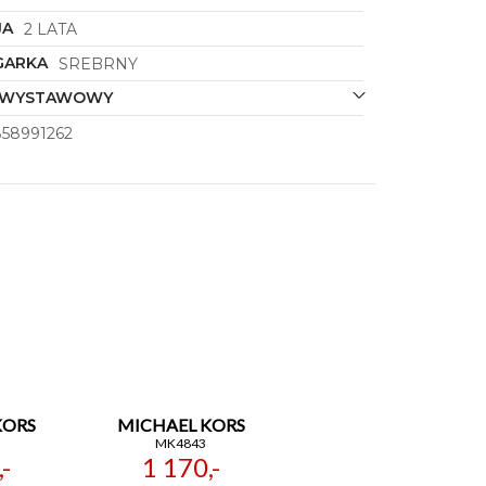
JA
2 LATA
GARKA
SREBRNY
OWYSTAWOWY
58991262
KORS
MICHAEL KORS
MK4843
-
1 170,-