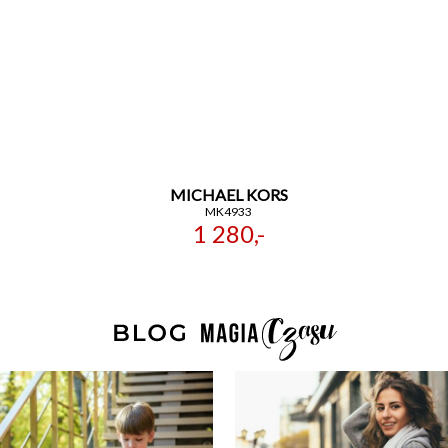
MICHAEL KORS
MK4933
1 280,-