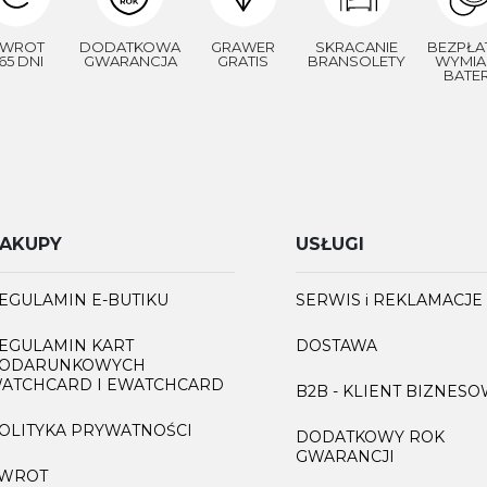
WROT
DODATKOWA
GRAWER
SKRACANIE
BEZPŁA
65 DNI
GWARANCJA
GRATIS
BRANSOLETY
WYMIA
BATER
AKUPY
USŁUGI
EGULAMIN E-BUTIKU
SERWIS i REKLAMACJE
EGULAMIN KART
DOSTAWA
ODARUNKOWYCH
ATCHCARD I EWATCHCARD
B2B - KLIENT BIZNES
OLITYKA PRYWATNOŚCI
DODATKOWY ROK
GWARANCJI
WROT