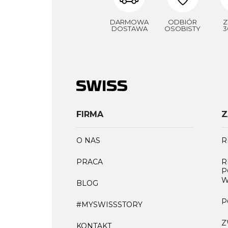
DARMOWA
ODBIÓR
Z
DOSTAWA
OSOBISTY
3
FIRMA
Z
O NAS
R
PRACA
R
P
W
BLOG
P
#MYSWISSSTORY
Z
KONTAKT