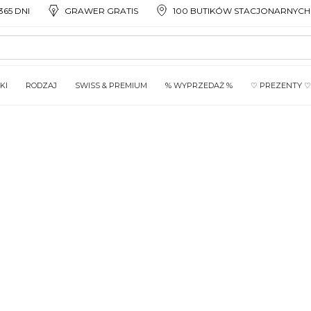
65 DNI
GRAWER GRATIS
100 BUTIKÓW STACJONARNYCH
KI
RODZAJ
SWISS & PREMIUM
% WYPRZEDAŻ %
♡ PREZENTY ♡