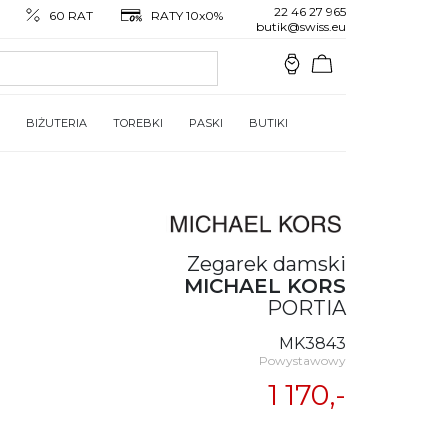
22 46 27 965
60 RAT
RATY 10x0%
butik@swiss.eu
BIŻUTERIA
TOREBKI
PASKI
BUTIKI
Zegarek damski
MICHAEL KORS
PORTIA
MK3843
Powystawowy
1 170,-